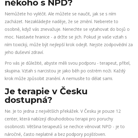
někoho s NPD?
Nemůžete ho vyléčit. Ale můžete se naučit, jak se s ním
zacházet. Nezakládejte naděje, že se změní. Neberete to
osobně, když vás znevažuje. Nenechte se vytahovat do bojů o
moc. Nastavte hranice - a držte se jich. Pokud je vaše vztah s
ním toxický, může být nejlepší krok odejít. Nejste zodpovědní za
jeho duševní zdraví.
Pro vás je důležité, abyste měli svou podporu - terapeut, přítel,
skupina. Vztah s narcistou je jako běh po ostrém noži. Každý
krok může způsobit zranění. A nemusíte to dělat sami.
Je terapie v Česku
dostupná?
Ne. Je to jedna z největších překážek. V Česku je pouze 12
center, která nabízejí dlouhodobou terapii pro poruchy
osobnosti. Většina terapeutů se nechce věnovat NPD - je to
náročné, často neplatné a bez podpory pojišťoven.