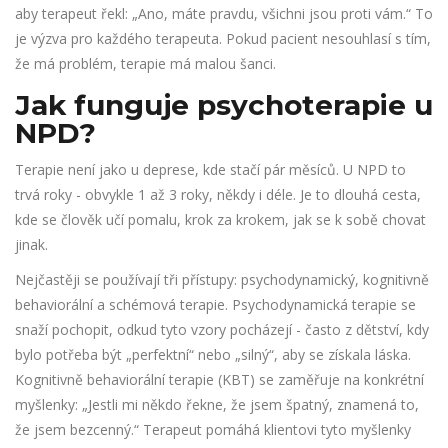
aby terapeut řekl: „Ano, máte pravdu, všichni jsou proti vám.“ To
je výzva pro každého terapeuta. Pokud pacient nesouhlasí s tím,
že má problém, terapie má malou šanci.
Jak funguje psychoterapie u
NPD?
Terapie není jako u deprese, kde stačí pár měsíců. U NPD to
trvá roky - obvykle 1 až 3 roky, někdy i déle. Je to dlouhá cesta,
kde se člověk učí pomalu, krok za krokem, jak se k sobě chovat
jinak.
Nejčastěji se používají tři přístupy: psychodynamický, kognitivně
behaviorální a schémová terapie. Psychodynamická terapie se
snaží pochopit, odkud tyto vzory pocházejí - často z dětství, kdy
bylo potřeba být „perfektní“ nebo „silný“, aby se získala láska.
Kognitivně behaviorální terapie (KBT) se zaměřuje na konkrétní
myšlenky: „Jestli mi někdo řekne, že jsem špatný, znamená to,
že jsem bezcenný.“ Terapeut pomáhá klientovi tyto myšlenky