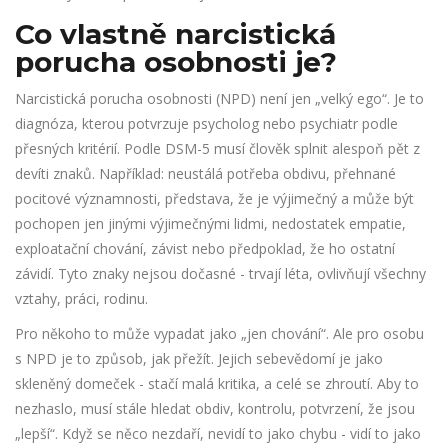
Co vlastně narcistická
porucha osobnosti je?
Narcistická porucha osobnosti (NPD) není jen „velký ego“. Je to
diagnóza, kterou potvrzuje psycholog nebo psychiatr podle
přesných kritérií. Podle DSM-5 musí člověk splnit alespoň pět z
devíti znaků. Například: neustálá potřeba obdivu, přehnané
pocitové významnosti, představa, že je výjimečný a může být
pochopen jen jinými výjimečnými lidmi, nedostatek empatie,
exploatační chování, závist nebo předpoklad, že ho ostatní
závidí. Tyto znaky nejsou dočasné - trvají léta, ovlivňují všechny
vztahy, práci, rodinu.
Pro někoho to může vypadat jako „jen chování“. Ale pro osobu
s NPD je to způsob, jak přežít. Jejich sebevědomí je jako
skleněný domeček - stačí malá kritika, a celé se zhroutí. Aby to
nezhaslo, musí stále hledat obdiv, kontrolu, potvrzení, že jsou
„lepší“. Když se něco nezdaří, nevidí to jako chybu - vidí to jako