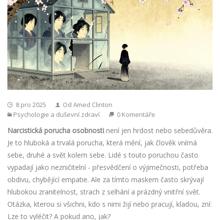
8 pro 2025
Od Amed Clinton
Psychologie a duševní zdraví
0 Komentáře
Narcistická porucha osobnosti
není jen hrdost nebo sebedůvěra.
Je to hluboká a trvalá porucha, která mění, jak člověk vnímá
sebe, druhé a svět kolem sebe. Lidé s touto poruchou často
vypadají jako nezničitelní - přesvědčení o výjimečnosti, potřeba
obdivu, chybějící empatie. Ale za tímto maskem často skrývají
hlubokou zranitelnost, strach z selhání a prázdný vnitřní svět.
Otázka, kterou si všichni, kdo s nimi žijí nebo pracují, kladou, zní:
Lze to vyléčit? A pokud ano, jak?