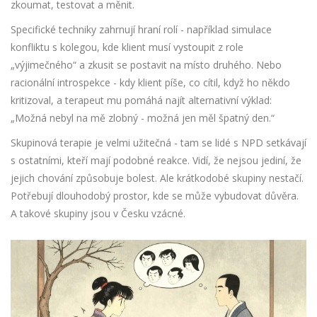
zkoumat, testovat a měnit.
Specifické techniky zahrnují hraní rolí - například simulace
konfliktu s kolegou, kde klient musí vystoupit z role
„výjimečného“ a zkusit se postavit na místo druhého. Nebo
racionální introspekce - kdy klient píše, co cítil, když ho někdo
kritizoval, a terapeut mu pomáhá najít alternativní výklad:
„Možná nebyl na mě zlobný - možná jen měl špatný den.“
Skupinová terapie je velmi užitečná - tam se lidé s NPD setkávají
s ostatními, kteří mají podobné reakce. Vidí, že nejsou jediní, že
jejich chování způsobuje bolest. Ale krátkodobé skupiny nestačí.
Potřebují dlouhodobý prostor, kde se může vybudovat důvěra.
A takové skupiny jsou v Česku vzácné.