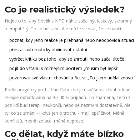
Co je realistický výsledek?
Nejde o to, aby člověk s NPD náhle začal být laskavý, skromný
a empatičtý. To se nestane. Ale může se stát, že se naučí:
poznat, kdy jeho reakce je přehnaná nebo neodpovídá situaci
přestat automaticky obvinovat ostatní
vydržet kritiku bez toho, aby se zhroutil nebo začal útočit
pojít do vztahu s mírnějším pocitem „musím být lepší“
pozorovat své vlastní chování a říct si: „To jsem udělal znovu.“
Podle prognózy prof. Jiřího Rabocha je úspěšnost dlouhodobé
terapie odhadována na 30-40 % případů. To znamená, že tři z
pěti lidí buď terapii neukončí, nebo se nezmění dostatečně. Ale
ty, co se změní - i když jen o trochu - mají lepší život. Méně
konfliktů, méně izolace, méně deprese.
Co dělat, když máte blízko