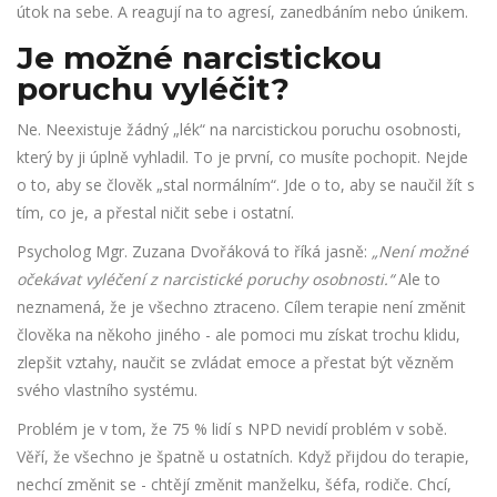
útok na sebe. A reagují na to agresí, zanedbáním nebo únikem.
Je možné narcistickou
poruchu vyléčit?
Ne. Neexistuje žádný „lék“ na narcistickou poruchu osobnosti,
který by ji úplně vyhladil. To je první, co musíte pochopit. Nejde
o to, aby se člověk „stal normálním“. Jde o to, aby se naučil žít s
tím, co je, a přestal ničit sebe i ostatní.
Psycholog Mgr. Zuzana Dvořáková to říká jasně:
„Není možné
očekávat vyléčení z narcistické poruchy osobnosti.“
Ale to
neznamená, že je všechno ztraceno. Cílem terapie není změnit
člověka na někoho jiného - ale pomoci mu získat trochu klidu,
zlepšit vztahy, naučit se zvládat emoce a přestat být vězněm
svého vlastního systému.
Problém je v tom, že 75 % lidí s NPD nevidí problém v sobě.
Věří, že všechno je špatně u ostatních. Když přijdou do terapie,
nechcí změnit se - chtějí změnit manželku, šéfa, rodiče. Chcí,