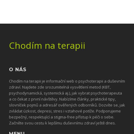
Chodím na terapii
O NÁS
Chodím na terapii je informační web o psychoterapii a duševním
zdraví. Najdete zde srozumitelná vysvětlení metod (KBT,
psychodynamická, systemická aj.), jak vybrat psychoterapeuta
a co čekat z první návštěvy. Nabízíme články, praktické tipy,
slovníček pojmů a adresář ověřených odborníků. Dozvíte se, jak
zvládat úzkost, depresi, stres i vztahové potíže. Podporujeme
bezpečný, respektující a stigma-free přístup k péči o sebe.
Začněte svou cestu k lepšímu duševnímu zdraví ještě dnes.
MENU