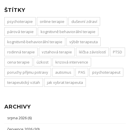
ŠTÍTKY
psychoterapie
online terapie
duševní zdraví
párová terapie
kognitivně behaviorální terapie
kognitivně-behaviorální terapie
výběr terapeuta
rodinná terapie
vztahová terapie
léčba závislostí
PTSD
cena terapie
úzkost
krizová intervence
poruchy příjmu potravy
autismus
PAS
psychoterapeut
terapeutický vztah
jak vybrat terapeuta
ARCHIVY
srpna 2026
(6)
července 2026
(30)