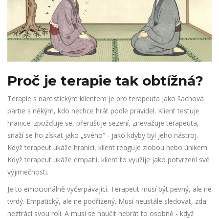
Proč je terapie tak obtížná?
Terapie s narcistickým klientem je pro terapeuta jako šachová
partie s někým, kdo nechce hrát podle pravidel. Klient testuje
hranice: zpožďuje se, přerušuje sezení, znevažuje terapeuta,
snaží se ho získat jako „svého“ - jako kdyby byl jeho nástroj.
Když terapeut ukáže hranici, klient reaguje zlobou nebo únikem.
Když terapeut ukáže empatii, klient to využije jako potvrzení své
výjimečnosti.
Je to emocionálně vyčerpávající. Terapeut musí být pevný, ale ne
tvrdý. Empatický, ale ne podřízený. Musí neustále sledovat, zda
neztrácí svou roli. A musí se naučit nebrát to osobně - když