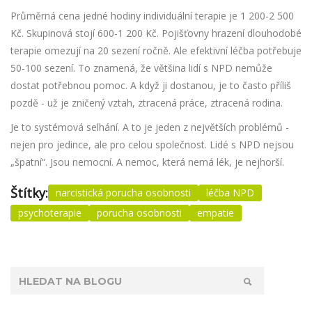
Průměrná cena jedné hodiny individuální terapie je 1 200-2 500
Kč. Skupinová stojí 600-1 200 Kč. Pojišťovny hrazení dlouhodobé
terapie omezují na 20 sezení ročně. Ale efektivní léčba potřebuje
50-100 sezení. To znamená, že většina lidí s NPD nemůže
dostat potřebnou pomoc. A když ji dostanou, je to často příliš
pozdě - už je zničený vztah, ztracená práce, ztracená rodina.
Je to systémová selhání. A to je jeden z největších problémů -
nejen pro jedince, ale pro celou společnost. Lidé s NPD nejsou
„špatní“. Jsou nemocní. A nemoc, která nemá lék, je nejhorší.
Štítky:
narcistická porucha osobnosti
léčba NPD
psychoterapie
porucha osobnosti
empatie