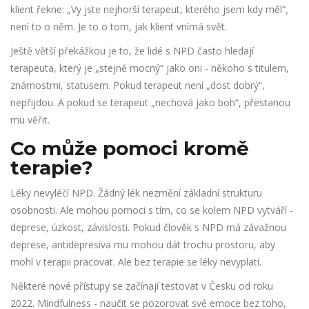
klient řekne: „Vy jste nejhorší terapeut, kterého jsem kdy měl“,
není to o něm. Je to o tom, jak klient vnímá svět.
Ještě větší překážkou je to, že lidé s NPD často hledají
terapeuta, který je „stejně mocný“ jako oni - někoho s titulem,
známostmi, statusem. Pokud terapeut není „dost dobrý“,
nepřijdou. A pokud se terapeut „nechová jako boh“, přestanou
mu věřit.
Co může pomoci kromě
terapie?
Léky nevyléčí NPD. Žádný lék nezmění základní strukturu
osobnosti. Ale mohou pomoci s tím, co se kolem NPD vytváří -
deprese, úzkost, závislosti. Pokud člověk s NPD má závažnou
deprese, antidepresiva mu mohou dát trochu prostoru, aby
mohl v terapii pracovat. Ale bez terapie se léky nevyplatí.
Některé nové přístupy se začínají testovat v Česku od roku
2022. Mindfulness - naučit se pozorovat své emoce bez toho,