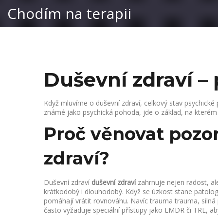
Chodím na terapii
Duševní zdraví –
Když mluvíme o
duševní zdraví
,
celkový stav psychické
známé jako
psychická pohoda
, jde o základ, na které
Proč věnovat pozo
zdraví?
Duševní zdraví
duševní zdraví
zahrnuje nejen radost, al
krátkodobý i dlouhodobý
. Když se úzkost stane patolog
pomáhají vrátit rovnováhu. Navíc trauma
trauma
,
silná
často vyžaduje speciální přístupy jako EMDR či TRE, ab