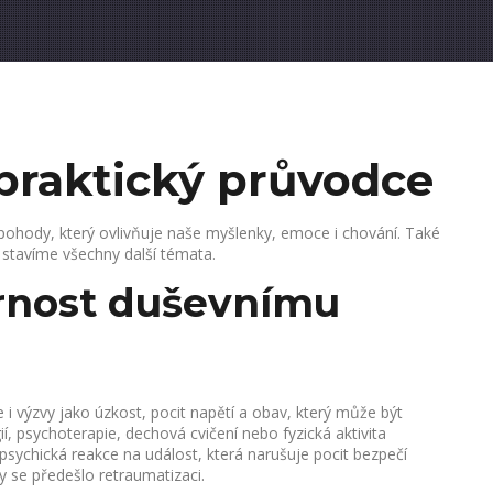
 praktický průvodce
 pohody, který ovlivňuje naše myšlenky, emoce i chování
. Také
m stavíme všechny další témata.
rnost duševnímu
e i výzvy jako
úzkost
,
pocit napětí a obav, který může být
ií, psychoterapie, dechová cvičení nebo fyzická aktivita
 psychická reakce na událost, která narušuje pocit bezpečí
y se předešlo retraumatizaci.