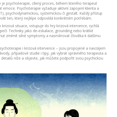
y je
psychoterapie
,
cílený proces, během kterého terapeut
out emoce
. Psychoterapie vyžaduje aktivní zapojení klienta a
BT), psychodynamickou, systemickou či gestalt. Každý přístup
 zvolit ten, který nejlépe odpovídá konkrétním potřebám.
o krizová situace, vstupuje do hry
krizová intervence
,
rychlá
pečí
. Techniky jako de‑eskalace, grounding nebo krátké
ut zmírnit silné symptomy a nasměrovat člověka k dalšímu
sychoterapie i krizová intervence – jsou propojené a navzájem
ávody, případové studie i tipy, jak vybrat správného terapeuta a
detailů níže a objevte, jak můžete podpořit svou psychickou