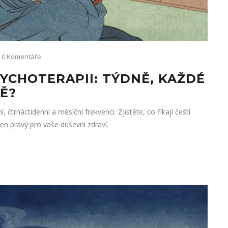
0 Komentáře
YCHOTERAPII: TÝDNĚ, KAŽDÉ
Ě?
čtrnáctidenní a měsíční frekvenci. Zjistěte, co říkají čeští
ten pravý pro vaše duševní zdraví.