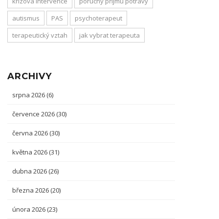
krizová intervence
poruchy příjmu potravy
autismus
PAS
psychoterapeut
terapeutický vztah
jak vybrat terapeuta
ARCHIVY
srpna 2026
(6)
července 2026
(30)
června 2026
(30)
května 2026
(31)
dubna 2026
(26)
března 2026
(20)
února 2026
(23)