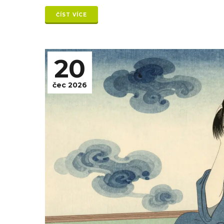
ČÍST VÍCE
20
čec 2026