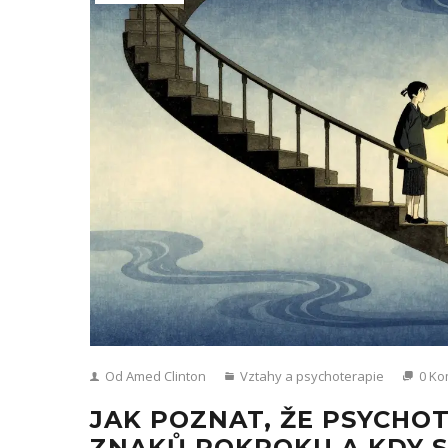
Od Amed Clinton
Vztahy a psychoterapie
0 Ko
JAK POZNAT, ŽE PSYCHOT
ZNAKŮ POKROKU A KDY 