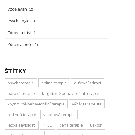
Vzdělávání
(2)
Psychologie
(1)
Zdravotnictví
(1)
Zdraví a péče
(1)
ŠTÍTKY
psychoterapie
online terapie
duševní zdraví
párová terapie
kognitivně behaviorální terapie
kognitivně-behaviorální terapie
výběr terapeuta
rodinná terapie
vztahová terapie
léčba závislostí
PTSD
cena terapie
úzkost