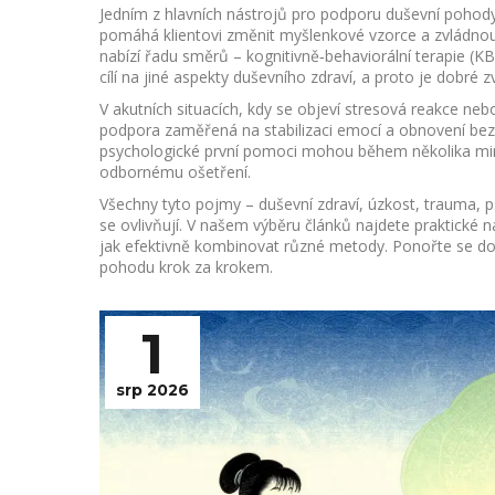
Jedním z hlavních nástrojů pro podporu duševní pohod
pomáhá klientovi změnit myšlenkové vzorce a zvládn
nabízí řadu směrů – kognitivně‑behaviorální terapie (K
cílí na jiné aspekty duševního zdraví, a proto je dobré
V akutních situacích, kdy se objeví stresová reakce neb
podpora zaměřená na stabilizaci emocí a obnovení bez
psychologické první pomoci mohou během několika min
odbornému ošetření.
Všechny tyto pojmy – duševní zdraví, úzkost, trauma, p
se ovlivňují. V našem výběru článků najdete praktické n
jak efektivně kombinovat různé metody. Ponořte se do 
pohodu krok za krokem.
1
srp 2026