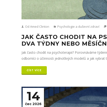
Od Amed Clinton
Psychologie a duševní zdraví
JAK ČASTO CHODIT NA PS
DVA TÝDNY NEBO MĚSÍČN
Jak často chodit na psychoterapii? Porovnáváme týdenní, 
odborníci o účinnosti jednotlivých modelů a jak vybrat 
ČÍST VÍCE
14
čec 2026