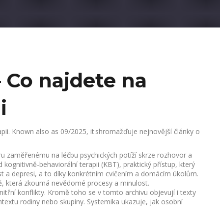
– Co najdete na
i
pii
. Known also as
09/2025
, it shromažďuje nejnovější články o
u zaměřenému na léčbu psychických potíží skrze rozhovor a
ad
kognitivně-behaviorální terapii (KBT)
,
praktický přístup, který
t a depresi, a to díky konkrétním cvičením a domácím úkolům.
, která zkoumá nevědomé procesy a minulost
.
třní konflikty. Kromě toho se v tomto archivu objevují i texty
ontextu rodiny nebo skupiny
. Systemika ukazuje, jak osobní