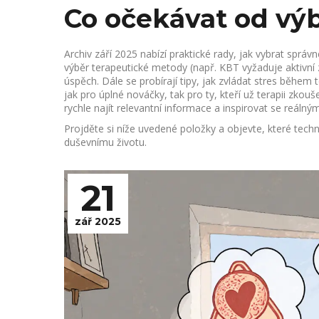
Co očekávat od výb
Archiv září 2025 nabízí praktické rady, jak vybrat správn
výběr terapeutické metody (např. KBT vyžaduje aktivní 
úspěch. Dále se probírají tipy, jak zvládat stres během 
jak pro úplné nováčky, tak pro ty, kteří už terapii zko
rychle najít relevantní informace a inspirovat se reálný
Projděte si níže uvedené položky a objevte, které tech
duševnímu životu.
21
zář 2025