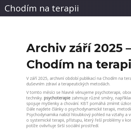
Chodím na terapii
Archiv září 2025 
Chodím na terapi
V
září 2025
,
archivní období publikací na Chodím na tera
duševním zdraví a terapeutických metodách.
V tomto měsíci se hlavně věnujeme
psychoterapii
,
obor
techniky
.
psychoterapie
zahrnuje různé směry, napříkl
spojuje myšlenky a chování
. KBT pomáhá zmírnit úzkos
Dále najdete články o
psychodynamické terapii
,
metodě
Psychodynamika nabízí hloubkový pohled na vztahy a vni
o
systemické terapii
,
přístupu, který řeší problémy v k
potíže ovlivňuje širší sociální prostředí.