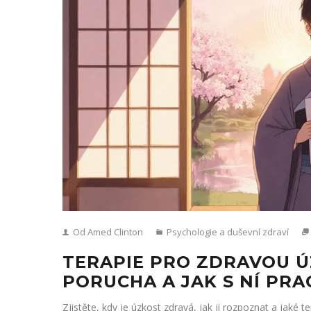
Od Amed Clinton
Psychologie a duševní zdraví
TERAPIE PRO ZDRAVOU Ú
PORUCHA A JAK S NÍ PR
Zjistěte, kdy je úzkost zdravá, jak ji rozpoznat a jaké 