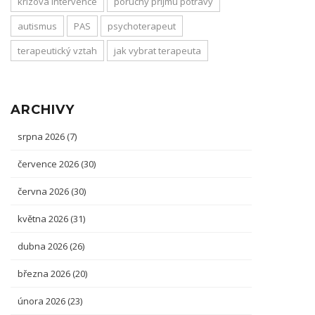
krizová intervence
poruchy příjmu potravy
autismus
PAS
psychoterapeut
terapeutický vztah
jak vybrat terapeuta
ARCHIVY
srpna 2026
(7)
července 2026
(30)
června 2026
(30)
května 2026
(31)
dubna 2026
(26)
března 2026
(20)
února 2026
(23)