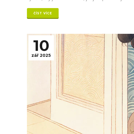
ČÍST VÍCE
10
zář 2025