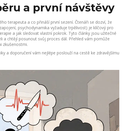
ěru a první návštěvy
ého terapeuta a co přináší první sezení. Čtenáři se dozví, že
zapojení, psychodynamika vyžaduje trpělivost) je klíčový pro
terapie a jak sledovat vlastní pokrok. Tyto články jsou užitečné
ušeli a chtějí posunout svůj proces dál. Přehled vám pomůže
mi zkušenostmi.
niky a doporučení vám nejlépe poslouží na cestě ke zdravějšímu