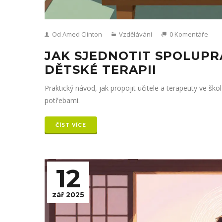
Od Amed Clinton
Vzdělávání
0 Komentáře
JAK SJEDNOTIT SPOLUPR
DĚTSKÉ TERAPII
Praktický návod, jak propojit učitele a terapeuty ve ško
potřebami.
ČÍST VÍCE
12
zář 2025