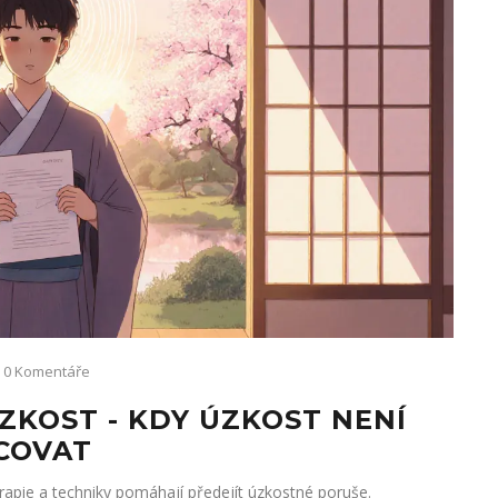
0 Komentáře
ZKOST - KDY ÚZKOST NENÍ
ACOVAT
terapie a techniky pomáhají předejít úzkostné poruše.