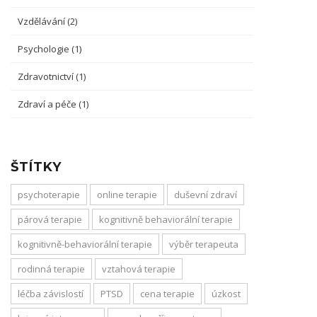
Vzdělávání
(2)
Psychologie
(1)
Zdravotnictví
(1)
Zdraví a péče
(1)
ŠTÍTKY
psychoterapie
online terapie
duševní zdraví
párová terapie
kognitivně behaviorální terapie
kognitivně-behaviorální terapie
výběr terapeuta
rodinná terapie
vztahová terapie
léčba závislostí
PTSD
cena terapie
úzkost