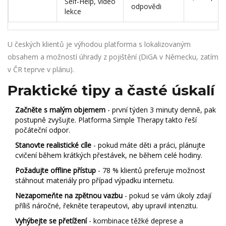
Self‑Help, video
odpovědi
lekce
U českých klientů je výhodou platforma s lokalizovaným
obsahem a možností úhrady z pojištění (DiGA v Německu, zatím
v ČR teprve v plánu).
Praktické tipy a časté úskalí
Začněte s malým objemem
- první týden 3 minuty denně, pak
postupně zvyšujte. Platforma Simple Therapy takto řeší
počáteční odpor.
Stanovte realistické cíle
- pokud máte děti a práci, plánujte
cvičení během krátkých přestávek, ne během celé hodiny.
Požadujte offline přístup
- 78 % klientů preferuje možnost
stáhnout materiály pro případ výpadku internetu.
Nezapomeňte na zpětnou vazbu
- pokud se vám úkoly zdají
příliš náročné, řekněte terapeutovi, aby upravil intenzitu.
Vyhýbejte se přetížení
- kombinace těžké deprese a