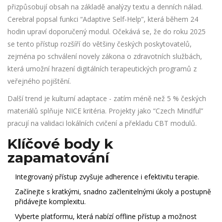
přizpůsobují obsah na základě analýzy textu a denních nálad.
Cerebral popsal funkci “Adaptive Self‑Help”, která během 24
hodin upraví doporučený modul. Očekává se, že do roku 2025
se tento přístup rozšíří do většiny českých poskytovatelů,
zejména po schválení novely zákona o zdravotních službách,
která umožní hrazení digitálních terapeutických programů z
veřejného pojištění.
Další trend je kulturní adaptace - zatím méně než 5 % českých
materiálů splňuje NICE kritéria. Projekty jako “Czech Mindful”
pracují na validaci lokálních cvičení a překladu CBT modulů.
Klíčové body k
zapamatování
Integrovaný přístup zvyšuje adherence i efektivitu terapie.
Začínejte s kratkými, snadno začlenitelnými úkoly a postupně
přidávejte komplexitu.
Vyberte platformu, která nabízí offline přístup a možnost