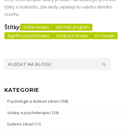
týdny a hodnotíte, zda úkoly zapadají do vašeho denního
rozvrhu.
Štítky:
online terapie
self-help program
digitální psychoterapie
integrace terapie
AI v terapii
KATEGORIE
Psychologie a duševní zdraví
(158)
Vztahy a psychoterapie
(124)
Duševní zdraví
(11)