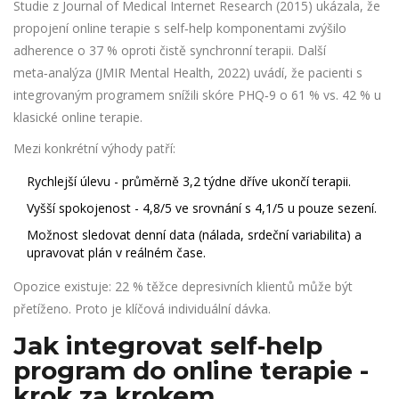
Studie z Journal of Medical Internet Research (2015) ukázala, že
propojení online terapie s self‑help komponentami zvýšilo
adherence o 37 % oproti čistě synchronní terapii. Další
meta‑analýza (JMIR Mental Health, 2022) uvádí, že pacienti s
integrovaným programem snížili skóre PHQ‑9 o 61 % vs. 42 % u
klasické online terapie.
Mezi konkrétní výhody patří:
Rychlejší úlevu - průměrně 3,2 týdne dříve ukončí terapii.
Vyšší spokojenost - 4,8/5 ve srovnání s 4,1/5 u pouze sezení.
Možnost sledovat denní data (nálada, srdeční variabilita) a
upravovat plán v reálném čase.
Opozice existuje: 22 % těžce depresivních klientů může být
přetíženo. Proto je klíčová individuální dávka.
Jak integrovat self‑help
program do online terapie -
krok za krokem