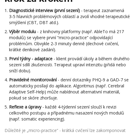
Diagnostické interview (první sezení)
- terapeut zaznamená
3‑5 hlavních problémových oblastí a zvolí vhodné terapeutické
smýšlení (CBT, DBT atd.).
Výběr modulu
- z knihovny platformy (např. AbleTo má 217
modulů) se vybere první “micro‑practice” odpovídající
problémům. Obvykle 2‑3 minuty denně (dechové cvičení,
krátké deníkové zadání).
První týdny - adaptace
- klient provádí úkoly a během druhého
sezení sdílí zkušenosti. Terapeut upraví intenzitu (přidá nebo
sníží dobu).
Pravidelné monitorování
- denní dotazníky PHQ‑9 a GAD‑7 se
automaticky posílají do aplikace. Algoritmus (např. Cerebral
Adaptive Self‑Help) může nabídnout alternativní materiál,
pokud se skóre zhoršuje.
Reflexe a úpravy
- každé 4‑týdenní sezení slouží k revizi
celkového postupu a případnému nasazení nových modulů
(např. somatic experiencing).
Důležité je „micro‑practice“ - krátká cvičení lze zakomponovat