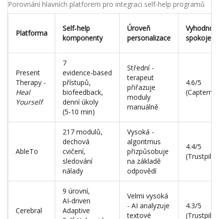
Porovnání hlavních platforem pro integraci self‑help programů
Self‑help
Úroveň
Vyhodnoce
Platforma
komponenty
personalizace
spokojeno
7
Střední -
Present
evidence‑based
terapeut
Therapy -
přístupů,
4.6/5
přiřazuje
Heal
biofeedback,
(Capterra)
moduly
Yourself
denní úkoly
manuálně
(5‑10 min)
217 modulů,
Vysoká -
dechová
algoritmus
4.4/5
AbleTo
cvičení,
přizpůsobuje
(Trustpilot
sledování
na základě
nálady
odpovědí
9 úrovní,
Velmi vysoká
AI‑driven
- AI analyzuje
4.3/5
Cerebral
Adaptive
textové
(Trustpilot