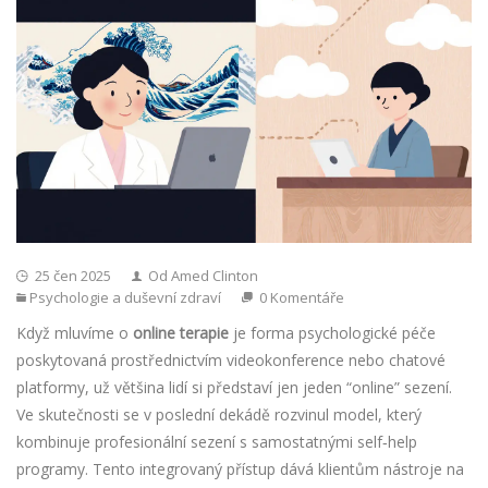
25 čen 2025
Od Amed Clinton
Psychologie a duševní zdraví
0 Komentáře
Když mluvíme o
online terapie
je forma psychologické péče
poskytovaná prostřednictvím videokonference nebo chatové
platformy
, už většina lidí si představí jen jeden “online” sezení.
Ve skutečnosti se v poslední dekádě rozvinul model, který
kombinuje profesionální sezení s samostatnými
self‑help
programy
. Tento integrovaný přístup dává klientům nástroje na