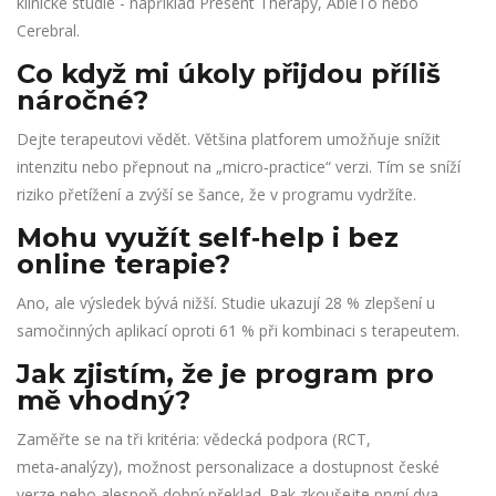
klinické studie - například Present Therapy, AbleTo nebo
Cerebral.
Co když mi úkoly přijdou příliš
náročné?
Dejte terapeutovi vědět. Většina platforem umožňuje snížit
intenzitu nebo přepnout na „micro‑practice“ verzi. Tím se sníží
riziko přetížení a zvýší se šance, že v programu vydržíte.
Mohu využít self‑help i bez
online terapie?
Ano, ale výsledek bývá nižší. Studie ukazují 28 % zlepšení u
samočinných aplikací oproti 61 % při kombinaci s terapeutem.
Jak zjistím, že je program pro
mě vhodný?
Zaměřte se na tři kritéria: vědecká podpora (RCT,
meta‑analýzy), možnost personalizace a dostupnost české
verze nebo alespoň dobrý překlad. Pak zkoušejte první dva