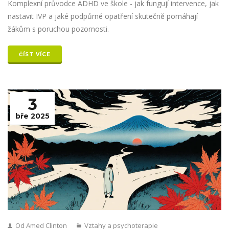
Komplexní průvodce ADHD ve škole - jak fungují intervence, jak
nastavit IVP a jaké podpůrné opatření skutečně pomáhají
žákům s poruchou pozornosti.
ČÍST VÍCE
3
bře 2025
Od Amed Clinton
Vztahy a psychoterapie