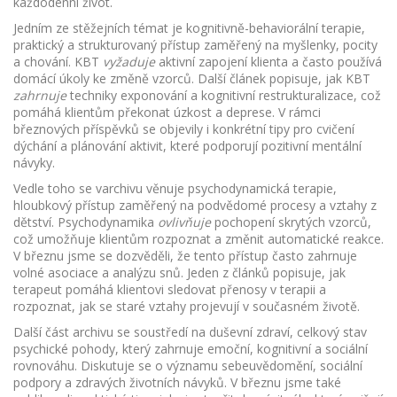
každodenní život.
Jedním ze stěžejních témat je
kognitivně-behaviorální terapie
,
praktický a strukturovaný přístup zaměřený na myšlenky, pocity
a chování
. KBT
vyžaduje
aktivní zapojení klienta a často používá
domácí úkoly ke změně vzorců. Další článek popisuje, jak KBT
zahrnuje
techniky exponování a kognitivní restrukturalizace, což
pomáhá klientům překonat úzkost a deprese. V rámci
březnových příspěvků se objevily i konkrétní tipy pro cvičení
dýchání a plánování aktivit, které podporují pozitivní mentální
návyky.
Vedle toho se varchivu věnuje
psychodynamická terapie
,
hloubkový přístup zaměřený na podvědomé procesy a vztahy z
dětství
. Psychodynamika
ovlivňuje
pochopení skrytých vzorců,
což umožňuje klientům rozpoznat a změnit automatické reakce.
V březnu jsme se dozvěděli, že tento přístup často zahrnuje
volné asociace a analýzu snů. Jeden z článků popisuje, jak
terapeut pomáhá klientovi sledovat přenosy v terapii a
rozpoznat, jak se staré vztahy projevují v současném životě.
Další část archivu se soustředí na
duševní zdraví
,
celkový stav
psychické pohody, který zahrnuje emoční, kognitivní a sociální
rovnováhu
. Diskutuje se o významu sebeuvědomění, sociální
podpory a zdravých životních návyků. V březnu jsme také