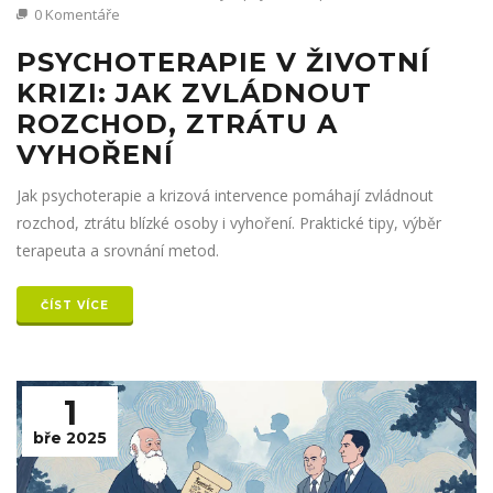
0 Komentáře
PSYCHOTERAPIE V ŽIVOTNÍ
KRIZI: JAK ZVLÁDNOUT
ROZCHOD, ZTRÁTU A
VYHOŘENÍ
Jak psychoterapie a krizová intervence pomáhají zvládnout
rozchod, ztrátu blízké osoby i vyhoření. Praktické tipy, výběr
terapeuta a srovnání metod.
ČÍST VÍCE
1
bře 2025