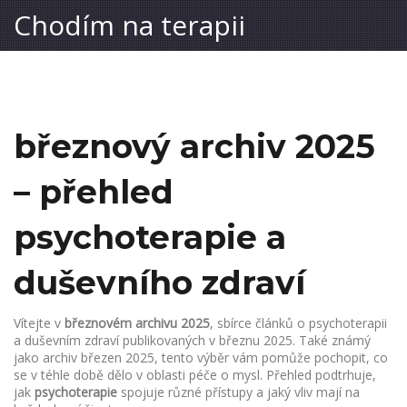
Chodím na terapii
březnový archiv 2025
– přehled
psychoterapie a
duševního zdraví
Vítejte v
březnovém archivu 2025
,
sbírce článků o psychoterapii
a duševním zdraví publikovaných v březnu 2025
. Také známý
jako
archiv březen 2025
, tento výběr vám pomůže pochopit, co
se v téhle době dělo v oblasti péče o mysl. Přehled podtrhuje,
jak
psychoterapie
spojuje různé přístupy a jaký vliv mají na