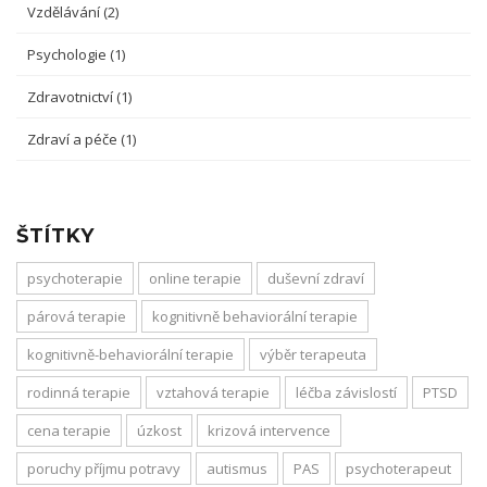
Vzdělávání
(2)
Psychologie
(1)
Zdravotnictví
(1)
Zdraví a péče
(1)
ŠTÍTKY
psychoterapie
online terapie
duševní zdraví
párová terapie
kognitivně behaviorální terapie
kognitivně-behaviorální terapie
výběr terapeuta
rodinná terapie
vztahová terapie
léčba závislostí
PTSD
cena terapie
úzkost
krizová intervence
poruchy příjmu potravy
autismus
PAS
psychoterapeut