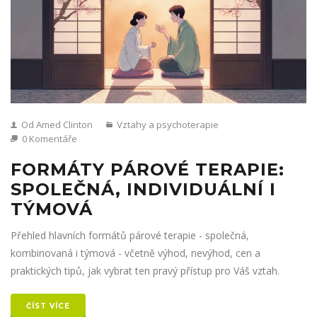
Od Amed Clinton
Vztahy a psychoterapie
0 Komentáře
FORMÁTY PÁROVÉ TERAPIE:
SPOLEČNÁ, INDIVIDUÁLNÍ I
TÝMOVÁ
Přehled hlavních formátů párové terapie - společná,
kombinovaná i týmová - včetně výhod, nevýhod, cen a
praktických tipů, jak vybrat ten pravý přístup pro Váš vztah.
ČÍST VÍCE