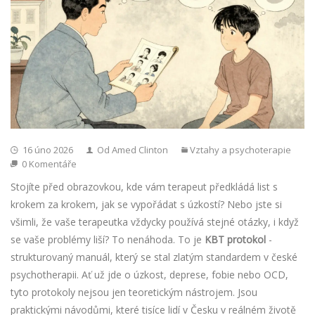
16 úno 2026
Od Amed Clinton
Vztahy a psychoterapie
0 Komentáře
Stojíte před obrazovkou, kde vám terapeut předkládá list s
krokem za krokem, jak se vypořádat s úzkostí? Nebo jste si
všimli, že vaše terapeutka vždycky používá stejné otázky, i když
se vaše problémy liší? To nenáhoda. To je
KBT protokol
-
strukturovaný manuál, který se stal zlatým standardem v české
psychotherapii. Ať už jde o úzkost, deprese, fobie nebo OCD,
tyto protokoly nejsou jen teoretickým nástrojem. Jsou
praktickými návodůmi, které tisíce lidí v Česku v reálném životě