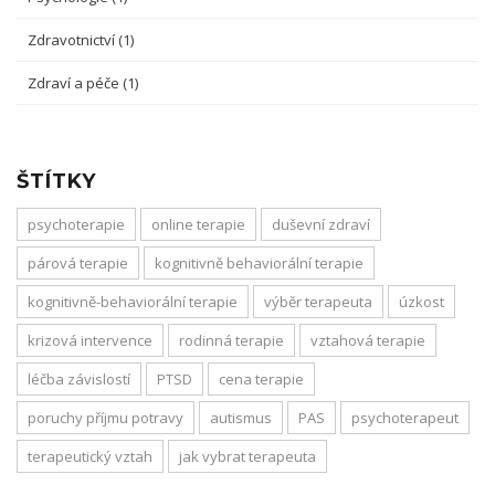
Zdravotnictví
(1)
Zdraví a péče
(1)
ŠTÍTKY
psychoterapie
online terapie
duševní zdraví
párová terapie
kognitivně behaviorální terapie
kognitivně-behaviorální terapie
výběr terapeuta
úzkost
krizová intervence
rodinná terapie
vztahová terapie
léčba závislostí
PTSD
cena terapie
poruchy příjmu potravy
autismus
PAS
psychoterapeut
terapeutický vztah
jak vybrat terapeuta