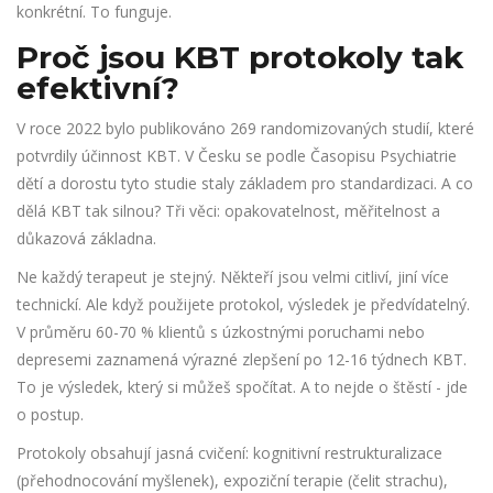
konkrétní. To funguje.
Proč jsou KBT protokoly tak
efektivní?
V roce 2022 bylo publikováno 269 randomizovaných studií, které
potvrdily účinnost KBT. V Česku se podle Časopisu Psychiatrie
dětí a dorostu tyto studie staly základem pro standardizaci. A co
dělá KBT tak silnou? Tři věci: opakovatelnost, měřitelnost a
důkazová základna.
Ne každý terapeut je stejný. Někteří jsou velmi citliví, jiní více
technickí. Ale když použijete protokol, výsledek je předvídatelný.
V průměru 60-70 % klientů s úzkostnými poruchami nebo
depresemi zaznamená výrazné zlepšení po 12-16 týdnech KBT.
To je výsledek, který si můžeš spočítat. A to nejde o štěstí - jde
o postup.
Protokoly obsahují jasná cvičení: kognitivní restrukturalizace
(přehodnocování myšlenek), expoziční terapie (čelit strachu),