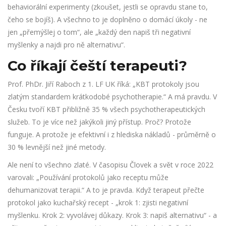
behaviorální experimenty (zkoušet, jestli se opravdu stane to,
čeho se bojíš). A všechno to je doplněno o domácí úkoly - ne
jen „přemýšlej o tom“, ale „každý den napiš tři negativní
myšlenky a najdi pro ně alternativu“.
Co říkají čeští terapeuti?
Prof. PhDr. Jiří Raboch z 1. LF UK říká: „KBT protokoly jsou
zlatým standardem krátkodobé psychotherapie.“ A má pravdu. V
Česku tvoří KBT přibližně 35 % všech psychotherapeutických
služeb. To je více než jakýkoli jiný přístup. Proč? Protože
funguje. A protože je efektivní i z hlediska nákladů - průměrně o
30 % levnější než jiné metody.
Ale není to všechno zlaté. V časopisu Človek a svět v roce 2022
varovali: „Používání protokolů jako receptu může
dehumanizovat terapii.“ A to je pravda. Když terapeut přečte
protokol jako kuchařský recept - „krok 1: zjisti negativní
myšlenku. Krok 2: vyvolávej důkazy. Krok 3: napiš alternativu“ - a