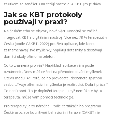
zážitkem se zanášet. Oni chtějí nástroje. A KBT jim je dává.
Jak se KBT protokoly
používají v praxi?
Na českém trhu se objevily nové věci. Konečně se začíná
integrovat KBT s digitálními nástroji. Více než 78 % terapeutů v
Česku (podle CAKBT, 2022) používá aplikace, kde klienti
zaznamenávají své myšlenky, vyplňují dotazníky a dostávají
domácí úkoly přímo na telefon.
Co to znamená pro vás? Například: aplikace vám pošle
oznámení: „Dnes máš cvičení na přehodnocování myšlenek.
Otevři modul 4.“ Poté, co ho provedete, dostanete zpětnou
vazbu: „Tvoje alternativní myšlenka je realistická. Dobrá práce.“
To není robot. To je doplnění terapie - když nemůžete být u
terapeuta, může vám pomoci technologie.
Pro terapeuty je to náročné. Podle certifikačního programu
České asociace kognitivně-behaviorální terapie (CAKBT) je