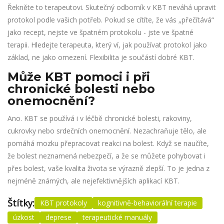
Řekněte to terapeutovi. Skutečný odborník v KBT neváhá upravit
protokol podle vašich potřeb. Pokud se cítíte, že vás „přečítává“
jako recept, nejste ve špatném protokolu - jste ve špatné
terapii. Hledejte terapeuta, který ví, jak používat protokol jako
základ, ne jako omezení. Flexibilita je součástí dobré KBT.
Může KBT pomoci i při
chronické bolesti nebo
onemocnění?
Ano. KBT se používá i v léčbě chronické bolesti, rakoviny,
cukrovky nebo srdečních onemocnění. Nezachraňuje tělo, ale
pomáhá mozku přepracovat reakci na bolest. Když se naučíte,
že bolest neznamená nebezpečí, a že se můžete pohybovat i
přes bolest, vaše kvalita života se výrazně zlepší. To je jedna z
nejméně známých, ale nejefektivnějších aplikací KBT.
Štítky:
KBT protokoly
kognitivně-behaviorální terapie
úzkost
deprese
terapeutické manuály