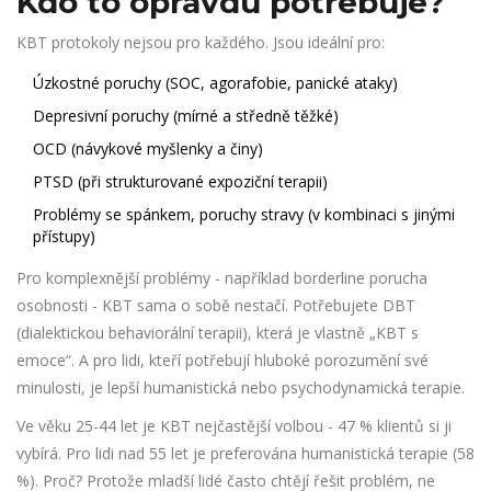
Kdo to opravdu potřebuje?
KBT protokoly nejsou pro každého. Jsou ideální pro:
Úzkostné poruchy (SOC, agorafobie, panické ataky)
Depresivní poruchy (mírné a středně těžké)
OCD (návykové myšlenky a činy)
PTSD (při strukturované expoziční terapii)
Problémy se spánkem, poruchy stravy (v kombinaci s jinými
přístupy)
Pro komplexnější problémy - například borderline porucha
osobnosti - KBT sama o sobě nestačí. Potřebujete DBT
(dialektickou behaviorální terapii), která je vlastně „KBT s
emoce“. A pro lidi, kteří potřebují hluboké porozumění své
minulosti, je lepší humanistická nebo psychodynamická terapie.
Ve věku 25-44 let je KBT nejčastější volbou - 47 % klientů si ji
vybírá. Pro lidi nad 55 let je preferována humanistická terapie (58
%). Proč? Protože mladší lidé často chtějí řešit problém, ne