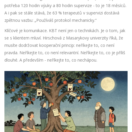
potřeba 120 hodin výuky a 80 hodin supervize - to je 18 měsíců.
A i pak se stále stává, že 63 % terapeutů v supervizi dostává
zpětnou vazbu: „Používáš protokol mechanicky.“
Klíčové je komunikace. KBT není jen o technikách. Je o tom, jak
se s klientem mluví. Hirschová z Masarykovy univerzity říká, že
musíte dodržovat kooperační princip: neříkejte to, co není
pravda. Neříkejte to, co není relevantní. Neříkejte to, co je příliš
dlouhé. A především - neříkejte to, co nechápou.