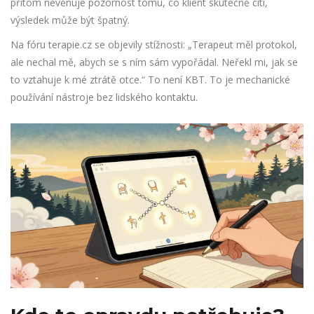
přitom nevěnuje pozornost tomu, co klient skutečně cítí,
výsledek může být špatný.
Na fóru terapie.cz se objevily stížnosti: „Terapeut měl protokol,
ale nechal mě, abych se s ním sám vypořádal. Neřekl mi, jak se
to vztahuje k mé ztrátě otce.“ To není KBT. To je mechanické
používání nástroje bez lidského kontaktu.