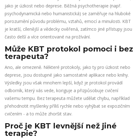
jako je úzkost nebo deprese. Běžná psychotherapie (např.
psychodynamická nebo humanistická) se zaměřuje na hluboké
porozumění původu problému, vztahů, emocí a minulosti. KBT
je kratší, cílenější a vědecky ověřená, zatímco jiné přístupy jsou
často delší a více orientované na prožívání.
Může KBT protokol pomoci i bez
terapeuta?
Ano, ale omezeně. Některé protokoly, jako ty pro úzkost nebo
deprese, jsou dostupné jako samostatné aplikace nebo knihy.
Výsledky jsou však mnohem lepší, když je protokol provádí
odborník, který vás vede, koriguje a přizpůsobuje cvičení
vašemu tempu. Bez terapeuta můžete udělat chybu, například
přehodnotit myšlenky příliš rychle nebo vyhýbat se expozičním
cvičením - a to může zhoršit stav.
Proč je KBT levnější než jiné
terapie?