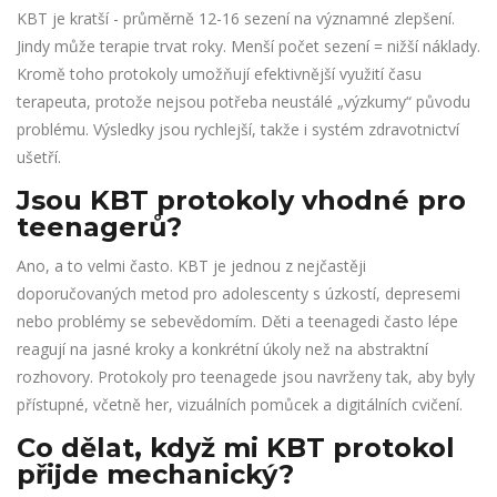
KBT je kratší - průměrně 12-16 sezení na významné zlepšení.
Jindy může terapie trvat roky. Menší počet sezení = nižší náklady.
Kromě toho protokoly umožňují efektivnější využití času
terapeuta, protože nejsou potřeba neustálé „výzkumy“ původu
problému. Výsledky jsou rychlejší, takže i systém zdravotnictví
ušetří.
Jsou KBT protokoly vhodné pro
teenagerů?
Ano, a to velmi často. KBT je jednou z nejčastěji
doporučovaných metod pro adolescenty s úzkostí, depresemi
nebo problémy se sebevědomím. Děti a teenagedi často lépe
reagují na jasné kroky a konkrétní úkoly než na abstraktní
rozhovory. Protokoly pro teenagede jsou navrženy tak, aby byly
přístupné, včetně her, vizuálních pomůcek a digitálních cvičení.
Co dělat, když mi KBT protokol
přijde mechanický?