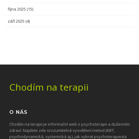
října 2025
(15)
září 2025
(4)
Chodím na terapii
O NÁS
Chodím na terapii je informační web o psychoterapii a duševním
zdraví. Najdete zde srozumitelná vysvětlení metod (KBT,
psychodynamická, systemická aj.), jak vybrat psychoterapeuta