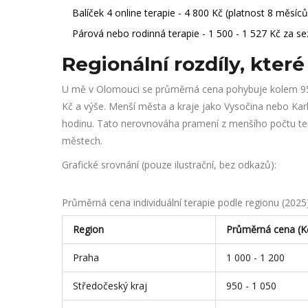
Balíček 4 online terapie - 4 800 Kč (platnost 8 měsíců
Párová nebo rodinná terapie - 1 500 - 1 527 Kč za sez
Regionální rozdíly, kter
U mě v Olomouci se průměrná cena pohybuje kolem 950
Kč a výše. Menší města a kraje jako Vysočina nebo Karlo
hodinu. Tato nerovnováha pramení z menšího počtu ter
městech.
Grafické srovnání (pouze ilustrační, bez odkazů):
Průměrná cena individuální terapie podle regionu (2025
Region
Průměrná cena (Kč
Praha
1 000 - 1 200
Středočeský kraj
950 - 1 050