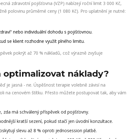
ná zdravotní pojišťovna (VZP) nabízejí roční limit 3 000 Kč,
žně polovinu průměrné ceny (1 080 Kč). Pro uplatnění je nutné:
raví“ nebo individuální dohodu s pojišťovnou.
ud se klient rozhodne využít plného limitu.
pěvek pokrýt až 70 % nákladů, což výrazně zvyšuje
a optimalizovat náklady?
pověď je jasná - ne. Úspěšnost terapie volebně závisí na
oli na cenovém štítku. Přesto můžete postupovat tak, aby vám
e, zda má schválený příspěvek od pojišťovny.
odnější kratší sezení, pokud stačí jen úvodní konzultace.
poskytují slevu až 8 % oproti jednosession platbě.