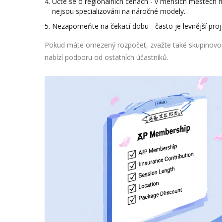
Učte se o regionálních cenách - v menších městech mů
nejsou specializováni na náročné modely.
Nezapomeňte na čekací dobu - často je levnější proj
Pokud máte omezený rozpočet, zvažte také skupinovou
nabízí podporu od ostatních účastníků.