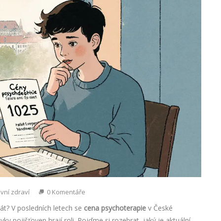
vní zdraví
0 Komentáře
tát? V posledních letech se
cena psychoterapie
v České
ěvky pojišťoven hrají roli. Pojďme si rozebrat, jaký je aktuální