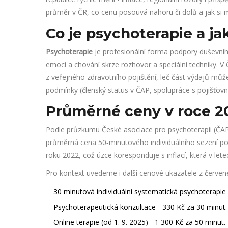
průměr v ČR, co cenu posouvá nahoru či dolů a jak si 
Co je psychoterapie a ja
Psychoterapie
je profesionální forma podpory duševní
emocí a chování skrze rozhovor a speciální techniky. V
z veřejného zdravotního pojištění, leč část výdajů můž
podmínky (členský status v ČAP, spolupráce s pojišťovn
Průměrné ceny v roce 2
Podle průzkumu České asociace pro psychoterapii (ČAP)
průměrná cena 50‑minutového individuálního sezení 
roku 2022, což úzce koresponduje s inflací, která v le
Pro kontext uvedeme i další cenové ukazatele z červen
30 minutová individuální systematická psychoterapie 
Psychoterapeutická konzultace - 330 Kč za 30 minut.
Online terapie (od 1. 9. 2025) - 1 300 Kč za 50 minut.