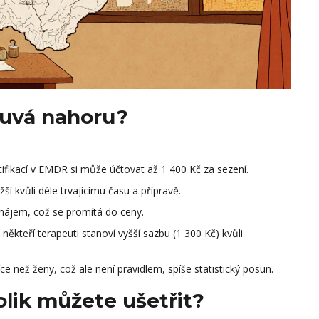
ouvá nahoru?
rtifikací v EMDR si může účtovat až 1 400 Kč za sezení.
í kvůli déle trvajícímu času a přípravě.
 nájem, což se promítá do ceny.
, někteří terapeuti stanoví vyšší sazbu (1 300 Kč) kvůli
ce než ženy, což ale není pravidlem, spíše statistický posun.
kolik můžete ušetřit?