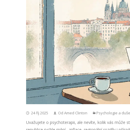
24 říj 2025
Od Amed Clinton
Psychologie a duše
Uvažujete o psychoterapii, ale nevíte, kolik vás může s
republice rychle mění - inflace, regionální rozdíly i přísp