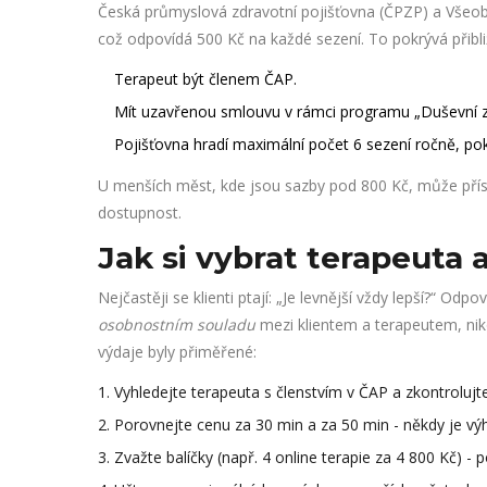
Česká průmyslová zdravotní pojišťovna (ČPZP) a Všeobec
což odpovídá 500 Kč na každé sezení. To pokrývá přibli
Terapeut být členem ČAP.
Mít uzavřenou smlouvu v rámci programu „Duševní zd
Pojišťovna hradí maximální počet 6 sezení ročně, pok
U menších měst, kde jsou sazby pod 800 Kč, může přís
dostupnost.
Jak si vybrat terapeuta 
Nejčastěji se klienti ptají: „Je levnější vždy lepší?“ Od
osobnostním souladu
mezi klientem a terapeutem, nik
výdaje byly přiměřené:
Vyhledejte terapeuta s členstvím v ČAP a zkontrolujt
Porovnejte cenu za 30 min a za 50 min - někdy je výh
Zvažte balíčky (např. 4 online terapie za 4 800 Kč) - 