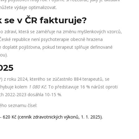
můžete výdaje optimalizovat.
k se v ČR fakturuje?
ho zdraví, která se zaměřuje na změnu myšlenkových vzorců,
 České republice není psychoterapie obecně hrazena
e doplatit pojišťovna, pokud terapeut splňuje definované
ou).
025
 z roku 2024, kterého se zúčastnilo 884 terapeutů, se
pohybuje kolem
1 080 Kč
. To představuje 16 % nárůst oproti
tech 2022-2023 dosáhla 10-15 %.
ého seznamu čísel:
- 620 Kč (cenník zdravotnických výkonů, 1. 1. 2025).