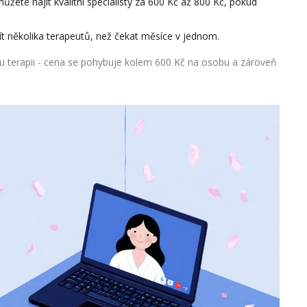
žete najít kvalitní specialisty za 600 Kč až 800 Kč, pokud
ít několika terapeutů, než čekat měsíce v jednom.
 terapii - cena se pohybuje kolem 600 Kč na osobu a zároveň