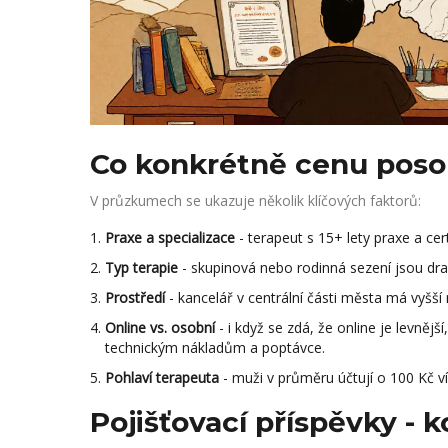
Co konkrétně cenu pos
V průzkumech se ukazuje několik klíčových faktorů:
Praxe a specializace
- terapeut s 15+ lety praxe a ce
Typ terapie
- skupinová nebo rodinná sezení jsou dražš
Prostředí
- kancelář v centrální části města má vyšší
Online vs. osobní
- i když se zdá, že online je levnější
technickým nákladům a poptávce.
Pohlaví terapeuta
- muži v průměru účtují o 100 Kč ví
Pojišťovací příspěvky - 