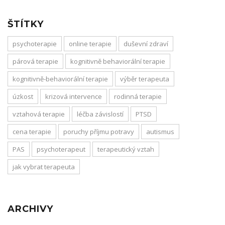
ŠTÍTKY
psychoterapie
online terapie
duševní zdraví
párová terapie
kognitivně behaviorální terapie
kognitivně-behaviorální terapie
výběr terapeuta
úzkost
krizová intervence
rodinná terapie
vztahová terapie
léčba závislostí
PTSD
cena terapie
poruchy příjmu potravy
autismus
PAS
psychoterapeut
terapeutický vztah
jak vybrat terapeuta
ARCHIVY