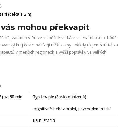
).
ení (délka 1‑2 h).
é vás mohou překvapit
 Kč, zatímco v Praze se běžně setkáte s cenami okolo 1 000
varský kraj často nabízejí nížší sazby - někdy už jen 600 Kč za
apeutů v menších regionech a vyšší poptávky ve velkých
)
) za 50 min
Typ terapie (často nabízená)
kognitivně‑behaviorální, psychodynamická
KBT, EMDR