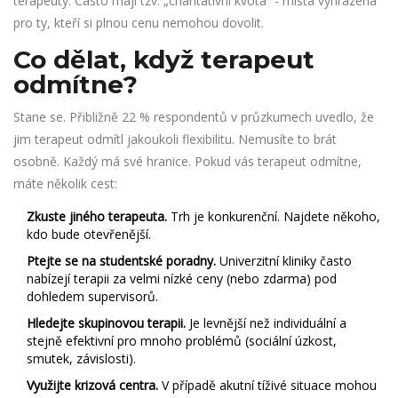
terapeuty. Často mají tzv. „charitativní kvóta“ - místa vyhrazená
pro ty, kteří si plnou cenu nemohou dovolit.
Co dělat, když terapeut
odmítne?
Stane se. Přibližně 22 % respondentů v průzkumech uvedlo, že
jim terapeut odmítl jakoukoli flexibilitu. Nemusíte to brát
osobně. Každý má své hranice. Pokud vás terapeut odmítne,
máte několik cest:
Zkuste jiného terapeuta.
Trh je konkurenční. Najdete někoho,
kdo bude otevřenější.
Ptejte se na studentské poradny.
Univerzitní kliniky často
nabízejí terapii za velmi nízké ceny (nebo zdarma) pod
dohledem supervisorů.
Hledejte skupinovou terapii.
Je levnější než individuální a
stejně efektivní pro mnoho problémů (sociální úzkost,
smutek, závislosti).
Využijte krizová centra.
V případě akutní tíživé situace mohou