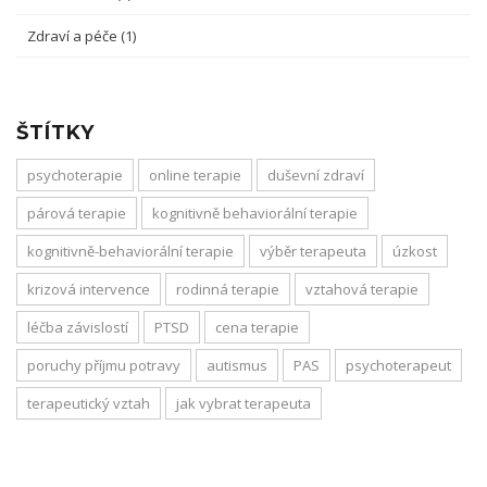
Zdraví a péče
(1)
ŠTÍTKY
psychoterapie
online terapie
duševní zdraví
párová terapie
kognitivně behaviorální terapie
kognitivně-behaviorální terapie
výběr terapeuta
úzkost
krizová intervence
rodinná terapie
vztahová terapie
léčba závislostí
PTSD
cena terapie
poruchy příjmu potravy
autismus
PAS
psychoterapeut
terapeutický vztah
jak vybrat terapeuta