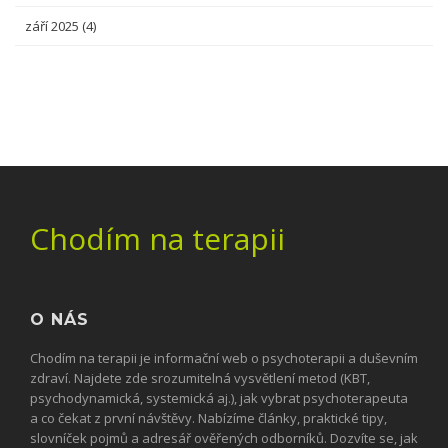
září 2025
(4)
Chodím na terapii
O NÁS
Chodím na terapii je informační web o psychoterapii a duševním
zdraví. Najdete zde srozumitelná vysvětlení metod (KBT,
psychodynamická, systemická aj.), jak vybrat psychoterapeuta
a co čekat z první návštěvy. Nabízíme články, praktické tipy,
slovníček pojmů a adresář ověřených odborníků. Dozvíte se, jak