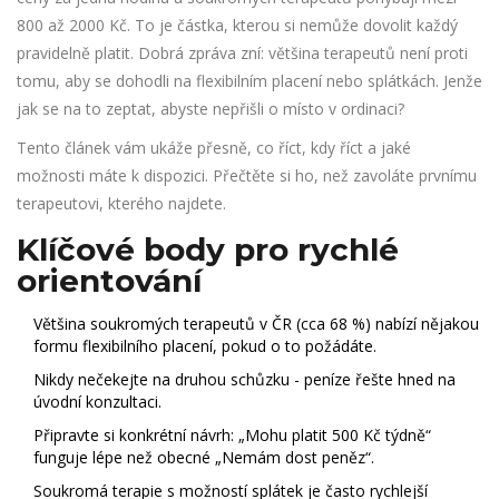
800 až 2000 Kč. To je částka, kterou si nemůže dovolit každý
pravidelně platit. Dobrá zpráva zní: většina terapeutů není proti
tomu, aby se dohodli na
flexibilním placení
nebo splátkách. Jenže
jak se na to zeptat, abyste nepřišli o místo v ordinaci?
Tento článek vám ukáže přesně, co říct, kdy říct a jaké
možnosti máte k dispozici. Přečtěte si ho, než zavoláte prvnímu
terapeutovi, kterého najdete.
Klíčové body pro rychlé
orientování
Většina soukromých terapeutů v ČR (cca 68 %) nabízí nějakou
formu flexibilního placení, pokud o to požádáte.
Nikdy nečekejte na druhou schůzku - peníze řešte hned na
úvodní konzultaci.
Připravte si konkrétní návrh: „Mohu platit 500 Kč týdně“
funguje lépe než obecné „Nemám dost peněz“.
Soukromá terapie s možností splátek je často rychlejší