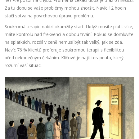
ne? Ale pozor na chybu. Průměrná čekací doba je 3 až 6 měsíců.
Za tu dobu se vaše problémy mohou zhoršit. Navíc 12 hodin
stačí sotva na povrchovou úpravu problému.
Soukromá terapie nabízí okamžitý start. I když musíte platit více,
máte kontrolu nad frekvencí a dobou trvání. Pokud se domluvíte
na splátkách, rozdíl v ceně nemusí být tak velký, jak se zdá.
Navíc 76 % klientů preferuje soukromou terapii s flexibilitou
před nekonečným čekáním. Klíčové je najít terapeuta, který
rozumí vaší situaci.