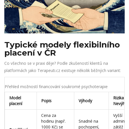
Typické modely flexibilního
placení v ČR
Co všechno se v praxi děje? Podle zkušeností klientů na
platformách jako Terapeuti.cz existuje několik běžných variant:
Přehled možností financování soukromé psychoterapie
Model
Rizika /
Popis
Výhody
placení
Nevýho
Cena za
Vyšší
hodinu (např.
Snadné na
administ
1000 Kč) se
pochopení,
zátěž pr