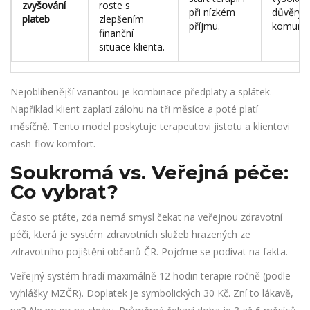
zvyšování
roste s
při nízkém
důvěry 
plateb
zlepšením
příjmu.
komunik
finanční
situace klienta.
Nejoblíbenější variantou je kombinace předplaty a splátek.
Například klient zaplatí zálohu na tři měsíce a poté platí
měsíčně. Tento model poskytuje terapeutovi jistotu a klientovi
cash-flow komfort.
Soukromá vs. Veřejná péče:
Co vybrat?
Často se ptáte, zda nemá smysl čekat na
veřejnou zdravotní
péči
, která je
systém zdravotních služeb hrazených ze
zdravotního pojištění občanů ČR
. Pojďme se podívat na fakta.
Veřejný systém hradí maximálně 12 hodin terapie ročně (podle
vyhlášky MZČR). Doplatek je symbolických 30 Kč. Zní to lákavě,