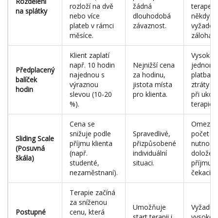
Rozdělení
rozloží na dvě
žádná
terapeut
na splátky
nebo více
dlouhodobá
někdy
plateb v rámci
závaznost.
vyžadov
měsíce.
záloha.
Klient zaplatí
Vysoká
např. 10 hodin
Nejnižší cena
jednorá
Předplacený
najednou s
za hodinu,
platba, r
balíček
výraznou
jistota místa
ztráty p
hodin
slevou (10-20
pro klienta.
při ukon
%).
terapie.
Cena se
Omezen
snižuje podle
Spravedlivé,
počet mí
Sliding Scale
příjmu klienta
přizpůsobené
nutnost
(Posuvná
(např.
individuální
doložení
škála)
studenté,
situaci.
příjmu, d
nezaměstnaní).
čekací lh
Terapie začíná
za sníženou
Umožňuje
Vyžaduj
Postupné
cenu, která
start terapii i
vysokou