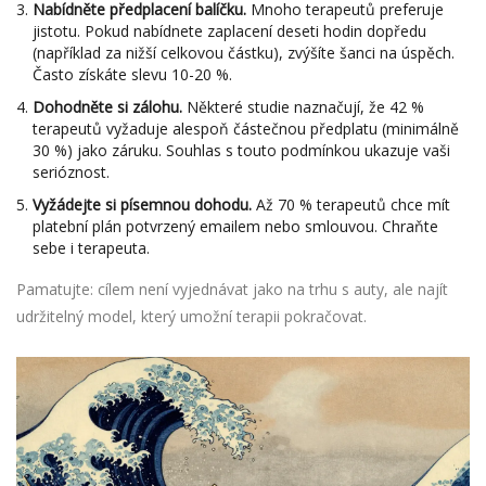
Nabídněte předplacení balíčku.
Mnoho terapeutů preferuje
jistotu. Pokud nabídnete zaplacení deseti hodin dopředu
(například za nižší celkovou částku), zvýšíte šanci na úspěch.
Často získáte slevu 10-20 %.
Dohodněte si zálohu.
Některé studie naznačují, že 42 %
terapeutů vyžaduje alespoň částečnou předplatu (minimálně
30 %) jako záruku. Souhlas s touto podmínkou ukazuje vaši
serióznost.
Vyžádejte si písemnou dohodu.
Až 70 % terapeutů chce mít
platební plán potvrzený emailem nebo smlouvou. Chraňte
sebe i terapeuta.
Pamatujte: cílem není vyjednávat jako na trhu s auty, ale najít
udržitelný model, který umožní terapii pokračovat.