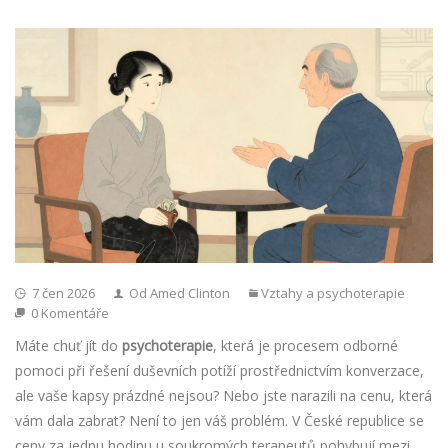
7 čen 2026
Od Amed Clinton
Vztahy a psychoterapie
0 Komentáře
Máte chuť jít do
psychoterapie
, která je
procesem odborné
pomoci při řešení duševních potíží prostřednictvím konverzace
,
ale vaše kapsy prázdné nejsou? Nebo jste narazili na cenu, která
vám dala zabrat? Není to jen váš problém. V České republice se
ceny za jednu hodinu u soukromých terapeutů pohybují mezi