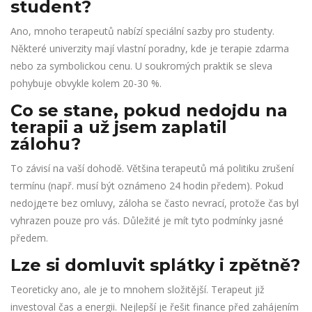
student?
Ano, mnoho terapeutů nabízí speciální sazby pro studenty.
Některé univerzity mají vlastní poradny, kde je terapie zdarma
nebo za symbolickou cenu. U soukromých praktik se sleva
pohybuje obvykle kolem 20-30 %.
Co se stane, pokud nedojdu na
terapii a už jsem zaplatil
zálohu?
To závisí na vaší dohodě. Většina terapeutů má politiku zrušení
termínu (např. musí být oznámeno 24 hodin předem). Pokud
nedojдете bez omluvy, záloha se často nevrací, protože čas byl
vyhrazen pouze pro vás. Důležité je mít tyto podmínky jasné
předem.
Lze si domluvit splátky i zpětně?
Teoreticky ano, ale je to mnohem složitější. Terapeut již
investoval čas a energii. Nejlepší je řešit finance před zahájením