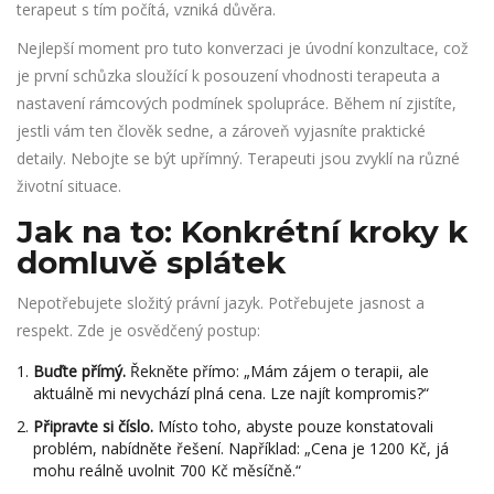
terapeut s tím počítá, vzniká důvěra.
Nejlepší moment pro tuto konverzaci je
úvodní konzultace
, což
je
první schůzka sloužící k posouzení vhodnosti terapeuta a
nastavení rámcových podmínek spolupráce
. Během ní zjistíte,
jestli vám ten člověk sedne, a zároveň vyjasníte praktické
detaily. Nebojte se být upřímný. Terapeuti jsou zvyklí na různé
životní situace.
Jak na to: Konkrétní kroky k
domluvě splátek
Nepotřebujete složitý právní jazyk. Potřebujete jasnost a
respekt. Zde je osvědčený postup:
Buďte přímý.
Řekněte přímo: „Mám zájem o terapii, ale
aktuálně mi nevychází plná cena. Lze najít kompromis?“
Připravte si číslo.
Místo toho, abyste pouze konstatovali
problém, nabídněte řešení. Například: „Cena je 1200 Kč, já
mohu reálně uvolnit 700 Kč měsíčně.“