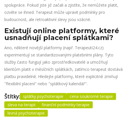
spolupráce. Pokud jste již začali a zjistíte, že nemůžete platit,
ozvěte se ihned. Terapeut může upravit podmínky pro
budoucnost, ale retroaktivní slevy jsou vzácné.
Existují online platformy, které
usnadňují placení splátkami?
Ano, některé novější platformy (např. Terapeuti24.cz)
experimentují se standardizovanými platebními plány. Tyto
služby často fungují jako zprostředkovatelé a umožňují
klientům platit v měsíčních splátkách, zatímco terapeut dostává
platbu pravidelně. Hledejte platformy, které explicitně zmiňují
"flexibilní placení" nebo "splátkový kalendář".
Štítky:
splátky psychoterapie
cena soukromé terapie
sleva na terapii
finanční podmínky terapie
levná psychoterapie