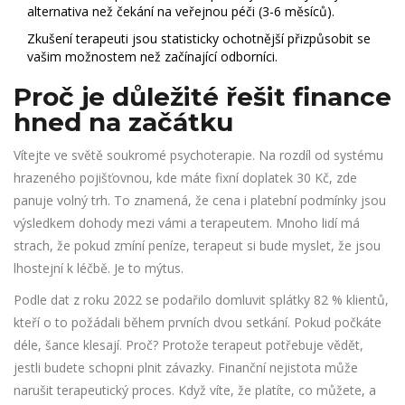
alternativa než čekání na veřejnou péči (3-6 měsíců).
Zkušení terapeuti jsou statisticky ochotnější přizpůsobit se
vašim možnostem než začínající odborníci.
Proč je důležité řešit finance
hned na začátku
Vítejte ve světě soukromé psychoterapie. Na rozdíl od systému
hrazeného pojišťovnou, kde máte fixní doplatek 30 Kč, zde
panuje volný trh. To znamená, že cena i platební podmínky jsou
výsledkem dohody mezi vámi a terapeutem. Mnoho lidí má
strach, že pokud zmíní peníze, terapeut si bude myslet, že jsou
lhostejní k léčbě. Je to mýtus.
Podle dat z roku 2022 se podařilo domluvit splátky 82 % klientů,
kteří o to požádali během prvních dvou setkání. Pokud počkáte
déle, šance klesají. Proč? Protože terapeut potřebuje vědět,
jestli budete schopni plnit závazky. Finanční nejistota může
narušit terapeutický proces. Když víte, že platíte, co můžete, a