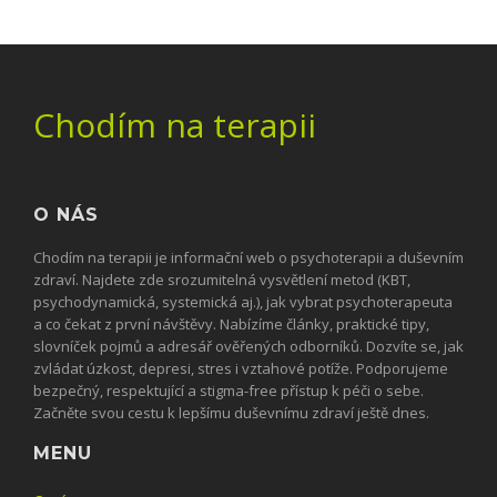
Chodím na terapii
O NÁS
Chodím na terapii je informační web o psychoterapii a duševním
zdraví. Najdete zde srozumitelná vysvětlení metod (KBT,
psychodynamická, systemická aj.), jak vybrat psychoterapeuta
a co čekat z první návštěvy. Nabízíme články, praktické tipy,
slovníček pojmů a adresář ověřených odborníků. Dozvíte se, jak
zvládat úzkost, depresi, stres i vztahové potíže. Podporujeme
bezpečný, respektující a stigma-free přístup k péči o sebe.
Začněte svou cestu k lepšímu duševnímu zdraví ještě dnes.
MENU