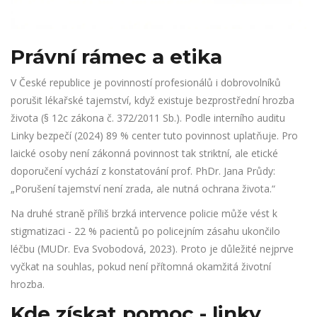
Právní rámec a etika
V České republice je povinností profesionálů i dobrovolníků
porušit lékařské tajemství, když existuje bezprostřední hrozba
života (§ 12c zákona č. 372/2011 Sb.). Podle interního auditu
Linky bezpečí (2024) 89 % center tuto povinnost uplatňuje. Pro
laické osoby není zákonná povinnost tak striktní, ale etické
doporučení vychází z konstatování prof. PhDr. Jana Průdy:
„Porušení tajemství není zrada, ale nutná ochrana života.“
Na druhé straně příliš brzká intervence policie může vést k
stigmatizaci - 22 % pacientů po policejním zásahu ukončilo
léčbu (MUDr. Eva Svobodová, 2023). Proto je důležité nejprve
vyčkat na souhlas, pokud není přítomná okamžitá životní
hrozba.
Kde získat pomoc - linky,