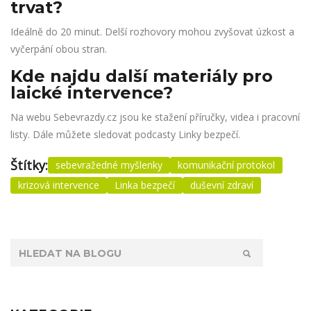
trvat?
Ideálně do 20 minut. Delší rozhovory mohou zvyšovat úzkost a
vyčerpání obou stran.
Kde najdu další materiály pro
laické intervence?
Na webu
Sebevrazdy.cz
jsou ke stažení příručky, videa i pracovní
listy. Dále můžete sledovat podcasty Linky bezpečí.
Štítky:
sebevražedné myšlenky
komunikační protokol
krizová intervence
Linka bezpečí
duševní zdraví