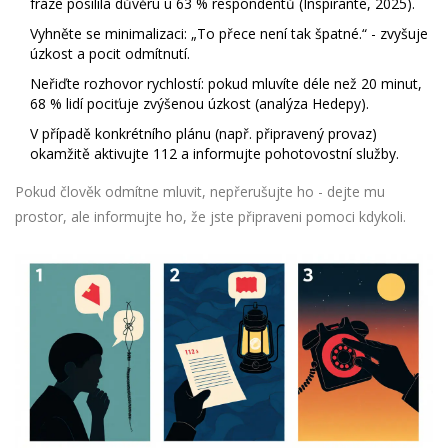
fráze posílila důvěru u 63 % respondentů (Inspirante, 2025).
Vyhněte se minimalizaci: „To přece není tak špatné.“ - zvyšuje
úzkost a pocit odmítnutí.
Neřiďte rozhovor rychlostí: pokud mluvíte déle než 20 minut,
68 % lidí pociťuje zvýšenou úzkost (analýza Hedepy).
V případě konkrétního plánu (např. připravený provaz)
okamžitě aktivujte 112 a informujte pohotovostní služby.
Pokud člověk odmítne mluvit, nepřerušujte ho - dejte mu
prostor, ale informujte ho, že jste připraveni pomoci kdykoli.