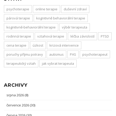
psychoterapie
online terapie
duševní zdraví
párová terapie
kognitivně behaviorální terapie
kognitivně-behaviorální terapie
výběr terapeuta
rodinná terapie
vztahová terapie
léčba závislostí
PTSD
cena terapie
úzkost
krizová intervence
poruchy příjmu potravy
autismus
PAS
psychoterapeut
terapeutický vztah
jak vybrat terapeuta
ARCHIVY
srpna 2026
(8)
července 2026
(30)
června 2026
(30)