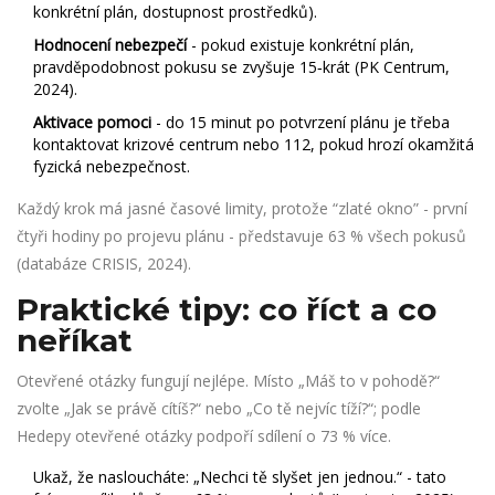
konkrétní plán, dostupnost prostředků).
Hodnocení nebezpečí
- pokud existuje konkrétní plán,
pravděpodobnost pokusu se zvyšuje 15‑krát (PK Centrum,
2024).
Aktivace pomoci
- do 15 minut po potvrzení plánu je třeba
kontaktovat krizové centrum nebo 112, pokud hrozí okamžitá
fyzická nebezpečnost.
Každý krok má jasné časové limity, protože “zlaté okno” - první
čtyři hodiny po projevu plánu - představuje 63 % všech pokusů
(databáze CRISIS, 2024).
Praktické tipy: co říct a co
neříkat
Otevřené otázky fungují nejlépe. Místo „Máš to v pohodě?“
zvolte „Jak se právě cítíš?“ nebo „Co tě nejvíc tíží?“; podle
Hedepy otevřené otázky podpoří sdílení o 73 % více.
Ukaž, že nasloucháte: „Nechci tě slyšet jen jednou.“ - tato