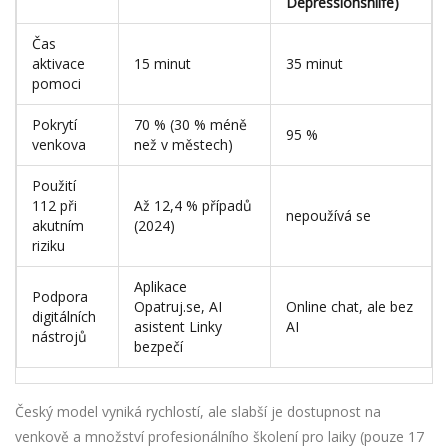
Depressionshilfe)
Čas
aktivace
15 minut
35 minut
pomoci
Pokrytí
70 % (30 % méně
95 %
venkova
než v městech)
Použití
112 při
Až 12,4 % případů
nepoužívá se
akutním
(2024)
riziku
Aplikace
Podpora
Opatruj.se, AI
Online chat, ale bez
digitálních
asistent Linky
AI
nástrojů
bezpečí
Český model vyniká rychlostí, ale slabší je dostupnost na
venkově a množství profesionálního školení pro laiky (pouze 17