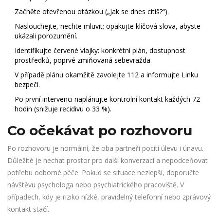
Začněte otevřenou otázkou („Jak se dnes cítíš?“).
Naslouchejte, nechte mluvit; opakujte klíčová slova, abyste
ukázali porozumění.
Identifikujte červené vlajky: konkrétní plán, dostupnost
prostředků, poprvé zmiňovaná sebevražda.
V případě plánu okamžitě zavolejte 112 a informujte Linku
bezpečí.
Po první intervenci naplánujte kontrolní kontakt každých 72
hodin (snižuje recidivu o 33 %).
Co očekávat po rozhovoru
Po rozhovoru je normální, že oba partneři pocítí úlevu i únavu.
Důležité je nechat prostor pro další konverzaci a nepodceňovat
potřebu odborné péče. Pokud se situace nezlepší, doporučte
návštěvu psychologa nebo psychiatrického pracoviště. V
případech, kdy je riziko nízké, pravidelný telefonní nebo zprávový
kontakt stačí.