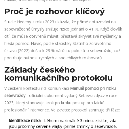
Proč je rozhovor klíčový
Studie Hedepy z roku 2023 ukázala, že přímé dotazování na
sebevražedné úmysly snižuje riziko jednání o 41 %. Když člověk
cítí, že může otevřeně mluvit, přestává skrývat své myšlenky a
hledá pomoc. Navíc, podle statistiky Státního zdravotního
ústavu (2022) došlo k 23 % nárůstu pokusů o sebevraždu, což
podtrhuje nutnost rychlých a spolehlivých rozhovorů.
Základy českého
komunikačního protokolu
V českém kontextu řídí komunikaci
Manuál pomoci při riziku
sebevraždy
-
oficiální dokument vydaný Sebevrazdy.cz v roce
2023, který stanovuje krok po kroku postup pro laické i
profesionální intervence
. Ve zkratce protokol zahrnuje tři fáze:
Identifikace rizika
- během maximálně 3 minut zjistíte, zda
jsou přítomny červené vlajky (přímé zmínky o sebevraždě,