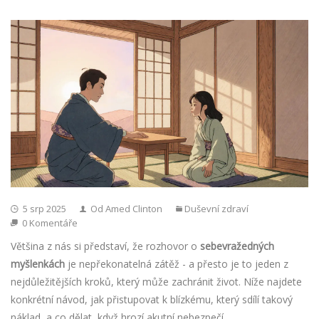
5 srp 2025
Od Amed Clinton
Duševní zdraví
0 Komentáře
Většina z nás si představí, že rozhovor o
sebevražedných
myšlenkách
je nepřekonatelná zátěž - a přesto je to jeden z
nejdůležitějších kroků, který může zachránit život. Níže najdete
konkrétní návod, jak přistupovat k blízkému, který sdílí takový
náklad, a co dělat, když hrozí akutní nebezpečí.