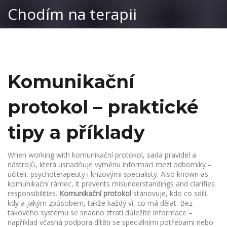
Chodím na terapii
Komunikační
protokol – praktické
tipy a příklady
When working with
komunikační protokol
,
sada pravidel a
nástrojů, která usnadňuje výměnu informací mezi odborníky –
učiteli, psychoterapeuty i krizovými specialisty
. Also known as
komunikační rámec
, it prevents misunderstandings and clarifies
responsibilities.
Komunikační protokol
stanovuje, kdo co sdílí,
kdy a jakým způsobem, takže každý ví, co má dělat. Bez
takového systému se snadno ztratí důležité informace –
například včasná podpora dítěti se speciálními potřebami nebo