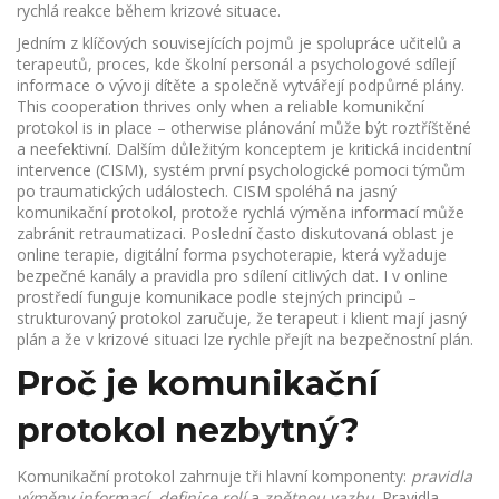
rychlá reakce během krizové situace.
Jedním z klíčových souvisejících pojmů je
spolupráce učitelů a
terapeutů
,
proces, kde školní personál a psychologové sdílejí
informace o vývoji dítěte a společně vytvářejí podpůrné plány
.
This cooperation thrives only when a reliable komunikční
protokol is in place – otherwise plánování může být roztříštěné
a neefektivní. Dalším důležitým konceptem je
kritická incidentní
intervence (CISM)
,
systém první psychologické pomoci týmům
po traumatických událostech
. CISM spoléhá na jasný
komunikační protokol, protože rychlá výměna informací může
zabránit retraumatizaci. Poslední často diskutovaná oblast je
online terapie
,
digitální forma psychoterapie, která vyžaduje
bezpečné kanály a pravidla pro sdílení citlivých dat
. I v online
prostředí funguje komunikace podle stejných principů –
strukturovaný protokol zaručuje, že terapeut i klient mají jasný
plán a že v krizové situaci lze rychle přejít na bezpečnostní plán.
Proč je komunikační
protokol nezbytný?
Komunikační protokol zahrnuje tři hlavní komponenty:
pravidla
výměny informací
,
definice rolí
a
zpětnou vazbu
. Pravidla