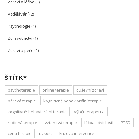
Zdraví a léčba
(5)
Vzdělávání
(2)
Psychologie
(1)
Zdravotnictví
(1)
Zdraví a péče
(1)
ŠTÍTKY
psychoterapie
online terapie
duševní zdraví
párová terapie
kognitivně behaviorální terapie
kognitivně-behaviorální terapie
výběr terapeuta
rodinná terapie
vztahová terapie
léčba závislostí
PTSD
cena terapie
úzkost
krizová intervence