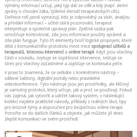
výměny informací určují, jaký typ dat se sdílí a kdy (např. denní
zprávy o chování žáka, týdenní shrnutí terapeutických cílů).
Definice rolí jasně vymezují, kdo je odpovědný za sběr, analýzu
a předání informací – učitel sbírá pozorování, terapeut
interpretuje a společně upravují plán. Zpětná vazba pak
umožňuje kontrolovat, zda jsou informace použity správně a
zda plán funguje. Tyto tři elementy tvoří logické propojení, které
dělá z komunikačního protokolu most mezi
spoluprací učitelů a
terapeutů
,
krizovou intervencí
a
online terapií
. Když jsou všechny
části v souladu, zvyšuje se úspěšnost intervence, snižuje se
stres pro všechny zúčastněné a zajišťuje se kontinuita péče.
V praxi to znamená, že se setkáte s konkrétními nástroji –
sdílené šablony, digitální portály nebo pravidelné
videokonference. Tyto nástroje jsou jen prostředky, ale klíčový
je samotný protokol, který určuje, jak a proč se používají. Pokud
vás zajímá, jak vytvořit a udržet takový systém, v následující
kolekci najdete praktické návody, příklady z reálných škol, tipy
pro krizové týmy a doporučení pro bezpečnou online terapii.
Ponořte se do dalších článků a objevte, jak můžete již dnes
zlepšit komunikaci ve svém prostředí.