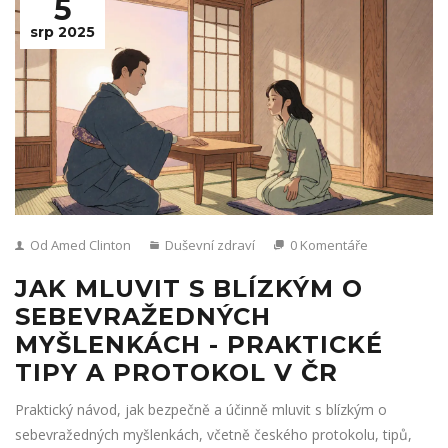
5
srp 2025
Od Amed Clinton
Duševní zdraví
0 Komentáře
JAK MLUVIT S BLÍZKÝM O
SEBEVRAŽEDNÝCH
MYŠLENKÁCH - PRAKTICKÉ
TIPY A PROTOKOL V ČR
Praktický návod, jak bezpečně a účinně mluvit s blízkým o
sebevražedných myšlenkách, včetně českého protokolu, tipů,