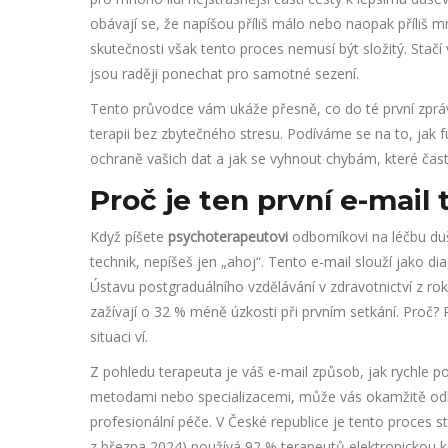
obávají se, že napíšou příliš málo nebo naopak příliš m
skutečnosti však tento proces nemusí být složitý. Stačí
jsou raději ponechat pro samotné sezení.
Tento průvodce vám ukáže přesně, co do té první zpráv
terapii bez zbytečného stresu. Podíváme se na to, jak fu
ochraně vašich dat a jak se vyhnout chybám, které často
Proč je ten první e-mail 
Když píšete
psychoterapeutovi
odborníkovi na léčbu du
technik
, nepíšeš jen „ahoj“. Tento e-mail slouží jako di
Ústavu postgraduálního vzdělávání v zdravotnictví z rok
zažívají o 32 % méně úzkosti při prvním setkání. Proč? 
situaci ví.
Z pohledu terapeuta je váš e-mail způsob, jak rychle 
metodami nebo specializacemi, může vás okamžitě odk
profesionální péče. V České republice je tento proces 
z března 2024) používá 92 % terapeutů elektronickou ko