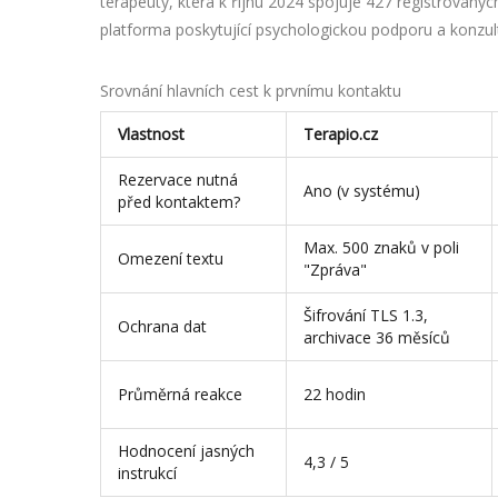
terapeuty
, která k říjnu 2024 spojuje 427 registrova
platforma poskytující psychologickou podporu a konzul
Srovnání hlavních cest k prvnímu kontaktu
Vlastnost
Terapio.cz
Rezervace nutná
Ano (v systému)
před kontaktem?
Max. 500 znaků v poli
Omezení textu
"Zpráva"
Šifrování TLS 1.3,
Ochrana dat
archivace 36 měsíců
Průměrná reakce
22 hodin
Hodnocení jasných
4,3 / 5
instrukcí