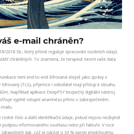
áš e-mail chráněn?
18/2018 Sb., který přísně reguluje zpracování osobních údajů.
i zvlášť chráněných. To znamená, že terapeut nesmí vaše data
.
unikace není end-to-end šifrovaná stejně jako zprávy v
šifrovaný (TLS), příjemce i odesílatel mají přístup k obsahu.
álům. Například aplikace
DeepPSY
bezpečný digitální nástroj
ňuje vyplnit vstupní anamnézu přímo v zabezpečeném
-mailu.
rodné číslo a další identifikační údaje, pokud nejsou nezbytně
při podpisu informovaného souhlasu nebo při faktuře. V roce
 zdravotních dat, což je nárůst o 33 % oproti předchozímu