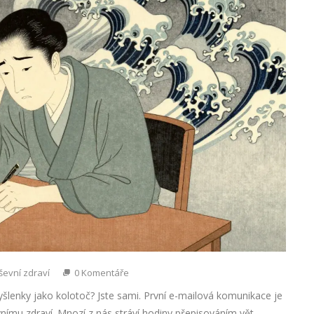
ševní zdraví
0 Komentáře
lenky jako kolotoč? Jste sami. První e-mailová komunikace je
vnímu zdraví. Mnozí z nás stráví hodiny přepisováním vět,