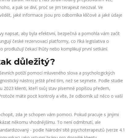
noho, a pak se diví, proč se jim terapeut neozval. Ve
 vědět, jaké informace jsou pro odborníka klíčové a jaké údaje
y napsat, aby byla efektivní, bezpečná a pomohla vám začít
ngují české rezervovací platformy, co říká legislativa o
 prodlužují čekací lhůty nebo komplikují první setkání.
tak důležitý?
ševních potíží pomocí mluveného slova a psychologických
agnostický nástroj ještě před tím, než se sejmete. Podle studie
u 2023 klienti, kteří svůj stav písemně popíšou předem,
Protože máte pocit kontroly a víte, že odborník už něco o vaší
pochopit, zda je schopen vám pomoci. Pokud pracuje s jinými
ázat někomu vhodnějšímu. To není odmítnutí, ale
standardizovaný - podle Národní sítě psychoterapeutů (verze 4.1
munikaci jako vstupní bránu pro dospělé klienty.