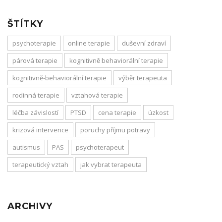
ŠTÍTKY
psychoterapie
online terapie
duševní zdraví
párová terapie
kognitivně behaviorální terapie
kognitivně-behaviorální terapie
výběr terapeuta
rodinná terapie
vztahová terapie
léčba závislostí
PTSD
cena terapie
úzkost
krizová intervence
poruchy příjmu potravy
autismus
PAS
psychoterapeut
terapeutický vztah
jak vybrat terapeuta
ARCHIVY