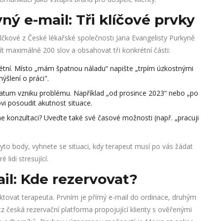
ý e-mail: Tři klíčové prvky
čkové z České lékařské společnosti Jana Evangelisty Purkyně
ít maximálně 200 slov a obsahovat tři konkrétní části:
rétní. Místo „mám špatnou náladu“ napište „trpím úzkostnými
ýšlení o práci".
datum vzniku problému. Například „od prosince 2023“ nebo „po
i posoudit akutnost situace.
e konzultaci? Uveďte také své časové možnosti (např. „pracuji
tyto body, vyhnete se situaci, kdy terapeut musí po vás žádat
lidi stresující.
il: Kde rezervovat?
taktovat terapeuta. Prvním je přímý e-mail do ordinace, druhým
cz
česká rezervační platforma propojující klienty s ověřenými