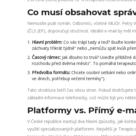
Co musí obsahovat správn
Nemusíte psát román. Odborníci, včetně MUDr. Petry Vl
(ČLS JEP), doporučují stručnost. Ideální e-mail by měl m
Hlavní problém:
Co vás trápí tady a teď? Buďte konk
záchvaty třikrát týdně“ nebo „nemůžu spát kvůli přem
Časový rámec:
Jak dlouho to trvá? Uveďte přibližné 
rozchodu před dvěma měsíci". To pomáhá terapeutov
Předvolba formátu:
Chcete osobní setkání nebo onlin
ve dnech, potřebuji večerní termíny").
Tato struktura šetří čas obou stran. Pokud dodržujete 
základní informace telefonicky, což může být pro některé 
Platformy vs. Přímý e-ma
V České republice existují dva hlavní způsoby, jak kon
využití specializovaných platforem. Největší je
Terapio.