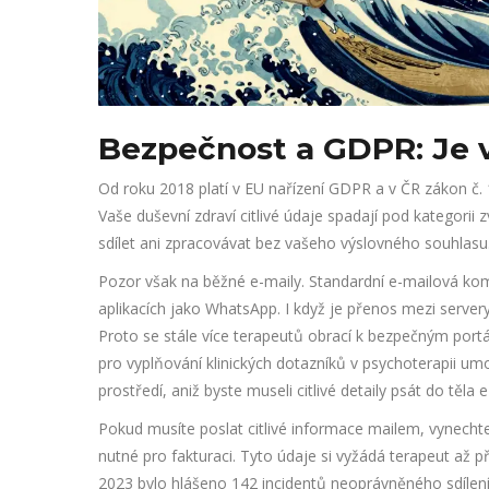
Bezpečnost a GDPR: Je v
Od roku 2018 platí v EU nařízení GDPR a v ČR zákon č. 
Vaše duševní zdraví citlivé údaje spadají pod kategori
sdílet ani zpracovávat bez vašeho výslovného souhlasu
Pozor však na běžné e-maily. Standardní e-mailová kom
aplikacích jako WhatsApp. I když je přenos mezi servery 
Proto se stále více terapeutů obrací k bezpečným port
pro vyplňování klinických dotazníků v psychoterapii
umož
prostředí, aniž byste museli citlivé detaily psát do těla e
Pokud musíte poslat citlivé informace mailem, vynechte 
nutné pro fakturaci. Tyto údaje si vyžádá terapeut až 
2023 bylo hlášeno 142 incidentů neoprávněného sdílení