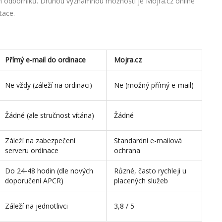
ných odborníků. Druhou významnou možností je
Mojra.cz
online
tace
.
Přímý e-mail do ordinace
Mojra.cz
Ne vždy (záleží na ordinaci)
Ne (možný přímý e-mail)
Žádné (ale stručnost vítána)
Žádné
Záleží na zabezpečení
Standardní e-mailová
serveru ordinace
ochrana
Do 24-48 hodin (dle nových
Různé, často rychleji u
doporučení APCR)
placených služeb
Záleží na jednotlivci
3,8 / 5