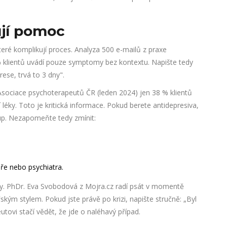
.
ují pomoc
teré komplikují proces. Analyza 500 e-mailů z praxe
 klientů uvádí pouze symptomy bez kontextu. Napište tedy
rese, trvá to 3 dny".
 Asociace psychoterapeutů ČR (leden 2024) jen 38 % klientů
í léky. Toto je kritická informace. Pokud berete antidepresiva,
up. Nezapomeňte tedy zmínit:
ře nebo psychiatra.
y. PhDr. Eva Svobodová z Mojra.cz radí psát v momentě
ským stylem. Pokud jste právě po krizi, napište stručně: „Byl
utovi stačí vědět, že jde o naléhavý případ.