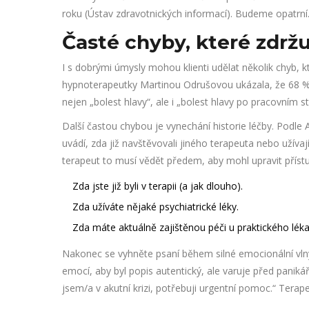
roku (Ústav zdravotnických informací). Budeme opatrní
Časté chyby, které zdrž
I s dobrými úmysly mohou klienti udělat několik chyb, k
hypnoterapeutky Martinou Odrušovou ukázala, že 68 %
nejen „bolest hlavy“, ale i „bolest hlavy po pracovním st
Další častou chybou je vynechání historie léčby. Podle
uvádí, zda již navštěvovali jiného terapeuta nebo užívaj
terapeut to musí vědět předem, aby mohl upravit příst
Zda jste již byli v terapii (a jak dlouho).
Zda užíváte nějaké psychiatrické léky.
Zda máte aktuálně zajištěnou péči u praktického léka
Nakonec se vyhněte psaní během silné emocionální vln
emocí, aby byl popis autentický, ale varuje před panikář
jsem/a v akutní krizi, potřebuji urgentní pomoc.“ Terape