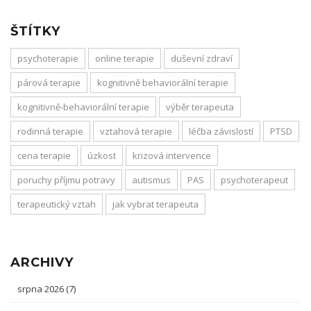
ŠTÍTKY
psychoterapie
online terapie
duševní zdraví
párová terapie
kognitivně behaviorální terapie
kognitivně-behaviorální terapie
výběr terapeuta
rodinná terapie
vztahová terapie
léčba závislostí
PTSD
cena terapie
úzkost
krizová intervence
poruchy příjmu potravy
autismus
PAS
psychoterapeut
terapeutický vztah
jak vybrat terapeuta
ARCHIVY
srpna 2026
(7)