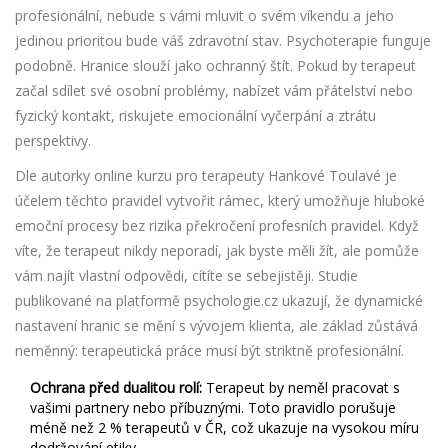
profesionální, nebude s vámi mluvit o svém víkendu a jeho
jedinou prioritou bude váš zdravotní stav. Psychoterapie funguje
podobně. Hranice slouží jako ochranný štít. Pokud by terapeut
začal sdílet své osobní problémy, nabízet vám přátelství nebo
fyzický kontakt, riskujete emocionální vyčerpání a ztrátu
perspektivy.
Dle autorky online kurzu pro terapeuty Hankové Toulavé je
účelem těchto pravidel vytvořit rámec, který umožňuje hluboké
emoční procesy bez rizika překročení profesních pravidel. Když
víte, že terapeut nikdy neporadí, jak byste měli žít, ale pomůže
vám najít vlastní odpovědi, cítíte se sebejistěji. Studie
publikované na platformě psychologie.cz ukazují, že dynamické
nastavení hranic se mění s vývojem klienta, ale základ zůstává
neměnný: terapeutická práce musí být striktně profesionální.
Ochrana před dualitou rolí:
Terapeut by neměl pracovat s
vašimi partnery nebo příbuznými. Toto pravidlo porušuje
méně než 2 % terapeutů v ČR, což ukazuje na vysokou míru
dodržování etiky.