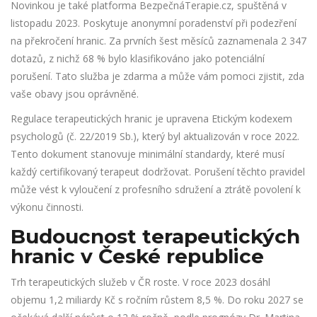
Novinkou je také platforma BezpečnáTerapie.cz, spuštěná v
listopadu 2023. Poskytuje anonymní poradenství při podezření
na překročení hranic. Za prvních šest měsíců zaznamenala 2 347
dotazů, z nichž 68 % bylo klasifikováno jako potenciální
porušení. Tato služba je zdarma a může vám pomoci zjistit, zda
vaše obavy jsou oprávněné.
Regulace terapeutických hranic je upravena Etickým kodexem
psychologů (č. 22/2019 Sb.), který byl aktualizován v roce 2022.
Tento dokument stanovuje minimální standardy, které musí
každý certifikovaný terapeut dodržovat. Porušení těchto pravidel
může vést k vyloučení z profesního sdružení a ztrátě povolení k
výkonu činnosti.
Budoucnost terapeutických
hranic v České republice
Trh terapeutických služeb v ČR roste. V roce 2023 dosáhl
objemu 1,2 miliardy Kč s ročním růstem 8,5 %. Do roku 2027 se