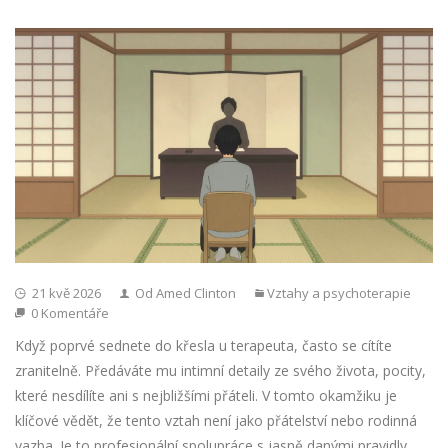
21 kvě 2026
Od Amed Clinton
Vztahy a psychoterapie
0 Komentáře
Když poprvé sednete do křesla u terapeuta, často se cítíte
zranitelně. Předáváte mu intimní detaily ze svého života, pocity,
které nesdílíte ani s nejbližšími přáteli. V tomto okamžiku je
klíčové vědět, že tento vztah není jako přátelství nebo rodinná
vazba. Je to profesionální spolupráce s jasně danými pravidly.