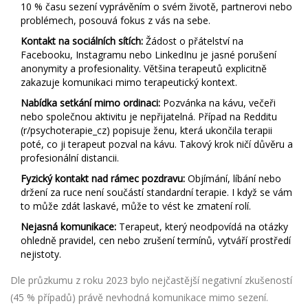
10 % času sezení vyprávěním o svém životě, partnerovi nebo
problémech, posouvá fokus z vás na sebe.
Kontakt na sociálních sítích:
Žádost o přátelství na
Facebooku, Instagramu nebo LinkedInu je jasné porušení
anonymity a profesionality. Většina terapeutů explicitně
zakazuje komunikaci mimo terapeutický kontext.
Nabídka setkání mimo ordinaci:
Pozvánka na kávu, večeři
nebo společnou aktivitu je nepřijatelná. Případ na Redditu
(r/psychoterapie_cz) popisuje ženu, která ukončila terapii
poté, co ji terapeut pozval na kávu. Takový krok ničí důvěru a
profesionální distancii.
Fyzický kontakt nad rámec pozdravu:
Objímání, líbání nebo
držení za ruce není součástí standardní terapie. I když se vám
to může zdát laskavé, může to vést ke zmatení rolí.
Nejasná komunikace:
Terapeut, který neodpovídá na otázky
ohledně pravidel, cen nebo zrušení termínů, vytváří prostředí
nejistoty.
Dle průzkumu z roku 2023 bylo nejčastější negativní zkušeností
(45 % případů) právě nevhodná komunikace mimo sezení.