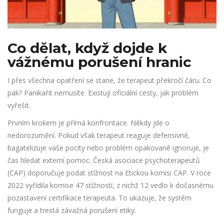
Co dělat, když dojde k
vážnému porušení hranic
I přes všechna opatření se stane, že terapeut překročí čáru. Co
pak? Panikařit nemusíte. Existují oficiální cesty, jak problém
vyřešit.
Prvním krokem je přímá konfrontace. Někdy jde o
nedorozumění. Pokud však terapeut reaguje defensivně,
bagatelizuje vaše pocity nebo problém opakovaně ignoruje, je
čas hledat externí pomoc. Česká asociace psychoterapeutů
(CAP) doporučuje podat stížnost na Etickou komisi CAP. V roce
2022 vyřídila komise 47 stížností, z nichž 12 vedlo k dočasnému
pozastavení certifikace terapeuta. To ukazuje, že systém
funguje a trestá závažná porušení etiky.