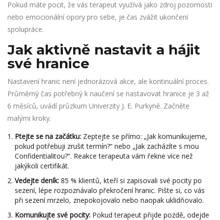
Pokud máte pocit, že vás terapeut využívá jako zdroj pozornosti
nebo emocionální opory pro sebe, je čas zvážit ukončení
spolupráce.
Jak aktivně nastavit a hájit
své hranice
Nastavení hranic není jednorázová akce, ale kontinuální proces.
Průměrný čas potřebný k naučení se nastavovat hranice je 3 až
6 měsíců, uvádí průzkum Univerzity J. E. Purkyně. Začněte
malými kroky.
Ptejte se na začátku:
Zeptejte se přímo: „Jak komunikujeme,
pokud potřebuji zrušit termín?“ nebo „Jak zacházíte s mou
Confidentialitou?“. Reakce terapeuta vám řekne více než
jakýkoli certifikát.
Vedejte deník:
85 % klientů, kteří si zapisovali své pocity po
sezení, lépe rozpoznávalo překročení hranic. Pište si, co vás
při sezení mrzelo, znepokojovalo nebo naopak uklidňovalo.
Komunikujte své pocity:
Pokud terapeut přijde pozdě, odejde