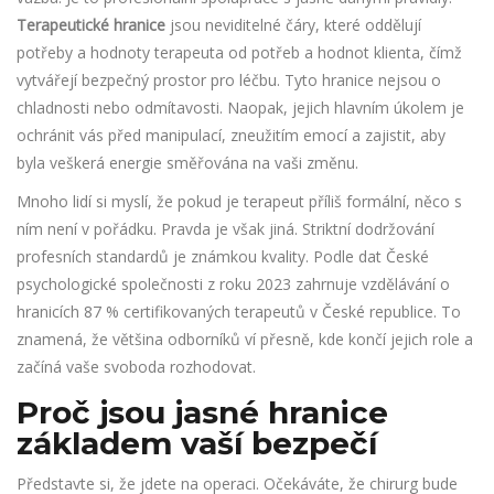
Terapeutické hranice
jsou
neviditelné čáry, které oddělují
potřeby a hodnoty terapeuta od potřeb a hodnot klienta, čímž
vytvářejí bezpečný prostor pro léčbu
. Tyto hranice nejsou o
chladnosti nebo odmítavosti. Naopak, jejich hlavním úkolem je
ochránit vás před manipulací, zneužitím emocí a zajistit, aby
byla veškerá energie směřována na vaši změnu.
Mnoho lidí si myslí, že pokud je terapeut příliš formální, něco s
ním není v pořádku. Pravda je však jiná. Striktní dodržování
profesních standardů je známkou kvality. Podle dat České
psychologické společnosti z roku 2023 zahrnuje vzdělávání o
hranicích 87 % certifikovaných terapeutů v České republice. To
znamená, že většina odborníků ví přesně, kde končí jejich role a
začíná vaše svoboda rozhodovat.
Proč jsou jasné hranice
základem vaší bezpečí
Představte si, že jdete na operaci. Očekáváte, že chirurg bude