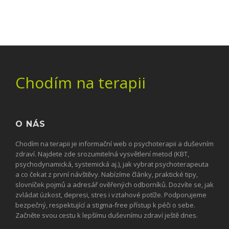
Chodím na terapii
O NÁS
Chodím na terapii je informační web o psychoterapii a duševním
zdraví. Najdete zde srozumitelná vysvětlení metod (KBT,
psychodynamická, systemická aj.), jak vybrat psychoterapeuta
a co čekat z první návštěvy. Nabízíme články, praktické tipy,
slovníček pojmů a adresář ověřených odborníků. Dozvíte se, jak
zvládat úzkost, depresi, stres i vztahové potíže. Podporujeme
bezpečný, respektující a stigma-free přístup k péči o sebe.
Začněte svou cestu k lepšímu duševnímu zdraví ještě dnes.