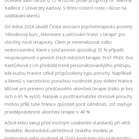
očekává další nárůst o 12 % ročně, podle prognózy Dr. Martina
Kadlece z Univerzity Karlovy. S tímto růstem roste i důraz na
vzdělávání klientů.
Od ledna 2024 zavádí Česká asociace psychoterapeutů povinný
16hodinový kurz „Nastavení a udržování hranic v terapii“ pro
všechny nové terapeuty. Cílem je minimalizovat riziko
nedorozumění, která v současnosti způsobují 35 % případů
nespokojenosti v prvních třech měsících terapie. Prof. PhDr. Eva
Kantůrková z UK předvídá trend personalizovanějšího přístupu,
kde budou hranice citlivě přizpůsobeny typu poruchy. Například
u klientů s narcistickou poruchou osobnosti jsou striktní hranice
klíčové pro prevenci předčasného ukončení terapie (riziko je bez
nich o 65 % vyšší). Naopak u posttraumatické stresové poruchy
mohou příliš tuhé hranice způsobit pocit odmítnutí, což zvyšuje
pravděpodobnost ukončení terapie o 40 %.
Ačkoli kritici varují před možným oslabením standardů při větší
flexibilitě, dlouhodobá udržitelnost českého modelu je
hodnocena velmi pozitivně (8,7/10) Institutem pro výzkum trhu