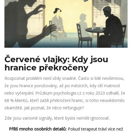
Červené vlajky: Kdy jsou
hranice překročeny
Rozpoznat problém není vždy snadné. Často si lidé nevšimnou,
že jsou hranice porušovány, až po měsících, kdy cítí matnost
nebo vyčerpání. Průzkum psychologie.cz z roku 2023 odhalil, že
68 % klientů, kteří zažili překročení hranic, si toho neuvědomilo
okamžitě. Jak poznat, že něco nefunguje?
Zde jsou varovné signály, které byste neměli ignorovat:
Příliš mnoho osobních detailů:
Pokud terapeut tráví více než