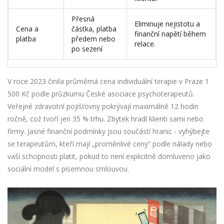
Přesná
Eliminuje nejistotu a
Cena a
částka, platba
finanční napětí během
platba
předem nebo
relace.
po sezení
V roce 2023 činila průměrná cena individuální terapie v Praze 1
500 Kč podle průzkumu České asociace psychoterapeutů.
Veřejné zdravotní pojišťovny pokrývají maximálně 12 hodin
ročně, což tvoří jen 35 % trhu. Zbytek hradí klienti sami nebo
firmy. Jasné finanční podmínky jsou součástí hranic - vyhýbejte
se terapeutům, kteří mají „proměnlivé ceny“ podle nálady nebo
vaší schopnosti platit, pokud to není explicitně domluveno jako
sociální model s písemnou smlouvou.