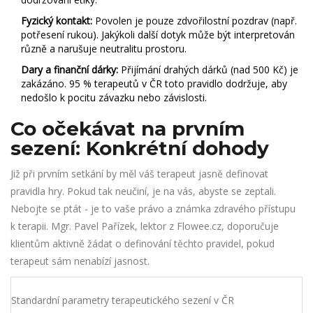
Fyzický kontakt:
Povolen je pouze zdvořilostní pozdrav (např.
potřesení rukou). Jakýkoli další dotyk může být interpretován
různě a narušuje neutralitu prostoru.
Dary a finanční dárky:
Přijímání drahých dárků (nad 500 Kč) je
zakázáno. 95 % terapeutů v ČR toto pravidlo dodržuje, aby
nedošlo k pocitu závazku nebo závislosti.
Co očekávat na prvním
sezení: Konkrétní dohody
Již při prvním setkání by měl váš terapeut jasně definovat
pravidla hry. Pokud tak neučiní, je na vás, abyste se zeptali.
Nebojte se ptát - je to vaše právo a známka zdravého přístupu
k terapii. Mgr. Pavel Pařízek, lektor z Flowee.cz, doporučuje
klientům aktivně žádat o definování těchto pravidel, pokud
terapeut sám nenabízí jasnost.
Standardní parametry terapeutického sezení v ČR