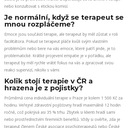
nebo konzultovat s etickou komisí.
Je normální, když se terapeut se
mnou rozpláčeme?
Emoce jsou součástí terapie, ale terapeut by měl zůstat v roli
facilitátora. Pokud se terapeut pláče kvůli svým vlastním
problémům nebo bere na vás emoce, které patří jinde, je to
problematické. Krátké projevení empatie je v pořádku, ale
terapeut by měl rychle vrátit fokus na vás a zpracovat svou
reakci supervizí, nikoliv s vámi.
Kolik stojí terapie v ČR a
hrazena je z pojistky?
Průměrná cena individuální terapie v Praze je kolem 1 500 Kč za
hodinu. Veřejné zdravotní pojišťovny hradí maximálně 12 hodin
ročně, což pokrývá asi 35 % trhu. Zbytek si klienti hradí sami
nebo prostřednictvím firemních benefitů. Vždy si ověřte, zda je
terapeut členem České asociace psychoterapeutů nebo České