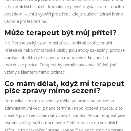
zdravotnických služeb. Kombinace pevné regulace a rostoucího
povědomí klientů vytváří prostředí, kde je duševní zdraví bráno
vážně a profesionálně.
Může terapeut být můj přítel?
Ne. Terapeutický vztah musí zůstat striktně profesionální.
Přátelské nebo romantické vazby jsou eticky zakázány, protože
narušují objektivity terapeuta a mohou vést ke zneužití
mocenské pozice. Terapeut by neměl navazovat žádné jiné
vztahy s klientem mimo ordinaci.
Co mám dělat, když mi terapeut
píše zprávy mimo sezení?
Komunikace mimo sezení by měla být omezena pouze na
administrativní věci (změna termínu) nebo krizové situace, a to
ideálně prostřednictvím šifrovaných kanálů. Pokud terapeut píše
osobní zprávy, sdílí emoce nebo žádá o reakce na sociálních
sítích, je to překročení hranic. Doporučuje se to zmínit v terapii