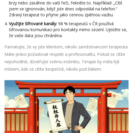
brzy nebo zasáhne do vaší řeči, řekněte to. Například: „Cítil
jsem se ignorován, když jste dnes odpovídal na telefon.“
Zdravý terapeut to přijme jako cennou zpětnou vazbu.
Využijte šifrované kanály:
98 % terapeutů v ČR používá
šifrovanou komunikaci pro kontakty mimo sezení. Ujistěte se,
že vaše data jsou chráněna.
Pamatujte, že vy jste klientem, nikoliv zaměstnancem terapeuta.
Máte právo požadovat respekt a profesionalitu. Pokud se cítíte
nepohodlně, důvěřujte svému instinktu. Terapie by měla být
místem, kde se cítíte bezpečně, nikoliv pod tlakem.