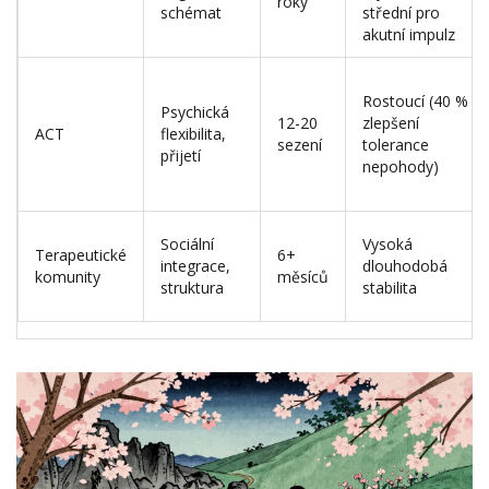
roky
schémat
střední pro
akutní impulz
Rostoucí (40 %
Psychická
12-20
zlepšení
ACT
flexibilita,
sezení
tolerance
přijetí
nepohody)
Sociální
Vysoká
Terapeutické
6+
integrace,
dlouhodobá
komunity
měsíců
struktura
stabilita