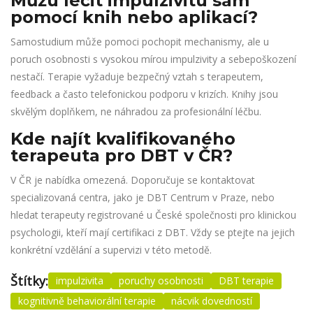
Můžu léčit impulzivitu sám
pomocí knih nebo aplikací?
Samostudium může pomoci pochopit mechanismy, ale u
poruch osobnosti s vysokou mírou impulzivity a sebepoškození
nestačí. Terapie vyžaduje bezpečný vztah s terapeutem,
feedback a často telefonickou podporu v krizích. Knihy jsou
skvělým doplňkem, ne náhradou za profesionální léčbu.
Kde najít kvalifikovaného
terapeuta pro DBT v ČR?
V ČR je nabídka omezená. Doporučuje se kontaktovat
specializovaná centra, jako je DBT Centrum v Praze, nebo
hledat terapeuty registrované u České společnosti pro klinickou
psychologii, kteří mají certifikaci z DBT. Vždy se ptejte na jejich
konkrétní vzdělání a supervizi v této metodě.
Štítky:
impulzivita
poruchy osobnosti
DBT terapie
kognitivně behaviorální terapie
nácvik dovedností