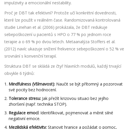
impulzivity a emocionální nestability.
Proč je DBT tak efektivní? Protože učí konkrétní dovednosti,
které lze použít v reálném čase. Randomizovaná kontrolovaná
studie Linehan et al. (2006) prokázala, že DBT redukuje
sebepoškození u pacientů s HPO o 77 % po jednom roce
terapie a o 69 % po dvou letech. Metaanalýza Stoffers et al.
(2012) navíc ukazuje snížení frekvence sebepoškození o 52 % ve
srovnání s konvenční terapií.
Struktura DBT se skládá ze čtyř hlavních modulů, každý trvající
obvykle 6 týdnů:
Mindfulness (Všímavost):
Naučit se být přítomný a pozorovat
své pocity bez hodnocení.
Tolerance stresu:
Jak přežít krizovou situaci bez jejího
zhoršení (např. technika STOP).
Regulace emocí:
Identifikovat, pojmenovat a měnit silné
negativní emoce.
Mezilidská efektivity:
Stanovit hranice a požádat o pomoc,