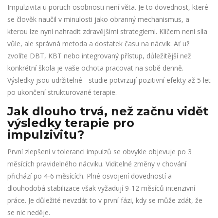
Impulzivita u poruch osobnosti není věta. Je to dovednost, které
se člověk naučil v minulosti jako obranný mechanismus, a
kterou lze nyní nahradit zdravějšími strategiemi. Klíčem není síla
vůle, ale správná metoda a dostatek času na nácvik. Ať už
zvolíte DBT, KBT nebo integrovaný přístup, důležitější než
konkrétní škola je vaše ochota pracovat na sobě denně.
Výsledky jsou udržitelné - studie potvrzují pozitivní efekty až 5 let
po ukončení strukturované terapie.
Jak dlouho trvá, než začnu vidět
výsledky terapie pro
impulzivitu?
První zlepšení v toleranci impulzů se obvykle objevuje po 3
měsících pravidelného nácviku. Viditelné změny v chování
přichází po 4-6 měsících. Plné osvojení dovedností a
dlouhodobá stabilizace však vyžadují 9-12 měsíců intenzivní
práce. Je důležité nevzdát to v první fázi, kdy se může zdát, že
se nic neděje.