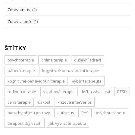
Zdravotnictví
(1)
Zdraví a péče
(1)
ŠTÍTKY
psychoterapie
online terapie
duševní zdraví
párová terapie
kognitivně behaviorální terapie
kognitivně-behaviorální terapie
výběr terapeuta
rodinná terapie
vztahová terapie
léčba závislostí
PTSD
cena terapie
úzkost
krizová intervence
poruchy příjmu potravy
autismus
PAS
psychoterapeut
terapeutický vztah
jak vybrat terapeuta