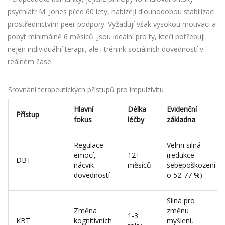
psychiatr M. Jones před 60 lety, nabízejí dlouhodobou stabilizaci
prostřednictvím peer podpory. Vyžadují však vysokou motivaci a
pobyt minimálně 6 měsíců. Jsou ideální pro ty, kteří potřebují
nejen individuální terapii, ale i trénink sociálních dovedností v
reálném čase.
Srovnání terapeutických přístupů pro impulzivitu
Hlavní
Délka
Evidenční
Přístup
fokus
léčby
základna
Regulace
Velmi silná
emocí,
12+
(redukce
DBT
nácvik
měsíců
sebepoškození
dovedností
o 52-77 %)
Silná pro
Změna
změnu
1-3
KBT
kognitivních
myšlení,