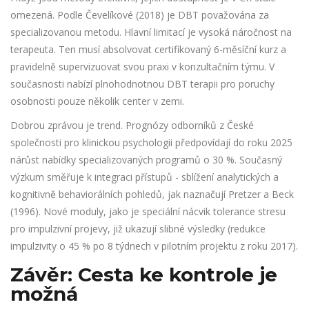
omezená. Podle Čevelíkové (2018) je DBT považována za
specializovanou metodu. Hlavní limitací je vysoká náročnost na
terapeuta. Ten musí absolvovat certifikovaný 6-měsíční kurz a
pravidelně supervizuovat svou praxi v konzultačním týmu. V
současnosti nabízí plnohodnotnou DBT terapii pro poruchy
osobnosti pouze několik center v zemi.
Dobrou zprávou je trend. Prognózy odborníků z České
společnosti pro klinickou psychologii předpovídají do roku 2025
nárůst nabídky specializovaných programů o 30 %. Současný
výzkum směřuje k integraci přístupů - sblížení analytických a
kognitivně behaviorálních pohledů, jak naznačují Pretzer a Beck
(1996). Nové moduly, jako je speciální nácvik tolerance stresu
pro impulzivní projevy, již ukazují slibné výsledky (redukce
impulzivity o 45 % po 8 týdnech v pilotním projektu z roku 2017).
Závěr: Cesta ke kontrole je
možná