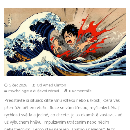
5 čec 2026
Od Amed Clinton
Psychologie a duševní zdraví
0 Komentáře
Představte si situaci: cítíte vlnu vzteku nebo úzkosti, která vás
přemůže během vteřin. Ruce se vám třesou, myšlenky běhají
rychlostí světla a jediné, co chcete, je to okamžitě zastavit - ať
už výbuchem hněvu, impulzivním utrácením nebo něčím
nebezpečným. Tento stav není jen „špatnou náladou“. Je to