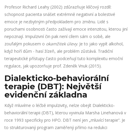
Profesor Richard Leahy (2002) zdůrazňuje klíčový rozdíl:
schopnost pacienta snášet extrémně negativní a bolestivé
emoce je nezbytným předpokladem pro změnu. Lidé s
poruchami osobnosti často zažívají emoce intenzitou, kterou jiní
nepoznají. Impulzivní čin pak není cílem sám o sobě, ale
zoufalým pokusem o
okamžitek úlevy
. Je to jako vypít alkohol,
když hoří dům - hasí žízeň, ale problém zůstává. Tradiční
terapeutické přístupy často podceňují tuto komplexitu emoční
regulace, jak upozorňuje prof. Zdeněk Vnuk (2015).
Dialekticko-behaviorální
terapie (DBT): Největší
evidenční základna
Když mluvíme o léčbě impulzivity, nelze obejít
Dialekticko-
behaviorální terapii (DBT)
, kterou vyvinula Marsha Linehanová v
roce 1993 specificky pro HPO. DBT není jen „mluvící terapie“. Je
to strukturovaný program zaměřený přímo na redukci