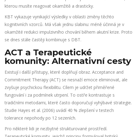
kterou musíte reagovat okamžitě a drasticky.
KBT vykazuje vynikající výsledky v oblasti změny těchto
kognitivních vzorců. Má však jednu slabinu: méně účinná je v
okamžité redukci impulzivního chování během akutní krize. Proto
se dnes stále častěji kombinuje s DBT.
ACT a Terapeutické
komunity: Alternativní cesty
Existují i další přístupy, které doplňují obraz.
Acceptance and
Commitment Therapy (ACT)
se nesnaží emoce eliminovat, ale
zvyšuje psychickou flexibilitu. Cílem je udržet přiměřené
fungování i za podmínek utrpení. To ostře kontrastuje s
tradičními metodami, které často doporučují vyhýbavé strategie.
Studie Hayes et al. (2006) uvádí 40 % zlepšení v testech
tolerance nepohody po 12 sezeních.
Pro některé lidi je nezbytné strukturované prostředí.
Terapeutické komunity
, jejichž principy formuloval britský