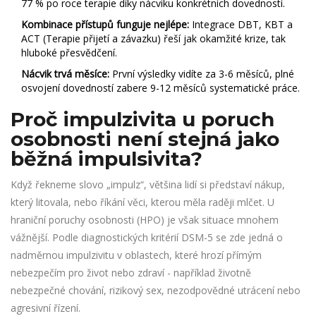
77 % po roce terapie díky nácviku konkrétních dovedností.
Kombinace přístupů funguje nejlépe:
Integrace DBT, KBT a
ACT (Terapie přijetí a závazku) řeší jak okamžité krize, tak
hluboké přesvědčení.
Nácvik trvá měsíce:
První výsledky vidíte za 3-6 měsíců, plné
osvojení dovedností zabere 9-12 měsíců systematické práce.
Proč impulzivita u poruch
osobnosti není stejná jako
běžná impulsivita?
Když řekneme slovo „impulz“, většina lidí si představí nákup,
který litovala, nebo říkání věci, kterou měla raději mlčet. U
hraniční poruchy osobnosti (HPO)
je však situace mnohem
vážnější. Podle diagnostických kritérií DSM-5 se zde jedná o
nadměrnou impulzivitu v oblastech, které hrozí přímým
nebezpečím pro život nebo zdraví - například životně
nebezpečné chování, rizikový sex, nezodpovědné utrácení nebo
agresivní řízení.