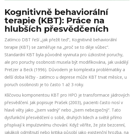
Kognitivně behaviorální
terapie (KBT): Práce na
hlubších přesvědčeních
Zatímco DBT řeší „jak přežít teď“,
Kognitivně behaviorální
terapie (KBT)
se zaměřuje na „proč se to děje vůbec“.
Standardní KBT byla původně vyvinuta pro úzkostné poruchy,
ale pro poruchy osobnosti musela být modifikována, jak uvádějí
Pretzer a Beck (1996). Důvodem je komplexita problématiky a
delší doba léčby - zatímco u deprese může KBT trvat měsíce, u
poruch osobnosti je to často 1 až 3 roky.
Klíčovou komponentou KBT pro HPO je transformace jádrových
přesvědčení. Jak popisuje Prašek (2003), pacienti často nosí v
hlavě věty jako „Jsem vadný“ nebo „Jsem nebezpečný“. Tato
dysfunkční přesvědčení o sobě, druhých lidech a světě přímo
přispívají k impulzivnímu chování. Když věříte, že jste bezcenní,
jakákoli odmítnutí nebo kritika působí jako existenční hrozba, na