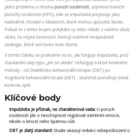
jádro problému u mnoha
poruch osobnosti
, zejména hraniční
poruchy osobnosti (HPO), kde se
impulzivita projevuje jako
nadměrné chování v oblastech, které mohou způsobit škodu
.
Pokud se s tímto bojem potýkáte vy nebo někdo z vašeho okolí,
vězte, že nejste bezmocní. Existují ověřené terapeutické
strategie, které umí tento kruh zlomit.
V tomto článku se podíváme na to, jak funguje impulzivita, proč
standardní rady typu „jen se uklidni“ nefungují a které konkrétní
metody - od Dialekticko-behaviorální terapie (DBT) po
Kognitivně behaviorální terapii (KBT) - skutečně pomáhají získat
kontrolu zpět.
Klíčové body
Impulzivita je příznak, ne charakterová vada:
U poruch
osobnosti jde o neschopnost regulovat extrémní emoce,
nikoliv o lenost nebo špatnou vůli.
DBT je zlatý standard:
Studie ukazují redukci sebepoškození o