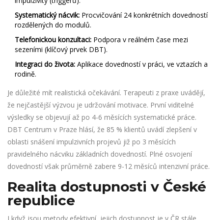
impulzivity (triggerů).
Systematický nácvik:
Procvičování 24 konkrétních dovedností
rozdělených do modulů.
Telefonickou konzultaci:
Podpora v reálném čase mezi
sezeními (klíčový prvek DBT).
Integraci do života:
Aplikace dovedností v práci, ve vztazích a
rodině.
Je důležité mít realistická očekávání. Terapeuti z praxe uvádějí,
že nejčastější výzvou je udržování motivace. První viditelné
výsledky se objevují až po 4-6 měsících systematické práce.
DBT Centrum v Praze hlásí, že 85 % klientů uvádí zlepšení v
oblasti snášení impulzivních projevů již po 3 měsících
pravidelného nácviku základních dovedností. Plné osvojení
dovedností však průměrně zabere 9-12 měsíců intenzivní práce.
Realita dostupnosti v České
republice
I když jsou metody efektivní, jejich dostupnost je v ČR stále