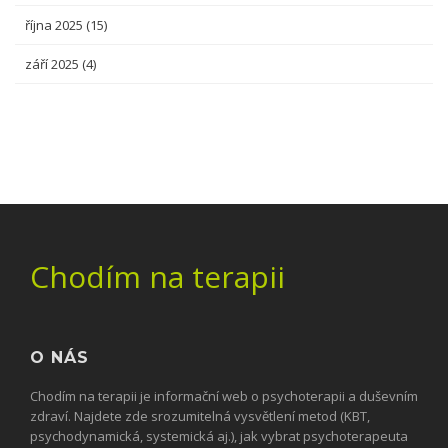
října 2025
(15)
září 2025
(4)
Chodím na terapii
O NÁS
Chodím na terapii je informační web o psychoterapii a duševním
zdraví. Najdete zde srozumitelná vysvětlení metod (KBT,
psychodynamická, systemická aj.), jak vybrat psychoterapeuta