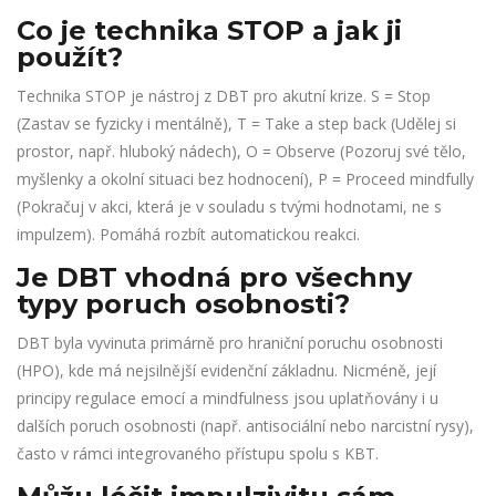
Co je technika STOP a jak ji
použít?
Technika STOP je nástroj z DBT pro akutní krize. S = Stop
(Zastav se fyzicky i mentálně), T = Take a step back (Udělej si
prostor, např. hluboký nádech), O = Observe (Pozoruj své tělo,
myšlenky a okolní situaci bez hodnocení), P = Proceed mindfully
(Pokračuj v akci, která je v souladu s tvými hodnotami, ne s
impulzem). Pomáhá rozbít automatickou reakci.
Je DBT vhodná pro všechny
typy poruch osobnosti?
DBT byla vyvinuta primárně pro hraniční poruchu osobnosti
(HPO), kde má nejsilnější evidenční základnu. Nicméně, její
principy regulace emocí a mindfulness jsou uplatňovány i u
dalších poruch osobnosti (např. antisociální nebo narcistní rysy),
často v rámci integrovaného přístupu spolu s KBT.