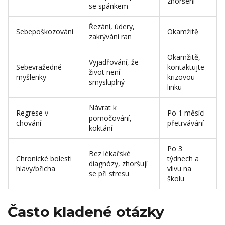
zhoršení
se spánkem
Řezání, údery,
Sebepoškozování
Okamžitě
zakrývání ran
Okamžitě,
Vyjadřování, že
Sebevražedné
kontaktujte
život není
myšlenky
krizovou
smysluplný
linku
Návrat k
Regrese v
Po 1 měsíci
pomočování,
chování
přetrvávání
koktání
Po 3
Bez lékařské
Chronické bolesti
týdnech a
diagnózy, zhoršují
hlavy/břicha
vlivu na
se při stresu
školu
Často kladené otázky