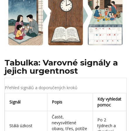
Tabulka: Varovné signály a
jejich urgentnost
Přehled signálů a doporučených kroků
Kdy vyhledat
Signál
Popis
pomoc
Časté,
Po 2
nevysvětlené
Stálá úzkost
týdnech a
obavy, třes, potíže