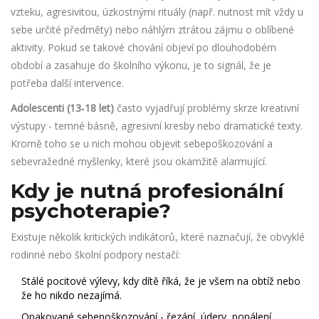
vzteku, agresivitou, úzkostnými rituály (např. nutnost mít vždy u
sebe určité předměty) nebo náhlým ztrátou zájmu o oblíbené
aktivity. Pokud se takové chování objeví po dlouhodobém
období a zasahuje do školního výkonu, je to signál, že je
potřeba další intervence.
Adolescenti (13‑18 let)
často vyjadřují problémy skrze kreativní
výstupy - temné básně, agresivní kresby nebo dramatické texty.
Kromě toho se u nich mohou objevit sebepoškozování a
sebevražedné myšlenky, které jsou okamžitě alarmující.
Kdy je nutná profesionální
psychoterapie?
Existuje několik kritických indikátorů, které naznačují, že obvyklé
rodinné nebo školní podpory nestačí:
Stálé pocitové výlevy, kdy dítě říká, že je všem na obtíž nebo
že ho nikdo nezajímá.
Opakované sebepoškozování - řezání, údery, popálení.