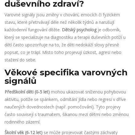
duševního zdraví?
Varovné signály jsou změny v chování, emocích či fyzickém
stavu, které přetrvávají déle než několik týdnů a narušují
každodenní fungování dítěte.
Dětský psycholog
je odborník,
který se specializuje na diagnostiku a terapii duševních potíží u
dětí
často upozorňuje na to, že děti nedokáží slovy přesně
popsat, co je trápí. Místo toho projevují úzkost, agresi nebo
stažení do sebe.
Věkové specifika varovných
signálů
Předškolní děti (0‑5 let)
mohou ukazovat sníženou pohybovou
aktivitu, potíže se spánkem, odmítání jídla nebo regresi v dříve
naučených dovednostech (např. pomočování). Tyto projevy
často souvisejí s traumatem, šikanou mezi dětmi nebo změnou
rodinného zázemí.
Školní věk (6‑12 let)
se může projevovat častými záchvaty