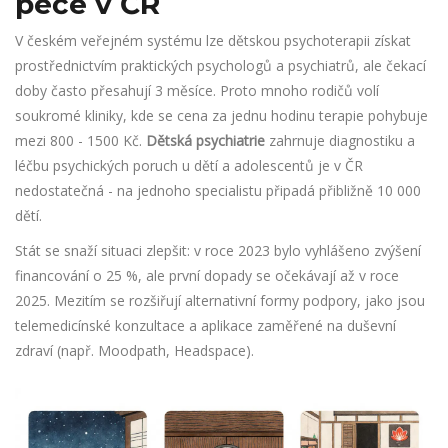
péče v ČR
V českém veřejném systému lze dětskou psychoterapii získat
prostřednictvím praktických psychologů a psychiatrů, ale čekací
doby často přesahují 3 měsíce. Proto mnoho rodičů volí
soukromé kliniky, kde se cena za jednu hodinu terapie pohybuje
mezi 800 - 1500 Kč.
Dětská psychiatrie
zahrnuje diagnostiku a
léčbu psychických poruch u dětí a adolescentů
je v ČR
nedostatečná - na jednoho specialistu připadá přibližně 10 000
dětí.
Stát se snaží situaci zlepšit: v roce 2023 bylo vyhlášeno zvýšení
financování o 25 %, ale první dopady se očekávají až v roce
2025. Mezitím se rozšiřují alternativní formy podpory, jako jsou
telemedicínské konzultace a aplikace zaměřené na duševní
zdraví (např. Moodpath, Headspace).