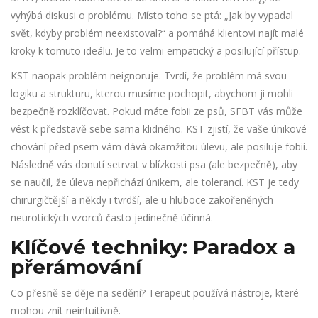
vyhýbá diskusi o problému. Místo toho se ptá: „Jak by vypadal
svět, kdyby problém neexistoval?“ a pomáhá klientovi najít malé
kroky k tomuto ideálu. Je to velmi empatický a posilující přístup.
KST naopak problém neignoruje. Tvrdí, že problém má svou
logiku a strukturu, kterou musíme pochopit, abychom ji mohli
bezpečně rozklíčovat. Pokud máte fobii ze psů, SFBT vás může
vést k představě sebe sama klidného. KST zjistí, že vaše únikové
chování před psem vám dává okamžitou úlevu, ale posiluje fobii.
Následně vás donutí setrvat v blízkosti psa (ale bezpečně), aby
se naučil, že úleva nepřichází únikem, ale tolerancí. KST je tedy
chirurgičtější a někdy i tvrdší, ale u hluboce zakořeněných
neurotických vzorců často jedinečně účinná.
Klíčové techniky: Paradox a
přerámování
Co přesně se děje na sedění? Terapeut používá nástroje, které
mohou znít neintuitivně.