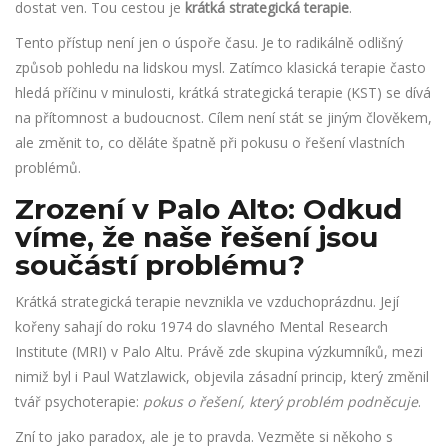
dostat ven. Tou cestou je
krátká strategická terapie
.
Tento přístup není jen o úspoře času. Je to radikálně odlišný
způsob pohledu na lidskou mysl. Zatímco klasická terapie často
hledá příčinu v minulosti, krátká strategická terapie (KST) se dívá
na přítomnost a budoucnost. Cílem není stát se jiným člověkem,
ale změnit to, co děláte špatně při pokusu o řešení vlastních
problémů.
Zrození v Palo Alto: Odkud
víme, že naše řešení jsou
součástí problému?
Krátká strategická terapie nevznikla ve vzduchoprázdnu. Její
kořeny sahají do roku 1974 do slavného
Mental Research
Institute (MRI)
v
Palo Altu
. Právě zde skupina výzkumníků, mezi
nimiž byl i Paul Watzlawick, objevila zásadní princip, který změnil
tvář psychoterapie:
pokus o řešení, který problém podněcuje
.
Zní to jako paradox, ale je to pravda. Vezměte si někoho s