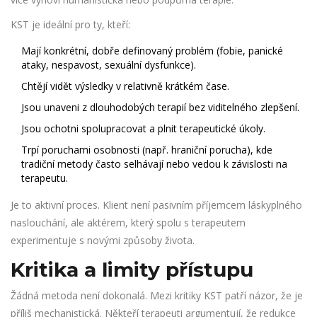
KST je ideální pro ty, kteří:
Mají konkrétní, dobře definovaný problém (fobie, panické
ataky, nespavost, sexuální dysfunkce).
Chtějí vidět výsledky v relativně krátkém čase.
Jsou unaveni z dlouhodobých terapií bez viditelného zlepšení.
Jsou ochotni spolupracovat a plnit terapeutické úkoly.
Trpí poruchami osobnosti (např. hraniční porucha), kde
tradiční metody často selhávají nebo vedou k závislosti na
terapeutu.
Je to aktivní proces. Klient není pasivním příjemcem láskyplného
naslouchání, ale aktérem, který spolu s terapeutem
experimentuje s novými způsoby života.
Kritika a limity přístupu
Žádná metoda není dokonalá. Mezi kritiky KST patří názor, že je
příliš mechanistická. Někteří terapeuti argumentují, že redukce