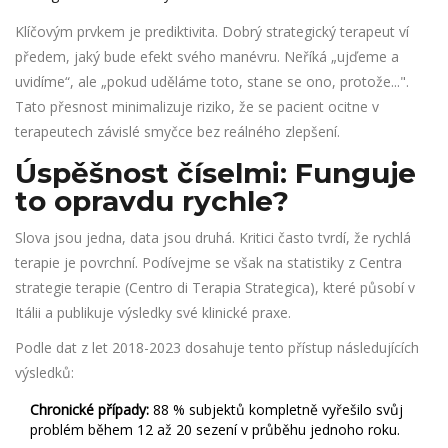
Klíčovým prvkem je prediktivita. Dobrý strategický terapeut ví
předem, jaký bude efekt svého manévru. Neříká „ujďeme a
uvidíme“, ale „pokud uděláme toto, stane se ono, protože...".
Tato přesnost minimalizuje riziko, že se pacient ocitne v
terapeutech závislé smyčce bez reálného zlepšení.
Úspěšnost číselmi: Funguje
to opravdu rychle?
Slova jsou jedna, data jsou druhá. Kritici často tvrdí, že rychlá
terapie je povrchní. Podívejme se však na statistiky z Centra
strategie terapie (Centro di Terapia Strategica), které působí v
Itálii a publikuje výsledky své klinické praxe.
Podle dat z let 2018-2023 dosahuje tento přístup následujících
výsledků:
Chronické případy:
88 % subjektů kompletně vyřešilo svůj
problém během 12 až 20 sezení v průběhu jednoho roku.