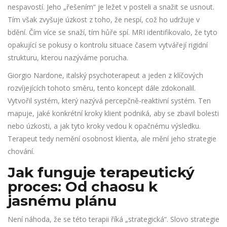
nespavostí. Jeho „řešením“ je ležet v posteli a snažit se usnout.
Tím však zvyšuje úzkost z toho, že nespí, což ho udržuje v
bdění. Čím více se snaží, tím hůře spí. MRI identifikovalo, že tyto
opakující se pokusy o kontrolu situace časem vytvářejí rigidní
strukturu, kterou nazýváme porucha.
Giorgio Nardone, italský psychoterapeut a jeden z klíčových
rozvíjejících tohoto směru, tento koncept dále zdokonalil.
Vytvořil systém, který nazývá percepčně-reaktivní systém. Ten
mapuje, jaké konkrétní kroky klient podniká, aby se zbavil bolesti
nebo úzkosti, a jak tyto kroky vedou k opačnému výsledku.
Terapeut tedy nemění osobnost klienta, ale mění jeho strategie
chování.
Jak funguje terapeutický
proces: Od chaosu k
jasnému plánu
Není náhoda, že se této terapii říká „strategická“. Slovo strategie