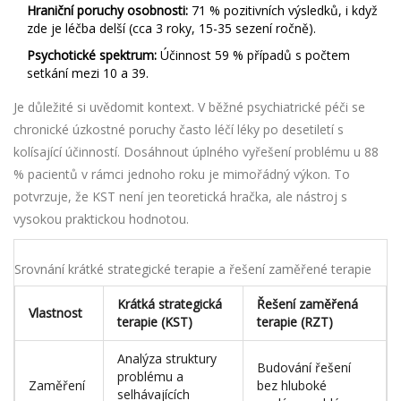
Hraniční poruchy osobnosti:
71 % pozitivních výsledků, i když
zde je léčba delší (cca 3 roky, 15-35 sezení ročně).
Psychotické spektrum:
Účinnost 59 % případů s počtem
setkání mezi 10 a 39.
Je důležité si uvědomit kontext. V běžné psychiatrické péči se
chronické úzkostné poruchy často léčí léky po desetiletí s
kolísající účinností. Dosáhnout úplného vyřešení problému u 88
% pacientů v rámci jednoho roku je mimořádný výkon. To
potvrzuje, že KST není jen teoretická hračka, ale nástroj s
vysokou praktickou hodnotou.
Srovnání krátké strategické terapie a řešení zaměřené terapie
Krátká strategická
Řešení zaměřená
Vlastnost
terapie (KST)
terapie (RZT)
Analýza struktury
Budování řešení
problému a
Zaměření
bez hluboké
selhávajících