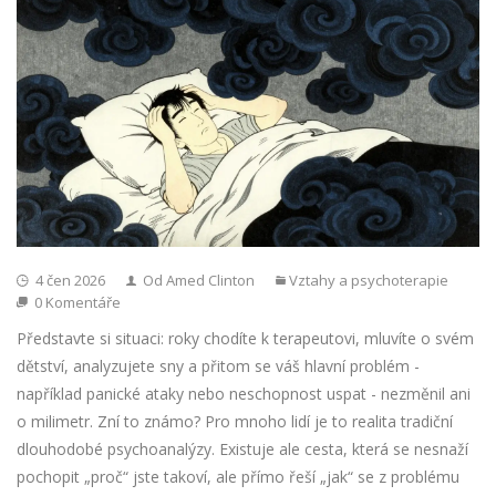
4 čen 2026
Od Amed Clinton
Vztahy a psychoterapie
0 Komentáře
Představte si situaci: roky chodíte k terapeutovi, mluvíte o svém
dětství, analyzujete sny a přitom se váš hlavní problém -
například panické ataky nebo neschopnost uspat - nezměnil ani
o milimetr. Zní to známo? Pro mnoho lidí je to realita tradiční
dlouhodobé psychoanalýzy. Existuje ale cesta, která se nesnaží
pochopit „proč“ jste takoví, ale přímo řeší „jak“ se z problému