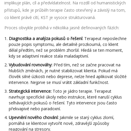
implikuje plán, cíl a předvídatelnost. Na rozdíl od humanistických
přístupů, kde je průběh terapie často otevřený a závislý na tom,
co klient právě cítí, KST je vysoce strukturovaná.
Proces obvykle probíhá v několika jasně definovaných fázích:
Diagnostika a analýza pokusů o řešení:
Terapeut neposlechne
pouze popis symptomu, ale detailně prozkoumá, co klient
dělal předtím, než se problém zhoršil. Hledá se ten moment,
kdy se adaptivní reakce stala maladaptivní.
Vybudování rovnováhy:
Před tím, než se začne pracovat na
hlubších změnách, je nutné stabilizovat klienta. Pokud má
člověk silné úzkosti nebo deprese, nelze hned aplikovat složité
intervence. Nejprve se musí vrátit základní funkčnost.
Strategická intervence:
Toto je jádro terapie. Terapeut
navrhuje specifické úkoly nebo instrukce, které naruší cyklus
selhávajících pokusů o řešení. Tyto intervence jsou často
překvapivé nebo paradoxní.
Upevnění nového chování:
Jakmile se starý cyklus zlomí,
pomáhá se klientovi vytvořit nové, zdravější způsoby
reagování na stresory.