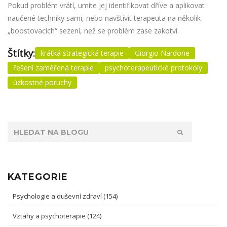
Pokud problém vrátí, umíte jej identifikovat dříve a aplikovat
naučené techniky sami, nebo navštívit terapeuta na několik
„boostovacích“ sezení, než se problém zase zakotví.
Štítky:
krátká strategická terapie
Giorgio Nardone
řešení zaměřená terapie
psychoterapeutické protokoly
úzkostné poruchy
KATEGORIE
Psychologie a duševní zdraví
(154)
Vztahy a psychoterapie
(124)