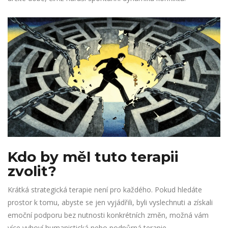
Kdo by měl tuto terapii
zvolit?
Krátká strategická terapie není pro každého. Pokud hledáte
prostor k tomu, abyste se jen vyjádřili, byli vyslechnuti a získali
emoční podporu bez nutnosti konkrétních změn, možná vám
více vyhoví humanistická nebo podpůrná terapie.