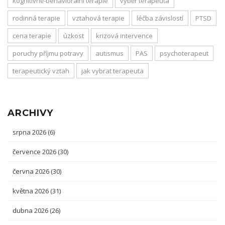
kognitivně-behaviorální terapie
výběr terapeuta
rodinná terapie
vztahová terapie
léčba závislostí
PTSD
cena terapie
úzkost
krizová intervence
poruchy příjmu potravy
autismus
PAS
psychoterapeut
terapeutický vztah
jak vybrat terapeuta
ARCHIVY
srpna 2026
(6)
července 2026
(30)
června 2026
(30)
května 2026
(31)
dubna 2026
(26)