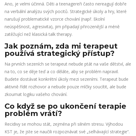
Ano, je velmi účinná. Děti a teenagereři často nereagují dobře
na verbální analýzu svých pocitů. Strategické úkoly a hry, které
narušují problematické vzorce chování (např. školní
neúspěšnost, agresivita), jim připadají přirozenější a méně
zatěžující než klasická talk therapy.
Jak poznám, zda mi terapeut
používá strategický přístup?
Na prvních sezeních se terapeut nebude ptát na vaše dětství, ale
na to, co se děje teď a co děláte, aby se problém napravil.
Budete dostávat konkrétní úkoly mezi sezeními. Terapeut bude
aktivně řídit rozhovor a nebude pouze mlčky soucítit, ale bude
zkoumat logiku vašeho chování.
Co když se po ukončení terapie
problém vrátí?
Recidivy se mohou stát, zejména při silném stresu. Výhodou
KST je, že jste se naučili rozpoznávat své „selhávající strategie“.