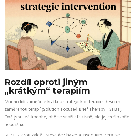
Rozdíl oproti jiným
„krátkým“ terapiím
Mnoho lidí zaměňuje krátkou strategickou terapii s řešením
zaměřenou terapií (Solution-Focused Brief Therapy - SFBT).
Obě jsou krátkodobé, obě se snaží efektivně, ale jejich filozofie
je odlišná.
SFBT, kterou založili Steve de Shazer a Insoo Kim Berg, se