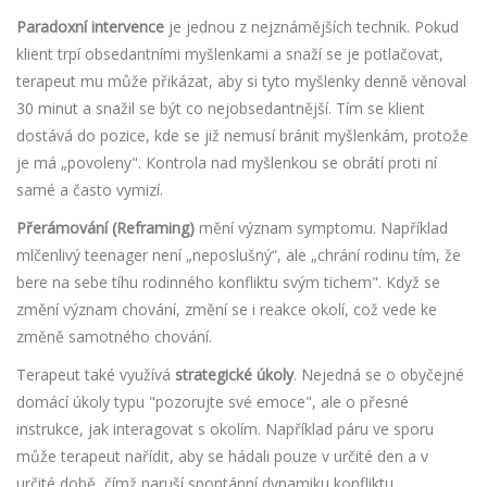
Paradoxní intervence
je jednou z nejznámějších technik. Pokud
klient trpí obsedantními myšlenkami a snaží se je potlačovat,
terapeut mu může přikázat, aby si tyto myšlenky denně věnoval
30 minut a snažil se být co nejobsedantnější. Tím se klient
dostává do pozice, kde se již nemusí bránit myšlenkám, protože
je má „povoleny". Kontrola nad myšlenkou se obrátí proti ní
samé a často vymizí.
Přerámování (Reframing)
mění význam symptomu. Například
mlčenlivý teenager není „neposlušný“, ale „chrání rodinu tím, že
bere na sebe tíhu rodinného konfliktu svým tichem". Když se
změní význam chování, změní se i reakce okolí, což vede ke
změně samotného chování.
Terapeut také využívá
strategické úkoly
. Nejedná se o obyčejné
domácí úkoly typu "pozorujte své emoce", ale o přesné
instrukce, jak interagovat s okolím. Například páru ve sporu
může terapeut nařídit, aby se hádali pouze v určité den a v
určité době, čímž naruší spontánní dynamiku konfliktu.