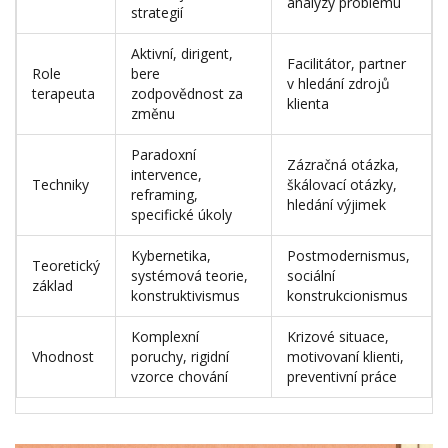
analýzy problému
strategií
Aktivní, dirigent,
Facilitátor, partner
Role
bere
v hledání zdrojů
terapeuta
zodpovědnost za
klienta
změnu
Paradoxní
Zázračná otázka,
intervence,
Techniky
škálovací otázky,
reframing,
hledání výjimek
specifické úkoly
Kybernetika,
Postmodernismus,
Teoretický
systémová teorie,
sociální
základ
konstruktivismus
konstrukcionismus
Komplexní
Krizové situace,
Vhodnost
poruchy, rigidní
motivovaní klienti,
vzorce chování
preventivní práce