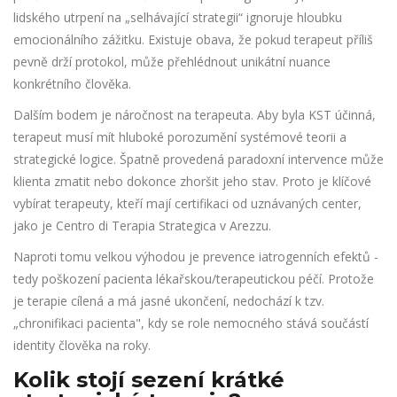
lidského utrpení na „selhávající strategii“ ignoruje hloubku
emocionálního zážitku. Existuje obava, že pokud terapeut příliš
pevně drží protokol, může přehlédnout unikátní nuance
konkrétního člověka.
Dalším bodem je náročnost na terapeuta. Aby byla KST účinná,
terapeut musí mít hluboké porozumění systémové teorii a
strategické logice. Špatně provedená paradoxní intervence může
klienta zmatit nebo dokonce zhoršit jeho stav. Proto je klíčové
vybírat terapeuty, kteří mají certifikaci od uznávaných center,
jako je Centro di Terapia Strategica v Arezzu.
Naproti tomu velkou výhodou je prevence iatrogenních efektů -
tedy poškození pacienta lékařskou/terapeutickou péčí. Protože
je terapie cílená a má jasné ukončení, nedochází k tzv.
„chronifikaci pacienta", kdy se role nemocného stává součástí
identity člověka na roky.
Kolik stojí sezení krátké