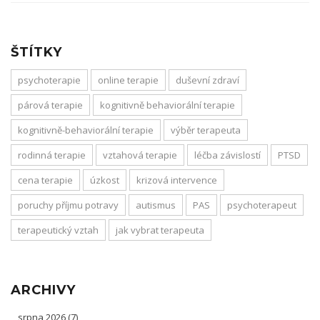
ŠTÍTKY
psychoterapie
online terapie
duševní zdraví
párová terapie
kognitivně behaviorální terapie
kognitivně-behaviorální terapie
výběr terapeuta
rodinná terapie
vztahová terapie
léčba závislostí
PTSD
cena terapie
úzkost
krizová intervence
poruchy příjmu potravy
autismus
PAS
psychoterapeut
terapeutický vztah
jak vybrat terapeuta
ARCHIVY
srpna 2026
(7)