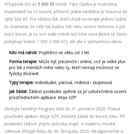
Příspěvek činí až
5 000 Kč
ročně. Tato částka je rozložena
maximálně na 10 sezení, přičemž jedna návštěva je hrazena do
výše 500 Kč. Pro většinu lidí, kteří chodí na terapii jednou týdně,
to znamená, že celý rok budou mít cenu sezení sniženou o půl
tisíce korun. Je to sice stále méně než tržní cena (která se často
pohybuje kolem 1 500-2 500 Kč), ale jde o významnou úlevu.
Kdo má nárok:
Pojištěnci ve věku od 7 let.
Forma terapie:
Může být prezenční i online, což je velké plus
pro lidi z menších měst nebo ty, kteří nemají možnost se
fyzicky dostavit.
Typy terapie:
Individuální, párová, rodinná i skupinová.
Jak žádat:
Žádost podáváte zpětně za již uskutečněná sezení
prostřednictvím aplikace
Moje VZP
.
Sledujte termíny! Program běží do 31. prosince 2025. Pokud
používáte aplikaci Moje VZP, můžete žádat do konce roku. Při
podávání žádosti jinými způsoby (např. e-mailem) musíte
stihnout dřívější lhůtu do 30. listopadu 2025. Nezapomeňte si