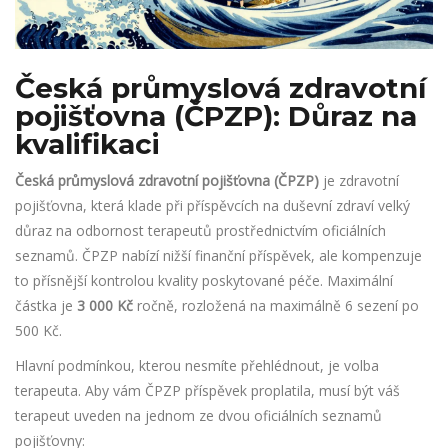
Česká průmyslová zdravotní
pojišťovna (ČPZP): Důraz na
kvalifikaci
Česká průmyslová zdravotní pojišťovna (ČPZP)
je
zdravotní
pojišťovna, která klade při příspěvcích na duševní zdraví velký
důraz na odbornost terapeutů prostřednictvím oficiálních
seznamů.
ČPZP nabízí nižší finanční příspěvek, ale kompenzuje
to přísnější kontrolou kvality poskytované péče. Maximální
částka je
3 000 Kč
ročně, rozložená na maximálně 6 sezení po
500 Kč.
Hlavní podmínkou, kterou nesmíte přehlédnout, je volba
terapeuta. Aby vám ČPZP příspěvek proplatila, musí být váš
terapeut uveden na jednom ze dvou oficiálních seznamů
pojišťovny: