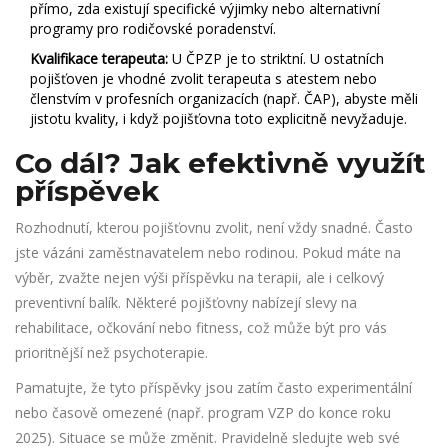
přímo, zda existují specifické výjimky nebo alternativní
programy pro rodičovské poradenství.
Kvalifikace terapeuta:
U ČPZP je to striktní. U ostatních
pojišťoven je vhodné zvolit terapeuta s atestem nebo
členstvím v profesních organizacích (např. ČAP), abyste měli
jistotu kvality, i když pojišťovna toto explicitně nevyžaduje.
Co dál? Jak efektivně využít
příspěvek
Rozhodnutí, kterou pojišťovnu zvolit, není vždy snadné. Často
jste vázáni zaměstnavatelem nebo rodinou. Pokud máte na
výběr, zvažte nejen výši příspěvku na terapii, ale i celkový
preventivní balík. Některé pojišťovny nabízejí slevy na
rehabilitace, očkování nebo fitness, což může být pro vás
prioritnější než psychoterapie.
Pamatujte, že tyto příspěvky jsou zatím často experimentální
nebo časově omezené (např. program VZP do konce roku
2025). Situace se může změnit. Pravidelně sledujte web své