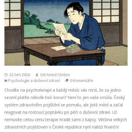
22 čen 2026
Od Amed Clinton
Psychologie a duševní zdraví
0 Komentáře
Chodíte na psychoterapii a každý měsíc vás mrzí, že za jedno
sezení platíte několik tisíc korun? Není to jen vaše smůla. Český
systém zdravotního pojištění se pomalu, ale jistě mění a začal
reagovat na rostoucí poptávku po péči o duševní zdraví. Už
nemusíte celou cenu terapie hradit sami z kapsy. Většina velkých
zdravotních pojišťoven v České republice nyní nabízí finanční