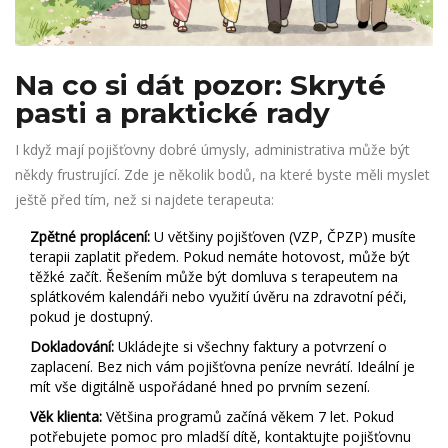
Na co si dát pozor: Skryté
pasti a praktické rady
I když mají pojišťovny dobré úmysly, administrativa může být
někdy frustrující. Zde je několik bodů, na které byste měli myslet
ještě před tím, než si najdete terapeuta:
Zpětné proplácení:
U většiny pojišťoven (VZP, ČPZP) musíte
terapii zaplatit předem. Pokud nemáte hotovost, může být
těžké začít. Řešením může být domluva s terapeutem na
splátkovém kalendáři nebo využití úvěru na zdravotní péči,
pokud je dostupný.
Dokladování:
Ukládejte si všechny faktury a potvrzení o
zaplacení. Bez nich vám pojišťovna peníze nevrátí. Ideální je
mít vše digitálně uspořádané hned po prvním sezení.
Věk klienta:
Většina programů začíná věkem 7 let. Pokud
potřebujete pomoc pro mladší dítě, kontaktujte pojišťovnu