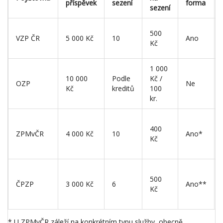
příspěvek
sezení
forma
sezení
500
VZP ČR
5 000 Kč
10
Ano
Kč
1 000
10 000
Podle
Kč /
OZP
Ne
Kč
kreditů
100
kr.
400
ZPMvČR
4 000 Kč
10
Ano*
Kč
500
ČPZP
3 000 Kč
6
Ano**
Kč
* U ZPMvČR záleží na konkrétním typu služby, obecně