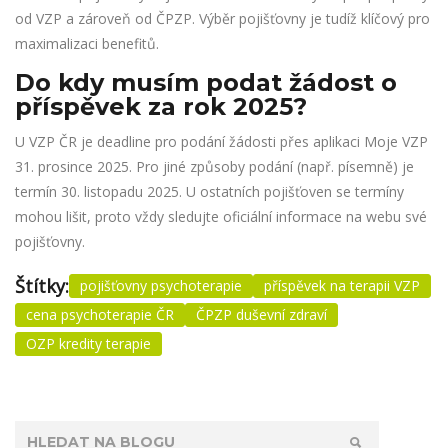
od VZP a zároveň od ČPZP. Výběr pojišťovny je tudíž klíčový pro
maximalizaci benefitů.
Do kdy musím podat žádost o
příspěvek za rok 2025?
U VZP ČR je deadline pro podání žádosti přes aplikaci Moje VZP
31. prosince 2025. Pro jiné způsoby podání (např. písemně) je
termín 30. listopadu 2025. U ostatních pojišťoven se termíny
mohou lišit, proto vždy sledujte oficiální informace na webu své
pojišťovny.
Štítky:
pojišťovny psychoterapie
příspěvek na terapii VZP
cena psychoterapie ČR
ČPZP duševní zdraví
OZP kredity terapie