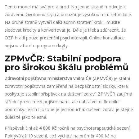
Tento model má svá pro a proti. Na jedné straně motivuje k
zdravému životnímu stylu a umožňuje vysokou míru refundace.
Na druhé straně vytváří další administrativní krok - musíte
sledovat kredity a konvertovat je. Dále je třeba zdůraznit, že
OZP hradí pouze
prezenční psychoterapii
. Online konzultace
nejsou v tomto programu kryty.
ZPMvČR: Stabilní podpora
pro širokou škálu problémů
Zdravotní pojišťovna ministerstva vnitra ČR (ZPMvČR)
je
státní
zdravotní pojišťovna zaměřená na bezpečnostní složky, která
poskytuje stabilní příspěvek na duševní zdraví.
ZPMvČR zaujímá
střední pozici mezi pojišťovnami, ale nabízí velmi flexibilní
podmínky. Jejich filozofie je jednoduchá: duševní zdraví je stejně
důležité jako tělesné.
Příspěvek činí až
4 000 Kč
ročně na psychoterapeutická sezení.
Pokrývá až 10 sezení, což vychází na průměr 400 Kč na