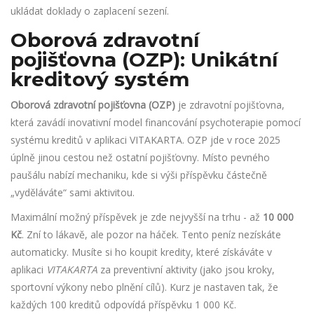
ukládat doklady o zaplacení sezení.
Oborová zdravotní
pojišťovna (OZP): Unikátní
kreditový systém
Oborová zdravotní pojišťovna (OZP)
je
zdravotní pojišťovna,
která zavádí inovativní model financování psychoterapie pomocí
systému kreditů v aplikaci VITAKARTA.
OZP jde v roce 2025
úplně jinou cestou než ostatní pojišťovny. Místo pevného
paušálu nabízí mechaniku, kde si výši příspěvku částečně
„vyděláváte“ sami aktivitou.
Maximální možný příspěvek je zde nejvyšší na trhu - až
10 000
Kč
. Zní to lákavě, ale pozor na háček. Tento peníz nezískáte
automaticky. Musíte si ho koupit kredity, které získáváte v
aplikaci
VITAKARTA
za preventivní aktivity (jako jsou kroky,
sportovní výkony nebo plnění cílů). Kurz je nastaven tak, že
každých 100 kreditů odpovídá příspěvku 1 000 Kč.