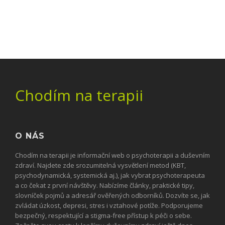
Chodím na terapii
O NÁS
Chodím na terapii je informační web o psychoterapii a duševním
zdraví. Najdete zde srozumitelná vysvětlení metod (KBT,
psychodynamická, systemická aj.), jak vybrat psychoterapeuta
a co čekat z první návštěvy. Nabízíme články, praktické tipy,
slovníček pojmů a adresář ověřených odborníků. Dozvíte se, jak
zvládat úzkost, depresi, stres i vztahové potíže. Podporujeme
bezpečný, respektující a stigma-free přístup k péči o sebe.