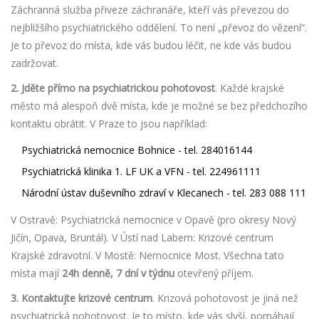
Záchranná služba přiveze záchranáře, kteří vás převezou do
nejbližšího psychiatrického oddělení. To není „převoz do vězení“.
Je to převoz do místa, kde vás budou léčit, ne kde vás budou
zadržovat.
2. Jděte přímo na psychiatrickou pohotovost
. Každé krajské
město má alespoň dvě místa, kde je možné se bez předchozího
kontaktu obrátit. V Praze to jsou například:
Psychiatrická nemocnice Bohnice - tel. 284016144
Psychiatrická klinika 1. LF UK a VFN - tel. 224961111
Národní ústav duševního zdraví v Klecanech - tel. 283 088 111
V Ostravě: Psychiatrická nemocnice v Opavě (pro okresy Nový
Jičín, Opava, Bruntál). V Ústí nad Labem: Krizové centrum
Krajské zdravotní. V Mostě: Nemocnice Most. Všechna tato
místa mají
24h denně, 7 dní v týdnu
otevřený příjem.
3. Kontaktujte krizové centrum
. Krizová pohotovost je jiná než
psychiatrická pohotovost. Je to místo, kde vás slyší, pomáhají