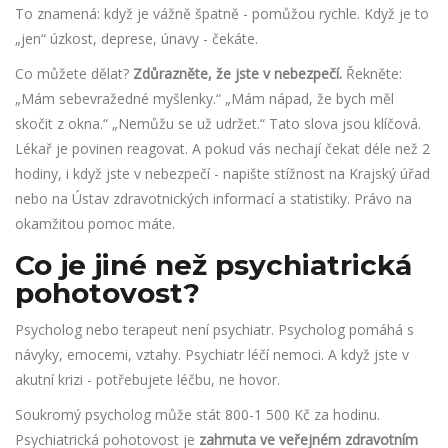
To znamená: když je vážně špatně - pomůžou rychle. Když je to
„jen“ úzkost, deprese, únavy - čekáte.
Co můžete dělat?
Zdůrazněte, že jste v nebezpečí.
Řekněte:
„Mám sebevražedné myšlenky.“ „Mám nápad, že bych měl
skočit z okna.“ „Nemůžu se už udržet.“ Tato slova jsou klíčová.
Lékař je povinen reagovat. A pokud vás nechají čekat déle než 2
hodiny, i když jste v nebezpečí - napište stížnost na Krajský úřad
nebo na Ústav zdravotnických informací a statistiky. Právo na
okamžitou pomoc máte.
Co je jiné než psychiatrická
pohotovost?
Psycholog nebo terapeut není psychiatr. Psycholog pomáhá s
návyky, emocemi, vztahy. Psychiatr léčí nemoci. A když jste v
akutní krizi - potřebujete léčbu, ne hovor.
Soukromý psycholog může stát 800-1 500 Kč za hodinu.
Psychiatrická pohotovost je
zahrnuta ve veřejném zdravotním