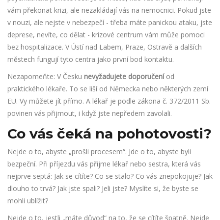
vám překonat krizi, ale nezakládají vás na nemocnici. Pokud jste
v nouzi, ale nejste v nebezpečí - třeba máte panickou ataku, jste
deprese, nevíte, co dělat - krizové centrum vám může pomoci
bez hospitalizace. V Ústí nad Labem, Praze, Ostravě a dalších
městech fungují tyto centra jako první bod kontaktu.
Nezapomeňte: V Česku
nevyžadujete doporučení
od
praktického lékaře. To se liší od Německa nebo některých zemí
EU. Vy můžete jít přímo. A lékař je podle zákona č. 372/2011 Sb.
povinen vás přijmout, i když jste nepředem zavolali.
Co vás čeká na pohotovosti?
Nejde o to, abyste „prošli procesem“. Jde o to, abyste byli
bezpeční. Při příjezdu vás přijme lékař nebo sestra, která vás
nejprve septá: Jak se cítíte? Co se stalo? Co vás znepokojuje? Jak
dlouho to trvá? Jak jste spali? Jeli jste? Myslíte si, že byste se
mohli ublížit?
Nejde o to, jestli „máte důvod“ na to, že se cítíte špatně. Nejde