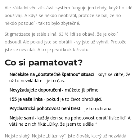
Ale základní věc zůstává: systém funguje jen tehdy, když ho lidé
používají. A když se někdo neobrátil, protože se bál, že ho
někdo posoudí - tak to bylo zbytečné.
Stigmatizace je stále silná. 63 % lidí se obává, že je okolí
odsoudí. Ale pokud jste se obrátili - vy jste už vyhrál. Protože
jste se nevzdali. A to je první krok k životu.
Co si pamatovat?
Nečekáte na „dostatečně špatnou“ situaci
- když se cítíte, že
už to nezvládáte - je to čas.
Nevyžadujete doporučení
- můžete jít přímo.
155 je vaše linka
- pokud je to život ohrožující.
Psychiatrická pohotovost není trest
- je to ochrana.
Nejste sami
- každý den se na pohotovost obrátí tisíce lidí. A
většina z nich říká: „Díky, že jsem to udělal.“
Nejste slabý. Nejste „bláznivý“. Jste člověk, který už nezvládá