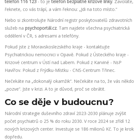
telefon 116 123
- to je
telefon bezplatné krizové linky
. Zavoláte,
řeknete, co vás trápí, a vám řeknou: „Jdi na toto místo.“
Nebo si zkontrolujte Národní registr poskytovatelů zdravotních
služeb na
psychoportál.cz
. Tam najdete všechna psychiatrická
oddělení v ČR, s adresami a telefóny.
Pokud jste z Moravskoslezského kraje - kontaktujte
Psychiatrickou nemocnici v Opavě. Pokud z Ústeckého kraje -
Krizové centrum v Ústí nad Labem. Pokud z Karviné - NsP
Havířov. Pokud z Frýdku-Místku - CNS-Centrum Třinec.
Nečekáte na „dokonalý okamžik“. Nečekáte na to, že vás někdo
„pozve“. Jste v krizi. A to je důvod, proč se obrátit.
Co se děje v budoucnu?
Národní strategie duševního zdraví 2023-2030 plánuje zvýšit
počet psychiatrů o 25 % do roku 2030. V roce 2024 se zřídí 12
nových krizových center. Investuje se 186 milionů Kč. To je krok
dopředu.