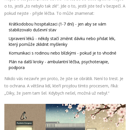
o to, jestli „to nebylo tak zlé“. Jde o to, jestli jste teď v bezpečí. A
pokud nejste - přijde léčba. To může znamenat:
Krátkodobou hospitalizaci (1-7 dní) - jen aby se vám
stabilizovalo duševní stav
Upravení léků - někdy stačí změnit dávku nebo přidat lék,
který pomůže zklidnit myšlenky
Komunikaci s rodinou nebo blízkými - pokud je to vhodné
Plán na další kroky - ambulantní léčba, psychoterapie,
podpora
Nikdo vás nezavře jen proto, že jste se obrátili. Není to trest. Je
to ochrana. A většina lidí, kteří projdou tímto procesem, říká:
„Díky, že jsem tam šel. Kdybych nešel, možná už nebyl.“