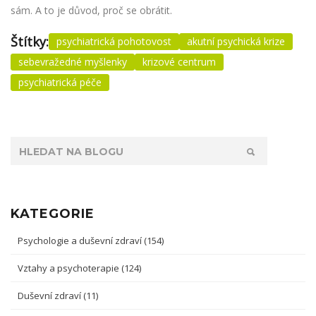
sám. A to je důvod, proč se obrátit.
Štítky:
psychiatrická pohotovost
akutní psychická krize
sebevražedné myšlenky
krizové centrum
psychiatrická péče
KATEGORIE
Psychologie a duševní zdraví
(154)
Vztahy a psychoterapie
(124)
Duševní zdraví
(11)