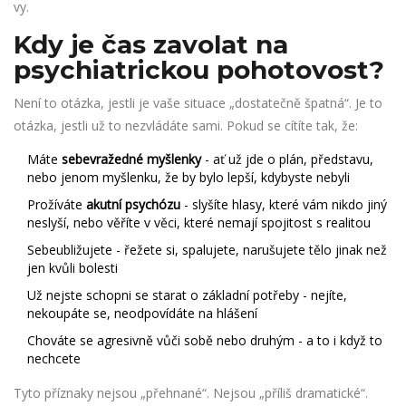
vy.
Kdy je čas zavolat na
psychiatrickou pohotovost?
Není to otázka, jestli je vaše situace „dostatečně špatná“. Je to
otázka, jestli už to nezvládáte sami. Pokud se cítíte tak, že:
Máte
sebevražedné myšlenky
- ať už jde o plán, představu,
nebo jenom myšlenku, že by bylo lepší, kdybyste nebyli
Prožíváte
akutní psychózu
- slyšíte hlasy, které vám nikdo jiný
neslyší, nebo věříte v věci, které nemají spojitost s realitou
Sebeubližujete - řežete si, spalujete, narušujete tělo jinak než
jen kvůli bolesti
Už nejste schopni se starat o základní potřeby - nejíte,
nekoupáte se, neodpovídáte na hlášení
Chováte se agresivně vůči sobě nebo druhým - a to i když to
nechcete
Tyto příznaky nejsou „přehnané“. Nejsou „příliš dramatické“.