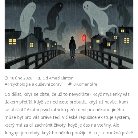
18 úno 2026
Od Amed Clinton
Psychologie a duševní zdraví
0 Komentáře
Co dělat, když se cítíte, že už to nevydržíte? Když myšlenky vás
tlakem přetíží, když se nechcete probudit, když už nevíte, kam
se obrátit? Akutní psychiatrická péče není pro někoho jiného -
může být pro vás právě teď. V České republice existuje systém,
který má za cíl zachránit životy, když je čas na vteřiny. Ale
funguje jen tehdy, když ho někdo použije. A to jste možná právě