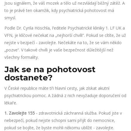
Jsou signálem, že váš mozek a tělo už nezvládají běžný zátěž. A
to je právě ten okamžik, kdy psychiatrická pohotovost má
smysl.
Podle Dr. Cyrila Höschla, ředitele Psychiatrické kliniky 1. LF UK a
VFN, je klíčové nečekat na „nejhorší chvíli“. Pokud se cítíte, že už
nejste v bezpečí - zavolejte. Nečekáte na to, že se vám někdo
„pozve“. V takové chvíli je vaše bezpečnost důležitější než
všechny formality.
Jak se na pohotovost
dostanete?
V České republice máte tři hlavní cesty, jak získat akutní
psychiatrickou pomoc. A žádná z nich nevyžaduje doporučení od
lékaře.
1. Zavolejte 155
- zdravotnická záchranná služba. Pokud jste v
nebezpečí, pokud nejste schopni sami přijít do nemocnice,
pokud se bojíte, že byste mohli někomu ublížit - zavolejte.