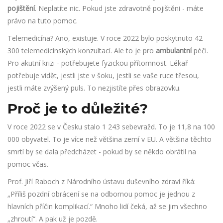
pojištění
. Neplatíte nic. Pokud jste zdravotně pojištěni - máte
právo na tuto pomoc.
Telemedicína? Ano, existuje. V roce 2022 bylo poskytnuto 42
300 telemedicínských konzultací. Ale to je pro
ambulantní
péči.
Pro akutní krizi - potřebujete fyzickou přítomnost. Lékař
potřebuje vidět, jestli jste v šoku, jestli se vaše ruce třesou,
jestli máte zvýšený puls. To nezjistíte přes obrazovku.
Proč je to důležité?
V roce 2022 se v Česku stalo 1 243 sebevražd. To je 11,8 na 100
000 obyvatel. To je více než většina zemí v EU. A většina těchto
smrtí by se dala předcházet - pokud by se někdo obrátil na
pomoc včas.
Prof. Jiří Raboch z Národního ústavu duševního zdraví říká:
„Příliš pozdní obrácení se na odbornou pomoc je jednou z
hlavních příčin komplikací.“ Mnoho lidí čeká, až se jim všechno
„zhroutí“. A pak už je pozdě.