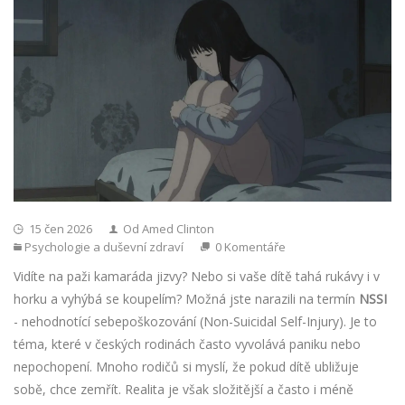
15 čen 2026
Od Amed Clinton
Psychologie a duševní zdraví
0 Komentáře
Vidíte na paži kamaráda jizvy? Nebo si vaše dítě tahá rukávy i v
horku a vyhýbá se koupelím? Možná jste narazili na termín
NSSI
-
nehodnotící sebepoškozování (Non-Suicidal Self-Injury)
. Je to
téma, které v českých rodinách často vyvolává paniku nebo
nepochopení. Mnoho rodičů si myslí, že pokud dítě ubližuje
sobě, chce zemřít. Realita je však složitější a často i méně