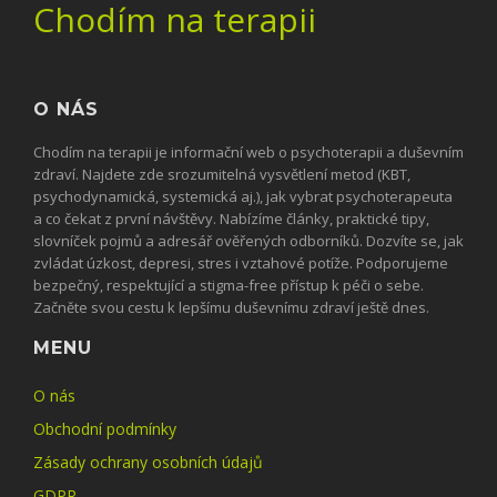
Chodím na terapii
O NÁS
Chodím na terapii je informační web o psychoterapii a duševním
zdraví. Najdete zde srozumitelná vysvětlení metod (KBT,
psychodynamická, systemická aj.), jak vybrat psychoterapeuta
a co čekat z první návštěvy. Nabízíme články, praktické tipy,
slovníček pojmů a adresář ověřených odborníků. Dozvíte se, jak
zvládat úzkost, depresi, stres i vztahové potíže. Podporujeme
bezpečný, respektující a stigma-free přístup k péči o sebe.
Začněte svou cestu k lepšímu duševnímu zdraví ještě dnes.
MENU
O nás
Obchodní podmínky
Zásady ochrany osobních údajů
GDPR