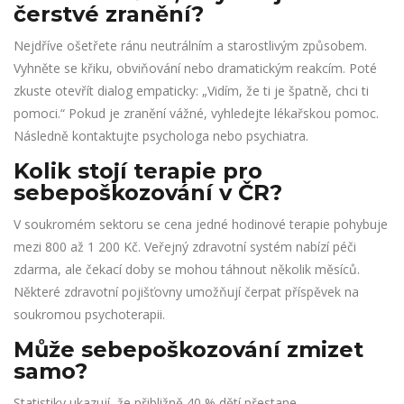
čerstvé zranění?
Nejdříve ošetřete ránu neutrálním a starostlivým způsobem.
Vyhněte se křiku, obviňování nebo dramatickým reakcím. Poté
zkuste otevřít dialog empaticky: „Vidím, že ti je špatně, chci ti
pomoci.“ Pokud je zranění vážné, vyhledejte lékařskou pomoc.
Následně kontaktujte psychologa nebo psychiatra.
Kolik stojí terapie pro
sebepoškozování v ČR?
V soukromém sektoru se cena jedné hodinové terapie pohybuje
mezi 800 až 1 200 Kč. Veřejný zdravotní systém nabízí péči
zdarma, ale čekací doby se mohou táhnout několik měsíců.
Některé zdravotní pojišťovny umožňují čerpat příspěvek na
soukromou psychoterapii.
Může sebepoškozování zmizet
samo?
Statistiky ukazují, že přibližně 40 % dětí přestane