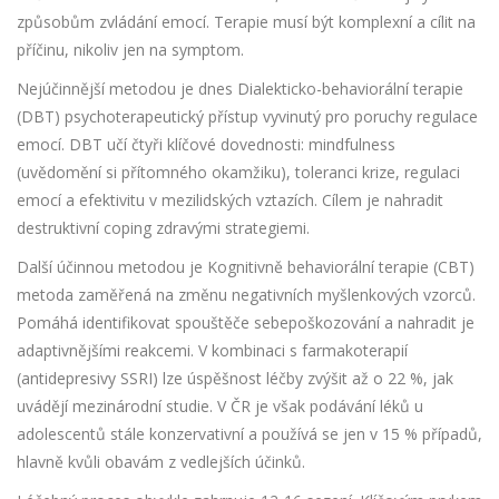
způsobům zvládání emocí. Terapie musí být komplexní a cílit na
příčinu, nikoliv jen na symptom.
Nejúčinnější metodou je dnes
Dialekticko-behaviorální terapie
(DBT)
psychoterapeutický přístup vyvinutý pro poruchy regulace
emocí
.
DBT učí čtyři klíčové dovednosti: mindfulness
(uvědomění si přítomného okamžiku), toleranci krize, regulaci
emocí a efektivitu v mezilidských vztazích. Cílem je nahradit
destruktivní coping zdravými strategiemi.
Další účinnou metodou je
Kognitivně behaviorální terapie (CBT)
metoda zaměřená na změnu negativních myšlenkových vzorců
.
Pomáhá identifikovat spouštěče sebepoškozování a nahradit je
adaptivnějšími reakcemi. V kombinaci s farmakoterapií
(antidepresivy SSRI) lze úspěšnost léčby zvýšit až o 22 %, jak
uvádějí mezinárodní studie. V ČR je však podávání léků u
adolescentů stále konzervativní a používá se jen v 15 % případů,
hlavně kvůli obavám z vedlejších účinků.