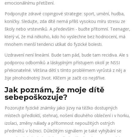
emocionálnímu přetížení.
Podporujte zdravé copingové strategie: sport, umění, hudba,
koníčky. Sledujte, zda dítě nemá příliš vysokou míru stresu ze
školy nebo vrstevníků. A především - buďte přítomní. Teenager,
který ví, že má někoho, kdo ho vyslechne bez hodnocení, má
mnohem menší tendenci utíkat do fyzické bolesti.
Uzdravení není lineární. Bude tam pád, bude tam recidiva. Ale s
podporou odborníků a láskyplným přístupem okolí je NSSI
překonatelné. Většina dětí s tímto problémem vyrůstá z něj a
žije plnohodnotný život. Klíčem je začít co nejdříve.
Jak poznám, že moje dítě
sebepoškozuje?
Pozorujte fyzické známky jako jizvy na těžko dostupných
místech (předloktí, stehna), nošení dlouhého oblečení i v horku,
izolaci, změny nálady a přítomnost nepoužitých ostrých
předmětů v ložnici. Důležitým signálem je také vyhýbání se