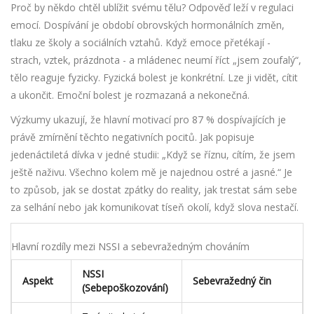
Proč by někdo chtěl ublížit svému tělu? Odpověď leží v regulaci
emocí. Dospívání je období obrovských hormonálních změn,
tlaku ze školy a sociálních vztahů. Když emoce přetékají -
strach, vztek, prázdnota - a mládenec neumí říct „jsem zoufalý“,
tělo reaguje fyzicky. Fyzická bolest je konkrétní. Lze ji vidět, cítit
a ukončit. Emoční bolest je rozmazaná a nekonečná.
Výzkumy ukazují, že hlavní motivací pro 87 % dospívajících je
právě zmírnění těchto negativních pocitů. Jak popisuje
jedenáctiletá dívka v jedné studii: „Když se říznu, cítím, že jsem
ještě naživu. Všechno kolem mě je najednou ostré a jasné.“ Je
to způsob, jak se dostat zpátky do reality, jak trestat sám sebe
za selhání nebo jak komunikovat tíseň okolí, když slova nestačí.
Hlavní rozdíly mezi NSSI a sebevražedným chováním
NSSI
Aspekt
Sebevražedný čin
(Sebepoškozování)