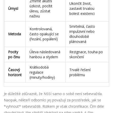
Zmírnit akutní
Ukončit život,
úzkost, pocítit
Úmysl
zastavit trvalou
úlevu, zůstat
bolest existenci
naživu
Smrtelná, často
Kontrolovaná,
impulzivní nebo
Metoda
často opakující se
dlouhodobě
(řezání, popálení)
plánovaná
Pocity
Úleva následovaná
Rezignace, touha po
po činu
hanbou a stydem
skončení
Krátkodobá
Časový
Trvalé řešení
regulace
horizont
problému
(minuty/hodiny)
Je důležité zdůraznit, že NSSI samo o sobě není sebevražda.
Naopak, někteří odborníci jej považují za prostředek, jak se
*vyhnout* sebevraždě. Rizikem je však chronifikace. Čím déle
chování trvá, tím silnější závislost na něm vzniká. A čím