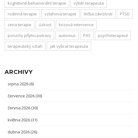
kognitivně-behaviorální terapie
výběr terapeuta
rodinná terapie
vztahová terapie
léčba závislostí
PTSD
cena terapie
úzkost
krizová intervence
poruchy příjmu potravy
autismus
PAS
psychoterapeut
terapeutický vztah
jak vybrat terapeuta
ARCHIVY
srpna 2026
(6)
července 2026
(30)
června 2026
(30)
května 2026
(31)
dubna 2026
(26)