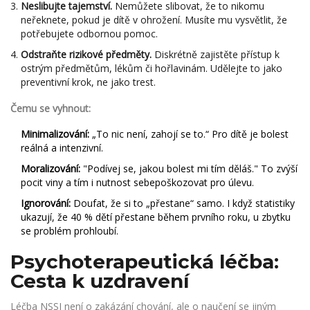
Neslibujte tajemství.
Nemůžete slibovat, že to nikomu
neřeknete, pokud je dítě v ohrožení. Musíte mu vysvětlit, že
potřebujete odbornou pomoc.
Odstraňte rizikové předměty.
Diskrétně zajistěte přístup k
ostrým předmětům, lékům či hořlavinám. Udělejte to jako
preventivní krok, ne jako trest.
Čemu se vyhnout:
Minimalizování:
„To nic není, zahojí se to.“ Pro dítě je bolest
reálná a intenzivní.
Moralizování:
"Podívej se, jakou bolest mi tím děláš." To zvýší
pocit viny a tím i nutnost sebepoškozovat pro úlevu.
Ignorování:
Doufat, že si to „přestane“ samo. I když statistiky
ukazují, že 40 % dětí přestane během prvního roku, u zbytku
se problém prohloubí.
Psychoterapeutická léčba:
Cesta k uzdravení
Léčba NSSI není o zakázání chování, ale o naučení se jiným