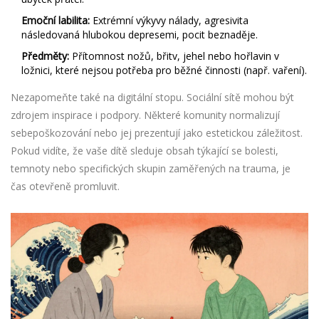
Emoční labilita:
Extrémní výkyvy nálady, agresivita
následovaná hlubokou depresemi, pocit beznaděje.
Předměty:
Přítomnost nožů, břitv, jehel nebo hořlavin v
ložnici, které nejsou potřeba pro běžné činnosti (např. vaření).
Nezapomeňte také na digitální stopu. Sociální sítě mohou být
zdrojem inspirace i podpory. Některé komunity normalizují
sebepoškozování nebo jej prezentují jako estetickou záležitost.
Pokud vidíte, že vaše dítě sleduje obsah týkající se bolesti,
temnoty nebo specifických skupin zaměřených na trauma, je
čas otevřeně promluvit.