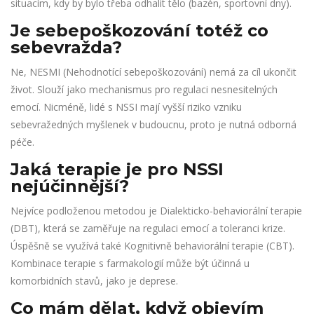
situacím, kdy by bylo třeba odhalit tělo (bazén, sportovní dny).
Je sebepoškozování totéž co
sebevražda?
Ne, NESMI (Nehodnotící sebepoškozování) nemá za cíl ukončit
život. Slouží jako mechanismus pro regulaci nesnesitelných
emocí. Nicméně, lidé s NSSI mají vyšší riziko vzniku
sebevražedných myšlenek v budoucnu, proto je nutná odborná
péče.
Jaká terapie je pro NSSI
nejúčinnější?
Nejvíce podloženou metodou je Dialekticko-behaviorální terapie
(DBT), která se zaměřuje na regulaci emocí a toleranci krize.
Úspěšně se využívá také Kognitivně behaviorální terapie (CBT).
Kombinace terapie s farmakologií může být účinná u
komorbidních stavů, jako je deprese.
Co mám dělat, když objevím