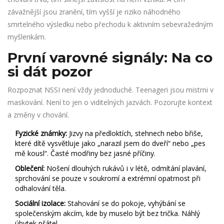
závažnější jsou zranění, tím vyšší je riziko náhodného
smrtelného výsledku nebo přechodu k aktivním sebevražedným
myšlenkám.
První varovné signály: Na co
si dát pozor
Rozpoznat NSSI není vždy jednoduché. Teenageri jsou mistrni v
maskování. Není to jen o viditelných jazvách. Pozorujte kontext
a změny v chování.
Fyzické známky:
Jizvy na předloktích, stehnech nebo břiše,
které dítě vysvětluje jako „narazil jsem do dveří“ nebo „pes
mě kousl“. Časté modřiny bez jasné příčiny.
Oblečení:
Nošení dlouhých rukávů i v létě, odmítání plavání,
sprchování se pouze v soukromí a extrémní opatrnost při
odhalování těla.
Sociální izolace:
Stahování se do pokoje, vyhýbání se
společenským akcím, kde by muselo být bez trička. Náhlý
úbytek přátel.