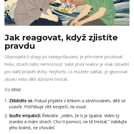
Jak reagovat, když zjistíte
pravdu
Objevujete-li stopy po sebepoškození, je přirozené pociťovat
hněv, strach nebo nemocnost. Vaše první reakce je však zásadní
pro další průběh léčby. Nejhorší, co můžete udělat, je ignorovat
situaci nebo dítě důrazně trestat.
Co dělat:
Zklidněte se.
Pokud přijdete s křikem a obviňováním, dítě se
uzavře. Potřebuje cítit bezpečí, ne soud.
Buďte empatictí.
Řekněte: „Vidím, že ti je špatně. Vidím ty
zranění a mám strach. Chci ti pomoci, ne tě trestat.“ Validujte
jeho bolest, ne chování.