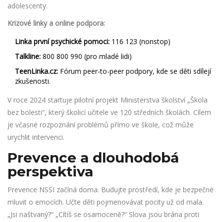
adolescenty.
Krizové linky a online podpora:
Linka první psychické pomoci:
116 123 (nonstop)
Talkline:
800 800 990 (pro mladé lidi)
TeenLinka.cz:
Fórum peer-to-peer podpory, kde se děti sdílejí
zkušenosti.
V roce 2024 startuje pilotní projekt Ministerstva školství „Škola
bez bolesti“, který školicí učitele ve 120 středních školách. Cílem
je včasné rozpoznání problémů přímo ve škole, což může
urychlit intervenci.
Prevence a dlouhodobá
perspektiva
Prevence NSSI začíná doma. Budujte prostředí, kde je bezpečné
mluvit o emocích. Učte děti pojmenovávat pocity už od mala.
„Jsi naštvaný?“ „Cítíš se osamoceně?“ Slova jsou brána proti