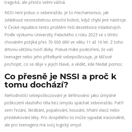
tragická, ale přesto velmi vážná.
NSSI není pokus o sebevraždu. Je to mechanismus, jak
zvládnout nesnesitelnou emoční bolest, když chybí jiné nástroje.
V České republice tento problém řeší desetitisíce mladistvých.
Podle výzkumu Univerzity Palackého z roku 2023 se s tímto
chováním potýká přes 70 000 dětí ve věku 11 až 16 let. Z toho
drtivou většinu tvoří dívky. Pokud máte podezření, že váš
teenager nebo jeho přítelkyně sebepoškozuje, je klíčové
pochopit, co se děje v jejich hlavě, a vědět, kde hledat pomoc.
Co přesně je NSSI a proč k
tomu dochází?
Nehodnotící sebepoškozování
je definováno jako úmyslné
poškození vlastního těla bez úmyslu spáchat sebevraždu.
Patří
sem řezání, škrábání, popalování, kousání, trhání vlasů nebo
předávkování léky. Pro dospělého to může vypadat iracionálně,
ale pro teenagera má svůj logický smysl.