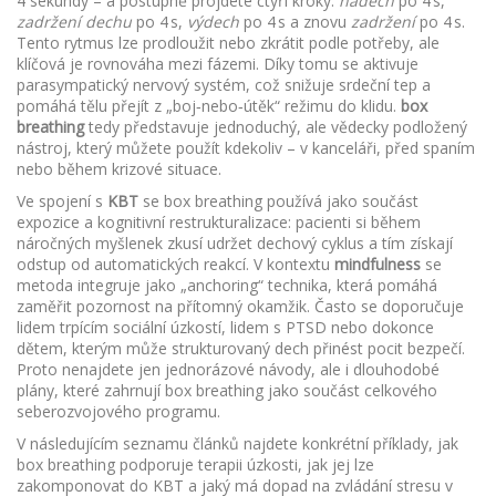
4 sekundy – a postupně projdete čtyři kroky:
nádech
po 4 s,
zadržení dechu
po 4 s,
výdech
po 4 s a znovu
zadržení
po 4 s.
Tento rytmus lze prodloužit nebo zkrátit podle potřeby, ale
klíčová je rovnováha mezi fázemi. Díky tomu se aktivuje
parasympatický nervový systém, což snižuje srdeční tep a
pomáhá tělu přejít z „boj‑nebo‑útěk“ režimu do klidu.
box
breathing
tedy představuje jednoduchý, ale vědecky podložený
nástroj, který můžete použít kdekoliv – v kanceláři, před spaním
nebo během krizové situace.
Ve spojení s
KBT
se box breathing používá jako součást
expozice a kognitivní restrukturalizace: pacienti si během
náročných myšlenek zkusí udržet dechový cyklus a tím získají
odstup od automatických reakcí. V kontextu
mindfulness
se
metoda integruje jako „anchoring“ technika, která pomáhá
zaměřit pozornost na přítomný okamžik. Často se doporučuje
lidem trpícím sociální úzkostí, lidem s PTSD nebo dokonce
dětem, kterým může strukturovaný dech přinést pocit bezpečí.
Proto nenajdete jen jednorázové návody, ale i dlouhodobé
plány, které zahrnují box breathing jako součást celkového
seberozvojového programu.
V následujícím seznamu článků najdete konkrétní příklady, jak
box breathing podporuje terapii úzkosti, jak jej lze
zakomponovat do KBT a jaký má dopad na zvládání stresu v