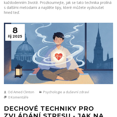
každodenním životě. Prozkoumejte, jak se tato technika prolíná
s dalšími metodami a najděte tipy, které můžete vyzkoušet
hned teď.
8
říj 2025
Od Amed Clinton
Psychologie a duševní zdraví
0 Komentáře
DECHOVÉ TECHNIKY PRO
ZVLÁDÁNÍ STRESU - JAK NA