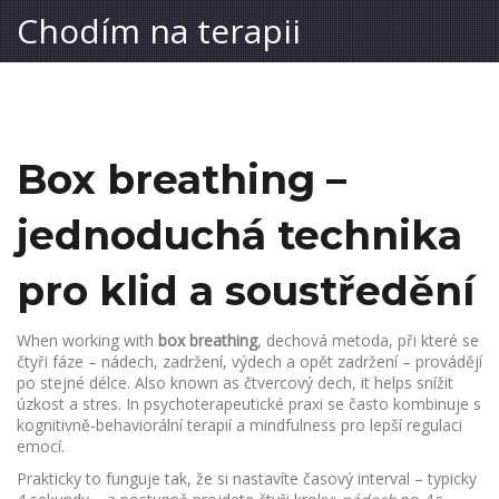
Chodím na terapii
Box breathing –
jednoduchá technika
pro klid a soustředění
When working with
box breathing
,
dechová metoda, při které se
čtyři fáze – nádech, zadržení, výdech a opět zadržení – provádějí
po stejné délce
. Also known as
čtvercový dech
, it helps snížit
úzkost
a
stres
. In psychoterapeutické praxi se často kombinuje s
kognitivně‑behaviorální terapií
a
mindfulness
pro lepší regulaci
emocí.
Prakticky to funguje tak, že si nastavíte časový interval – typicky