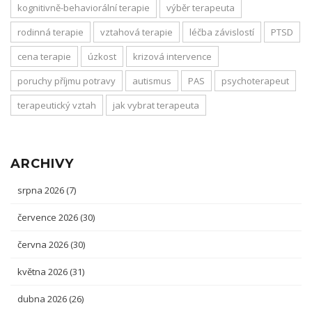
kognitivně-behaviorální terapie
výběr terapeuta
rodinná terapie
vztahová terapie
léčba závislostí
PTSD
cena terapie
úzkost
krizová intervence
poruchy příjmu potravy
autismus
PAS
psychoterapeut
terapeutický vztah
jak vybrat terapeuta
ARCHIVY
srpna 2026
(7)
července 2026
(30)
června 2026
(30)
května 2026
(31)
dubna 2026
(26)