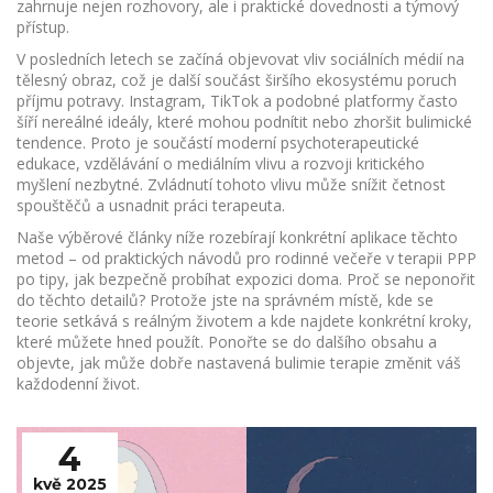
zahrnuje nejen rozhovory, ale i praktické dovednosti a týmový
přístup.
V posledních letech se začíná objevovat vliv sociálních médií na
tělesný obraz, což je další součást širšího ekosystému poruch
příjmu potravy. Instagram, TikTok a podobné platformy často
šíří nereálné ideály, které mohou podnítit nebo zhoršit bulimické
tendence. Proto je součástí moderní
psychoterapeutické
edukace
,
vzdělávání o mediálním vlivu a rozvoji kritického
myšlení
nezbytné. Zvládnutí tohoto vlivu může snížit četnost
spouštěčů a usnadnit práci terapeuta.
Naše výběrové články níže rozebírají konkrétní aplikace těchto
metod – od praktických návodů pro rodinné večeře v terapii PPP
po tipy, jak bezpečně probíhat expozici doma. Proč se neponořit
do těchto detailů? Protože jste na správném místě, kde se
teorie setkává s reálným životem a kde najdete konkrétní kroky,
které můžete hned použít. Ponořte se do dalšího obsahu a
objevte, jak může dobře nastavená bulimie terapie změnit váš
každodenní život.
4
kvě 2025