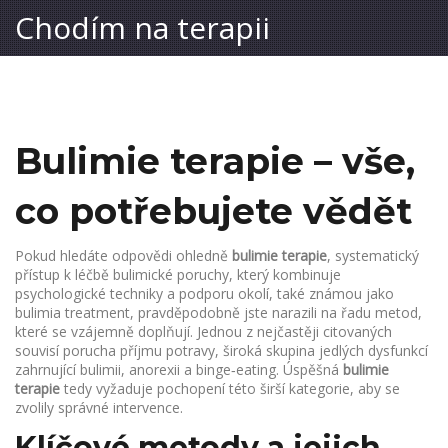
Chodím na terapii
Bulimie terapie – vše,
co potřebujete vědět
Pokud hledáte odpovědi ohledně
bulimie terapie
,
systematický
přístup k léčbě bulimické poruchy, který kombinuje
psychologické techniky a podporu okolí
, také známou jako
bulimia treatment
, pravděpodobně jste narazili na řadu metod,
které se vzájemně doplňují. Jednou z nejčastěji citovaných
souvisí
porucha příjmu potravy
,
široká skupina jedlých dysfunkcí
zahrnující bulimii, anorexii a binge‑eating
. Úspěšná
bulimie
terapie
tedy vyžaduje pochopení této širší kategorie, aby se
zvolily správné intervence.
Klíčové metody a jejich