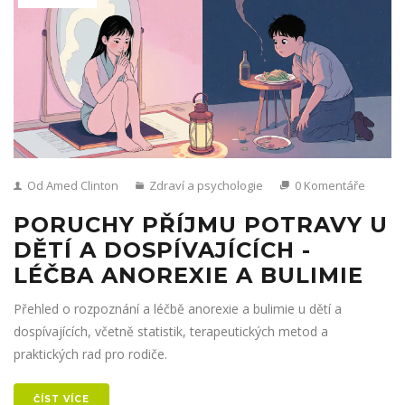
Od Amed Clinton
Zdraví a psychologie
0 Komentáře
PORUCHY PŘÍJMU POTRAVY U
DĚTÍ A DOSPÍVAJÍCÍCH -
LÉČBA ANOREXIE A BULIMIE
Přehled o rozpoznání a léčbě anorexie a bulimie u dětí a
dospívajících, včetně statistik, terapeutických metod a
praktických rad pro rodiče.
ČÍST VÍCE