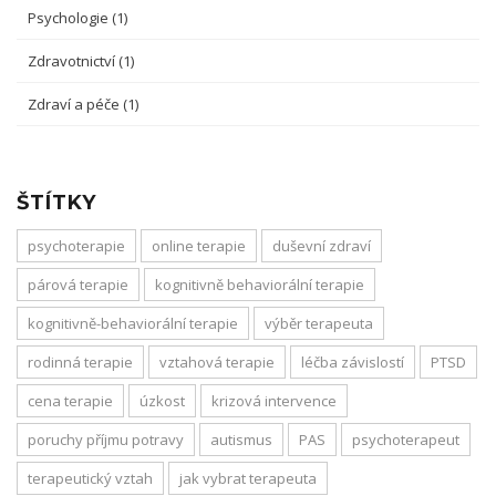
Psychologie
(1)
Zdravotnictví
(1)
Zdraví a péče
(1)
ŠTÍTKY
psychoterapie
online terapie
duševní zdraví
párová terapie
kognitivně behaviorální terapie
kognitivně-behaviorální terapie
výběr terapeuta
rodinná terapie
vztahová terapie
léčba závislostí
PTSD
cena terapie
úzkost
krizová intervence
poruchy příjmu potravy
autismus
PAS
psychoterapeut
terapeutický vztah
jak vybrat terapeuta