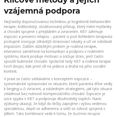
vzájemná podpora
Nejčastěji doporučovanou technikou je
kognitivně‑behaviorální
terapie
,
krátkodobý, strukturovaný přístup, který mění myšlenky
a chování spojené s přejídáním a zvracením
. KBT zahrnuje
expozici a prevenci relapsu – pacient si pod dohledem terapeuta
postupně osvojuje zdravější stravovací návyky a učí se odolávat
impulsům. Dalším důležitým prvkem je
rodinná terapie
,
intervence zaměřená na komunikaci a podporu v rodinném
systému
, která posiluje motivaci a snižuje stres, jenž často
spouští bulimické chování. Společně tedy KBT a rodinná terapie
tvoří dvojici, kde první cílí na jedince a druhá na jeho sociální
kontext.
V praxi se často setkáváme s konceptem expozice –
systematické vystavování se situacím, které pacienta dříve vedly
k binging‑u či zvracení, a následným strategiemi, jak tyto situace
zvládnout bez nutnosti kompenzačního chování. Expozice je
úzce spjata s KBT a podporuje dlouhodobý úspěch. Navíc
výzkumy ukazují, že když do léčby zapojíme i výživu vedenou
specialistou, zlepší se adherence a sníží se úzkost spojená s
jídlem. Tato kombinace vede k tomu, že
bulimie terapie