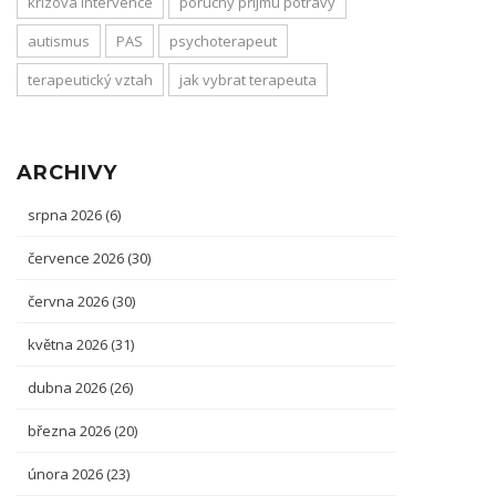
krizová intervence
poruchy příjmu potravy
autismus
PAS
psychoterapeut
terapeutický vztah
jak vybrat terapeuta
ARCHIVY
srpna 2026
(6)
července 2026
(30)
června 2026
(30)
května 2026
(31)
dubna 2026
(26)
března 2026
(20)
února 2026
(23)