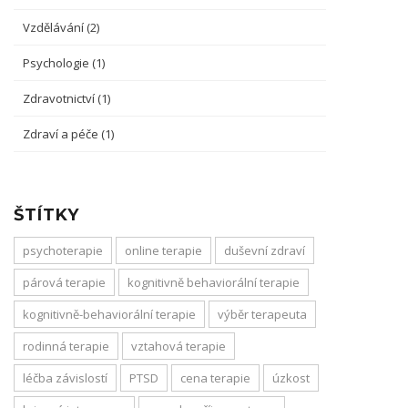
Vzdělávání
(2)
Psychologie
(1)
Zdravotnictví
(1)
Zdraví a péče
(1)
ŠTÍTKY
psychoterapie
online terapie
duševní zdraví
párová terapie
kognitivně behaviorální terapie
kognitivně-behaviorální terapie
výběr terapeuta
rodinná terapie
vztahová terapie
léčba závislostí
PTSD
cena terapie
úzkost