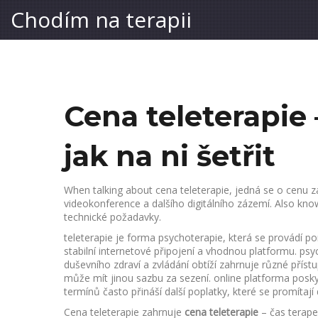
Chodím na terapii
Cena teleterapie 
jak na ni šetřit
When talking about
cena teleterapie
,
jedná se o cenu z
videokonference a dalšího digitálního zázemí
. Also kn
technické požadavky.
teleterapie
je forma psychoterapie, která se provádí p
stabilní internetové připojení a vhodnou platformu.
psy
duševního zdraví a zvládání obtíží
zahrnuje různé příst
může mít jinou sazbu za sezení.
online platforma
posky
termínů
často přináší další poplatky, které se promítají
Cena teleterapie zahrnuje
cena teleterapie
– čas terapeu