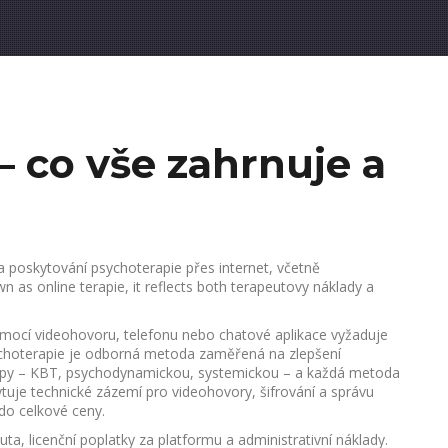
– co vše zahrnuje a
a poskytování psychoterapie přes internet, včetně
own as
online terapie
, it reflects both terapeutovy náklady a
omocí videohovoru, telefonu nebo chatové aplikace
vyžaduje
choterapie
je odborná metoda zaměřená na zlepšení
upy – KBT, psychodynamickou, systemickou – a každá metoda
tuje technické zázemí pro videohovory, šifrování a správu
 do celkové ceny.
ta, licenční poplatky za platformu a administrativní náklady.