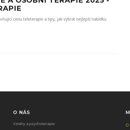
 A OSOBNÍ TERAPIE 2025 -
RAPIE
ňující cenu teleterapie a tipy, jak vybrat nejlepší nabídku.
O NÁS
M
Vztahy a psychoterapie
O