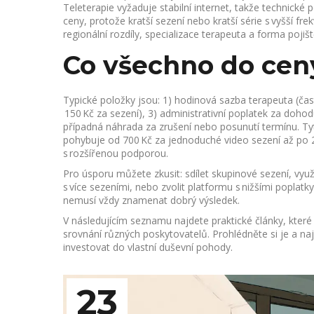
Teleterapie vyžaduje stabilní internet, takže technick
ceny, protože kratší sezení nebo kratší série s vyšší f
regionální rozdíly, specializace terapeuta a forma pojiště
Co všechno do ceny
Typické položky jsou: 1) hodinová sazba terapeuta (čast
150 Kč za sezení), 3) administrativní poplatek za doh
případná náhrada za zrušení nebo posunutí termínu. T
pohybuje od 700 Kč za jednoduché video sezení až po 
s rozšířenou podporou.
Pro úsporu můžete zkusit: sdílet skupinové sezení, vyu
s více sezeními, nebo zvolit platformu s nižšími poplatk
nemusí vždy znamenat dobrý výsledek.
V následujícím seznamu najdete praktické články, které 
srovnání různých poskytovatelů. Prohlédněte si je a n
investovat do vlastní duševní pohody.
23