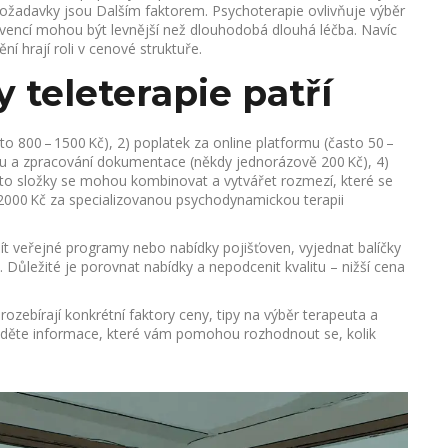
é požadavky jsou Dalším faktorem. Psychoterapie ovlivňuje výběr
rekvencí mohou být levnější než dlouhodobá dlouhá léčba. Navíc
ní hrají roli v cenové struktuře.
 teleterapie patří
o 800 – 1500 Kč), 2) poplatek za online platformu (často 50 –
odu a zpracování dokumentace (někdy jednorázově 200 Kč), 4)
yto složky se mohou kombinovat a vytvářet rozmezí, které se
2000 Kč za specializovanou psychodynamickou terapii
žít veřejné programy nebo nabídky pojišťoven, vyjednat balíčky
y. Důležité je porovnat nabídky a nepodcenit kvalitu – nižší cena
rozebírají konkrétní faktory ceny, tipy na výběr terapeuta a
ajděte informace, které vám pomohou rozhodnout se, kolik