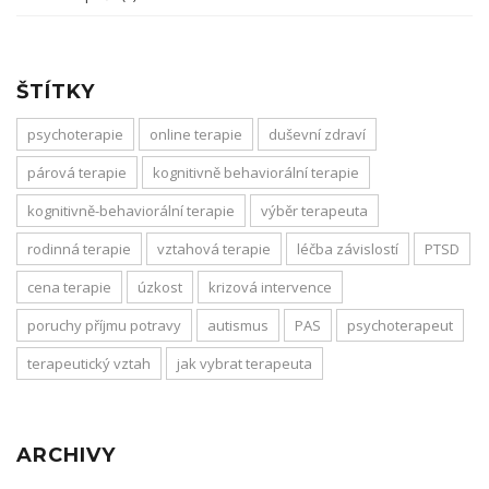
ŠTÍTKY
psychoterapie
online terapie
duševní zdraví
párová terapie
kognitivně behaviorální terapie
kognitivně-behaviorální terapie
výběr terapeuta
rodinná terapie
vztahová terapie
léčba závislostí
PTSD
cena terapie
úzkost
krizová intervence
poruchy příjmu potravy
autismus
PAS
psychoterapeut
terapeutický vztah
jak vybrat terapeuta
ARCHIVY