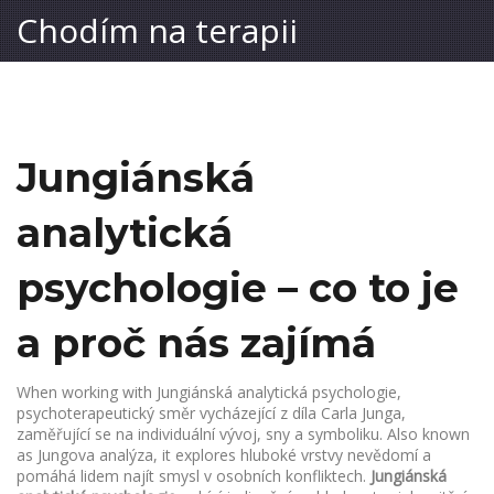
Chodím na terapii
Jungiánská
analytická
psychologie – co to je
a proč nás zajímá
When working with
Jungiánská analytická psychologie
,
psychoterapeutický směr vycházející z díla Carla Junga,
zaměřující se na individuální vývoj, sny a symboliku
. Also known
as
Jungova analýza
, it explores hluboké vrstvy nevědomí a
pomáhá lidem najít smysl v osobních konfliktech.
Jungiánská