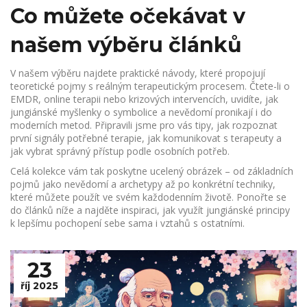
Co můžete očekávat v
našem výběru článků
V našem výběru najdete praktické návody, které propojují
teoretické pojmy s reálným terapeutickým procesem. Čtete-li o
EMDR, online terapii nebo krizových intervencích, uvidíte, jak
jungiánské myšlenky o symbolice a nevědomí pronikají i do
moderních metod. Připravili jsme pro vás tipy, jak rozpoznat
první signály potřebné terapie, jak komunikovat s terapeuty a
jak vybrat správný přístup podle osobních potřeb.
Celá kolekce vám tak poskytne ucelený obrázek – od základních
pojmů jako nevědomí a archetypy až po konkrétní techniky,
které můžete použít ve svém každodenním životě. Ponořte se
do článků níže a najděte inspiraci, jak využít jungiánské principy
k lepšímu pochopení sebe sama i vztahů s ostatními.
23
říj 2025