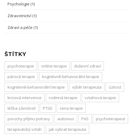
Psychologie
(1)
Zdravotnictví
(1)
Zdraví a péče
(1)
ŠTÍTKY
psychoterapie
online terapie
duševní zdraví
párová terapie
kognitivně behaviorální terapie
kognitivně-behaviorální terapie
výběr terapeuta
úzkost
krizová intervence
rodinná terapie
vztahová terapie
léčba závislostí
PTSD
cena terapie
poruchy příjmu potravy
autismus
PAS
psychoterapeut
terapeutický vztah
jak vybrat terapeuta