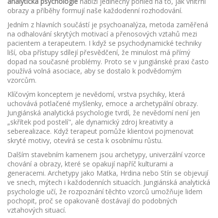
analytická psychologie
nabízí jedinečný pohled na to, jak vnitřní
obrazy a příběhy formují naše každodenní rozhodování.
Jedním z hlavních součástí je
psychoanalýza
,
metoda zaměřená
na odhalování skrytých motivací a přenosových vztahů mezi
pacientem a terapeutem
. I když se psychodynamické techniky
liší, oba přístupy sdílejí přesvědčení, že minulost má přímý
dopad na současné problémy. Proto se v jungiánské praxi často
používá volná asociace, aby se dostalo k podvědomým
vzorcům.
Klíčovým konceptem je
nevědomí
,
vrstva psychiky, která
uchovává potlačené myšlenky, emoce a archetypální obrazy
.
Jungiánská analytická psychologie tvrdí, že nevědomí není jen
„skřítek pod postelí", ale dynamický zdroj kreativity a
seberealizace. Když terapeut pomůže klientovi pojmenovat
skryté motivy, otevírá se cesta k osobnímu růstu.
Dalším stavebním kamenem jsou
archetypy
,
univerzální vzorce
chování a obrazy, které se opakují napříč kulturami a
generacemi
. Archetypy jako Matka, Hrdina nebo Stín se objevují
ve snech, mýtech i každodenních situacích. Jungiánská analytická
psychologie učí, že rozpoznání těchto vzorců umožňuje lidem
pochopit, proč se opakovaně dostávají do podobných
vztahových situací.