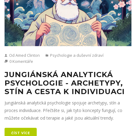
Od Amed Clinton
Psychologie a duševní zdraví
0 Komentáře
JUNGIÁNSKÁ ANALYTICKÁ
PSYCHOLOGIE - ARCHETYPY,
STÍN A CESTA K INDIVIDUACI
Jungiánská analytická psychologie spojuje archetypy, stín a
proces individuace. Přečtěte si, jak tyto koncepty fungují, co
můžete očekávat od terapie a jaké jsou aktuální trendy.
ČÍST VÍCE