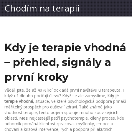
Chodím na terapii
Kdy je terapie vhodná
– přehled, signály a
první kroky
Věděli jste, že až 40 % lidí odkládá první návštěvu u terapeuta, i
když už dlouho pociťují úlevu? Když se ale zamyslíme,
kdy je
terapie vhodná
,
situace, ve které psychologická podpora přináší
měřitelný prospěch pro duševní zdraví
. Také známé jako
vhodnost terapie
, tento pojem spojuje mnoho souvisejících
oblastí. Mezi nejčastější patří
psychoterapie
,
cílený proces, kde
odborník pomáhá klientovi zpracovat myšlenky, emoce a
chování
a
krizová intervence
,
rychlá podpora při akutních