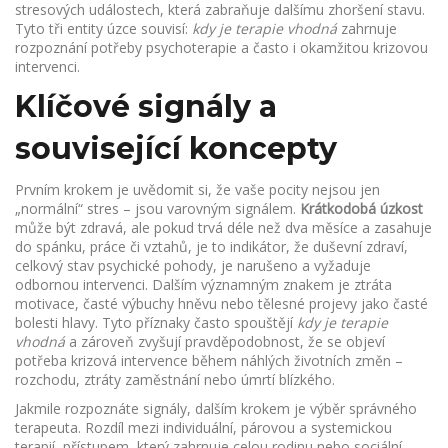
stresových událostech, která zabraňuje dalšímu zhoršení stavu
.
Tyto tři entity úzce souvisí:
kdy je terapie vhodná
zahrnuje
rozpoznání potřeby psychoterapie a často i okamžitou krizovou
intervenci.
Klíčové signály a
související koncepty
Prvním krokem je uvědomit si, že vaše pocity nejsou jen
„normální“ stres – jsou varovným signálem.
Krátkodobá úzkost
může být zdravá, ale pokud trvá déle než dva měsíce a zasahuje
do spánku, práce či vztahů, je to indikátor, že
duševní zdraví
,
celkový stav psychické pohody, je narušeno a vyžaduje
odbornou intervenci
. Dalším významným znakem je ztráta
motivace, časté výbuchy hněvu nebo tělesné projevy jako časté
bolesti hlavy. Tyto příznaky často spouštějí
kdy je terapie
vhodná
a zároveň zvyšují pravděpodobnost, že se objeví
potřeba
krizová intervence
během náhlých životních změn –
rozchodu, ztráty zaměstnání nebo úmrtí blízkého.
Jakmile rozpoznáte signály, dalším krokem je výběr správného
terapeuta. Rozdíl mezi individuální, párovou a
systemickou
terapií
,
přístupem, který zahrnuje celou rodinu nebo sociální