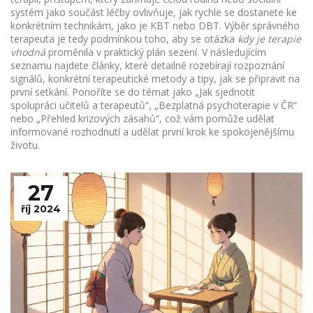
systém jako součást léčby
ovlivňuje, jak rychle se dostanete ke
konkrétním technikám, jako je KBT nebo DBT. Výběr správného
terapeuta je tedy podmínkou toho, aby se otázka
kdy je terapie
vhodná
proměnila v praktický plán sezení. V následujícím
seznamu najdete články, které detailně rozebírají rozpoznání
signálů, konkrétní terapeutické metody a tipy, jak se připravit na
první setkání. Ponoříte se do témat jako „Jak sjednotit
spolupráci učitelů a terapeutů“, „Bezplatná psychoterapie v ČR“
nebo „Přehled krizových zásahů“, což vám pomůže udělat
informované rozhodnutí a udělat první krok ke spokojenějšímu
životu.
27
říj 2024