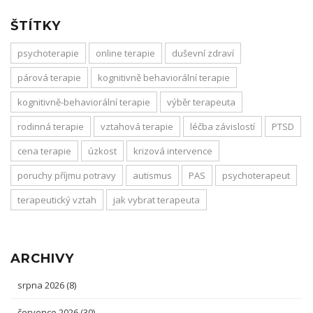
ŠTÍTKY
psychoterapie
online terapie
duševní zdraví
párová terapie
kognitivně behaviorální terapie
kognitivně-behaviorální terapie
výběr terapeuta
rodinná terapie
vztahová terapie
léčba závislostí
PTSD
cena terapie
úzkost
krizová intervence
poruchy příjmu potravy
autismus
PAS
psychoterapeut
terapeutický vztah
jak vybrat terapeuta
ARCHIVY
srpna 2026
(8)
července 2026
(30)