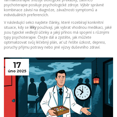
psychoterapie posiluje psychologické zdroje. Výběr správné
kombinace závisí na diagnóze, závažnosti symptomů a
individuálních preferencích.
V následující sekci najdete články, které rozebírají konkrétní
situace, kdy se
léky
používají, jak vybrat vhodnou medikaci, jaké
jsou typické vedlejší účinky a jaký přínos má spojení s různými
typy psychoterapie. Čtejte dál a zjistěte, jak můžete
optimalizovat svůj léčebný plán, ať už řešíte úzkost, depresi,
poruchy příjmu potravy nebo jiné výzvy duševního zdraví.
17
úno 2025