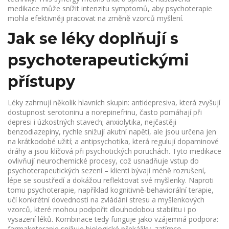
medikace může snížit intenzitu symptomů, aby psychoterapie
mohla efektivněji pracovat na změně vzorců myšlení.
Jak se léky doplňují s
psychoterapeutickými
přístupy
Léky zahrnují několik hlavních skupin: antidepresiva, která zvyšují
dostupnost serotoninu a norepinefrinu, často pomáhají při
depresi i úzkostných stavech; anxiolytika, nejčastěji
benzodiazepiny, rychle snižují akutní napětí, ale jsou určena jen
na krátkodobé užití; a antipsychotika, která regulují dopaminové
dráhy a jsou klíčová při psychotických poruchách. Tyto medikace
ovlivňují neurochemické procesy, což usnadňuje vstup do
psychoterapeutických sezení – klienti bývají méně rozrušení,
lépe se soustředí a dokážou reflektovat své myšlenky. Naproti
tomu psychoterapie, například kognitivně‑behaviorální terapie,
učí konkrétní dovednosti na zvládání stresu a myšlenkových
vzorců, které mohou podpořit dlouhodobou stabilitu i po
vysazení léků. Kombinace tedy funguje jako vzájemná podpora:
farmakoterapie snižuje biologické překážky, zatímco