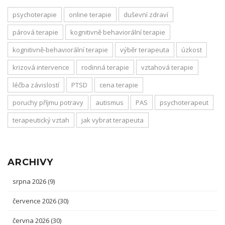
psychoterapie
online terapie
duševní zdraví
párová terapie
kognitivně behaviorální terapie
kognitivně-behaviorální terapie
výběr terapeuta
úzkost
krizová intervence
rodinná terapie
vztahová terapie
léčba závislostí
PTSD
cena terapie
poruchy příjmu potravy
autismus
PAS
psychoterapeut
terapeutický vztah
jak vybrat terapeuta
ARCHIVY
srpna 2026
(9)
července 2026
(30)
června 2026
(30)