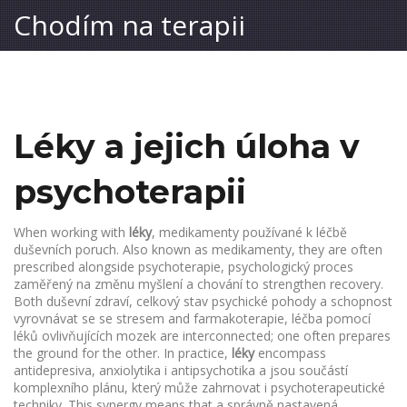
Chodím na terapii
Léky a jejich úloha v
psychoterapii
When working with
léky
,
medikamenty používané k léčbě
duševních poruch
. Also known as
medikamenty
, they are often
prescribed alongside
psychoterapie
,
psychologický proces
zaměřený na změnu myšlení a chování
to strengthen recovery.
Both
duševní zdraví
,
celkový stav psychické pohody a schopnost
vyrovnávat se se stresem
and
farmakoterapie
,
léčba pomocí
léků ovlivňujících mozek
are interconnected; one often prepares
the ground for the other. In practice,
léky
encompass
antidepresiva, anxiolytika i antipsychotika a jsou součástí
komplexního plánu, který může zahrnovat i psychoterapeutické
techniky. This synergy means that a správně nastavená