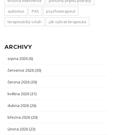
krizová intervence
poruchy příjmu potravy
autismus
PAS
psychoterapeut
terapeutický vztah
jak vybrat terapeuta
ARCHIVY
srpna 2026
(6)
července 2026
(30)
června 2026
(30)
května 2026
(31)
dubna 2026
(26)
března 2026
(20)
února 2026
(23)