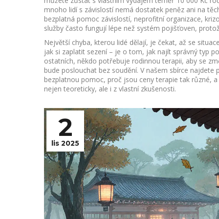
můžete zůstat s vlastním výdajem téměř 10 000 Kč ročn
mnoho lidí s závislostí nemá dostatek peněz ani na těcht
bezplatná pomoc závislostí
,
neprofitní organizace, kriz
služby často fungují lépe než systém pojišťoven, prot
Největší chyba, kterou lidé dělají, je čekat, až se situa
jak si zaplatit sezení – je o tom, jak najít správný typ
ostatních, někdo potřebuje rodinnou terapii, aby se zm
bude poslouchat bez soudění. V našem sbírce najdete př
bezplatnou pomoc, proč jsou ceny terapie tak různé, a 
nejen teoreticky, ale i z vlastní zkušenosti.
2
lis 2025