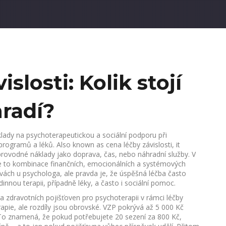
slosti: Kolik stojí
hradí?
lady na psychoterapeutickou a sociální podporu při
h programů a léků
. Also known as
cena léčby závislosti
, it
oprovodné náklady jako doprava, čas, nebo náhradní služby
.
V
je to kombinace finančních, emocionálních a systémových
těvách u psychologa, ale pravda je, že úspěšná léčba často
nnou terapii, případně léky, a často i sociální pomoc.
a zdravotních pojišťoven pro psychoterapii v rámci léčby
apie, ale rozdíly jsou obrovské. VZP pokrývá až 5 000 Kč
To znamená, že pokud potřebujete 20 sezení za 800 Kč,