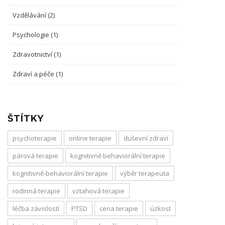
Vzdělávání
(2)
Psychologie
(1)
Zdravotnictví
(1)
Zdraví a péče
(1)
ŠTÍTKY
psychoterapie
online terapie
duševní zdraví
párová terapie
kognitivně behaviorální terapie
kognitivně-behaviorální terapie
výběr terapeuta
rodinná terapie
vztahová terapie
léčba závislostí
PTSD
cena terapie
úzkost