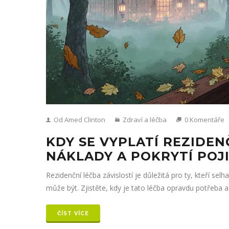
Od Amed Clinton
Zdraví a léčba
0 Komentáře
KDY SE VYPLATÍ REZIDEN
NÁKLADY A POKRYTÍ POJ
Rezidenční léčba závislostí je důležitá pro ty, kteří sel
může být. Zjistěte, kdy je tato léčba opravdu potřeba a j
ČÍST VÍCE