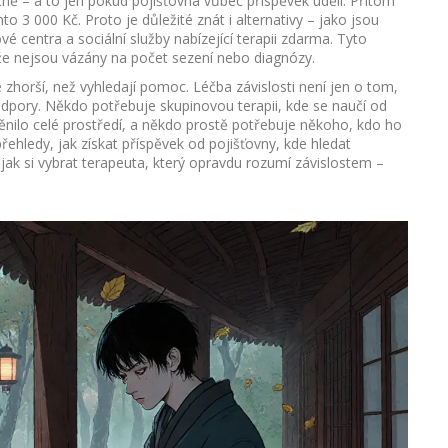
ě – a to jen pokud pojišťovna vůbec příspěvek udělí. Přitom
o 3 000 Kč. Proto je důležité znát i alternativy – jako jsou
ové centra a sociální služby nabízející terapii zdarma
.
Tyto
ože nejsou vázány na počet sezení nebo diagnózy.
ce zhorší, než vyhledají pomoc. Léčba závislosti není jen o tom,
 podpory. Někdo potřebuje skupinovou terapii, kde se naučí od
ěnilo celé prostředí, a někdo prostě potřebuje někoho, kdo ho
ehledy, jak získat příspěvek od pojišťovny, kde hledat
jak si vybrat terapeuta, který opravdu rozumí závislostem –