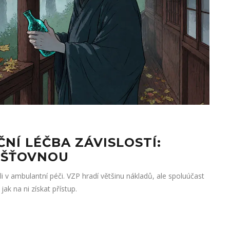
ČNÍ LÉČBA ZÁVISLOSTÍ:
IŠŤOVNOU
hali v ambulantní péči. VZP hradí většinu nákladů, ale spoluúčast
ak na ni získat přístup.