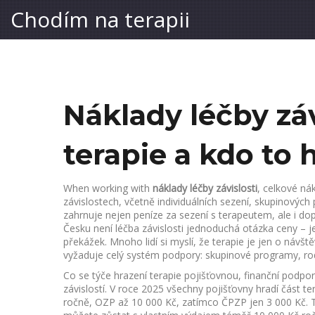
Chodím na terapii
Náklady léčby závi
terapie a kdo to 
When working with
náklady léčby závislosti
,
celkové nák
závislostech, včetně individuálních sezení, skupinovýc
zahrnuje nejen peníze za sezení s terapeutem, ale i d
Česku není léčba závislosti jednoduchá otázka ceny – 
překážek. Mnoho lidí si myslí, že terapie je jen o návš
vyžaduje celý systém podpory: skupinové programy, rodi
Co se týče
hrazení terapie pojišťovnou
,
finanční podpor
závislostí
.
V roce 2025 všechny pojišťovny hradí část ter
ročně, OZP až 10 000 Kč, zatímco ČPZP jen 3 000 Kč. 