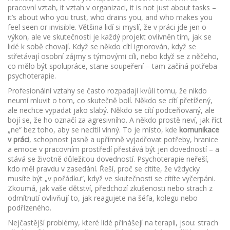
pracovní vztah
, it
vztah v organizaci
, it is not just about tasks –
it’s about who you trust, who drains you, and who makes you
feel seen or invisible.
Většina lidí si myslí, že v práci jde jen o
výkon, ale ve skutečnosti je každý projekt ovlivněn tím, jak se
lidé k sobě chovají. Když se někdo cítí ignorován, když se
střetávají osobní zájmy s týmovými cíli, nebo když se z něčeho,
co mělo být spolupráce, stane soupeření – tam začíná potřeba
psychoterapie.
Profesionální vztahy se často rozpadají kvůli tomu, že nikdo
neumí mluvit o tom, co skutečně bolí. Někdo se cítí přetížený,
ale nechce vypadat jako slabý. Někdo se cítí podceňovaný, ale
bojí se, že ho označí za agresivního. A někdo prostě neví, jak říct
„ne“ bez toho, aby se necítil vinný. To je místo, kde
komunikace
v práci
,
schopnost jasně a upřímně vyjadřovat potřeby, hranice
a emoce v pracovním prostředí
přestává být jen dovedností – a
stává se životně důležitou dovedností. Psychoterapie neřeší,
kdo měl pravdu v zasedání. Řeší, proč se cítíte, že vždycky
musíte být „v pořádku“, když ve skutečnosti se cítíte vyčerpáni.
Zkoumá, jak vaše dětství, předchozí zkušenosti nebo strach z
odmítnutí ovlivňují to, jak reagujete na šéfa, kolegu nebo
podřízeného.
Nejčastější problémy, které lidé přinášejí na terapii, jsou: strach