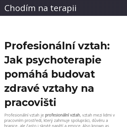
Chodím na terapii
Profesionální vztah:
Jak psychoterapie
pomáhá budovat
zdravé vztahy na
pracovišti
Profesionální vztah je
profesionální vztah
,
vztah mezi lidmi v
pracovním prostředí, který zahrnuje spolupráci, důvěru a
hranice, ale často i skryté napětí a emoce
. Also known as