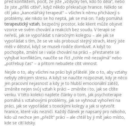
před konfliktem, pocit, že jste „vždycky ten, kdo to dělá“, nebo
že jste „příliš citliví“, když někdo překračuje hranice. Někdo se
cítí jako „kancelářský terapeut“ – všichni k němu přicházejí s
problémy, ale nikdo se ho neptá, jak se má on. Tady pomáhá
terapeutický vztah
,
bezpečný prostor, kde klient může objevit
vzorce ve svém chování a reakcích bez soudu
. V terapii se
neřeší, jak se vypořádat s náročným kolegou – ale jak se
vypořádat s tím, že se ve vás probouzí stejný strach, který jste
měli v dětství, když se museli rodiče domluvit. A když to
pochopíte, změní se i vaše chování na práci – přestanete se
vyhýbat konfliktům, naučíte se říct „tohle mě nezajímá“ nebo
„potřebuji čas“ – a přitom nebudete cítit vinnost.
Nejde o to, aby všichni na práci byli přátelé. Jde o to, aby vztahy
nebyly zdrojem stresu. A když se naučíte rozpoznat, kdy je něco
jen pracovní nejasnost a kdy je to hlubší emocionální zátěž,
změníte nejen svůj vztah k práci – změníte i to, jak se cítíte
venku. V této kolekci najdete články o tom, jak psychoterapie
pomáhá s vztahovými problémy, jak se vyhnout vyhoření na
práci, jak se vypořádat s toxickými kolegy a jak si vytvořit
hranice, které vás nezničí. Každý článek je napsaný pro někoho,
kdo už nechce jen „přežít“ práci – ale chtěl by ji mít jako místo,
kde se cítí lidsky.