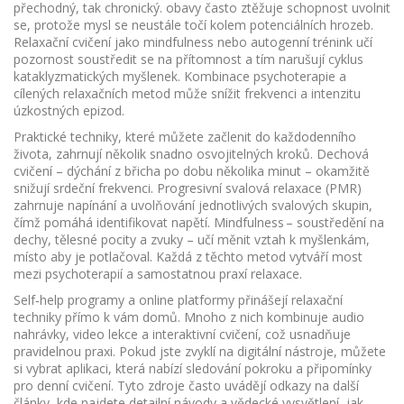
přechodný, tak chronický
.
obavy
často ztěžuje schopnost uvolnit
se, protože mysl se neustále točí kolem potenciálních hrozeb.
Relaxační cvičení jako mindfulness nebo autogenní trénink učí
pozornost soustředit se na přítomnost a tím narušují cyklus
kataklyzmatických myšlenek. Kombinace psychoterapie a
cílených relaxačních metod může snížit frekvenci a intenzitu
úzkostných epizod.
Praktické techniky, které můžete začlenit do každodenního
života, zahrnují několik snadno osvojitelných kroků. Dechová
cvičení – dýchání z břicha po dobu několika minut – okamžitě
snižují srdeční frekvenci. Progresivní svalová relaxace (PMR)
zahrnuje napínání a uvolňování jednotlivých svalových skupin,
čímž pomáhá identifikovat napětí. Mindfulness – soustředění na
dechy, tělesné pocity a zvuky – učí měnit vztah k myšlenkám,
místo aby je potlačoval. Každá z těchto metod vytváří most
mezi psychoterapií a samostatnou praxí relaxace.
Self‑help programy a online platformy přinášejí relaxační
techniky přímo k vám domů. Mnoho z nich kombinuje audio
nahrávky, video lekce a interaktivní cvičení, což usnadňuje
pravidelnou praxi. Pokud jste zvyklí na digitální nástroje, můžete
si vybrat aplikaci, která nabízí sledování pokroku a připomínky
pro denní cvičení. Tyto zdroje často uvádějí odkazy na další
články, kde najdete detailní návody a vědecké vysvětlení, jak