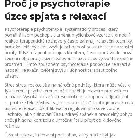
Proč je psychoterapie
úzce spjata s relaxací
Psychoterapie
psychoterapie
,
systematický proces, který
pomáhá lidem pochopit a změnit myšlenkové vzorce a emoční
reakce
.
terapeutické rozhovory
často zahrnují relaxační techniky,
protože snížený stres zvyšuje schopnost soustředit se na vlastní
pocity. Když terapeut pracuje s klientem, často používá dechová
cvičení nebo progresivní svalovou relaxaci, aby vytvořil bezpečné
prostředí. Tímto způsobem psychoterapie podporuje relaxaci a
naopak, relaxační cvičení zvyšují účinnost terapeutického
zásahu.
Stres
stres
,
reakce těla na náročné podněty, která může vést k
fyzickému i psychickému napětí
.
napětí
je hlavním protivníkem
relaxace. Vysoká úroveň stresu blokuje schopnost odpočinout
si, protože tělo zůstává v „boji nebo útěku“. Proto je první krok k
úspěšné relaxaci identifikovat a regulovat stresové zdroje.
Techniky jako plánování času, zdravý spánek a pravidelný pohyb
snižují hladinu kortizolu a umožňují tělu přejít do klidového
režimu.
Úzkost
úzkost
,
intenzivní pocit obav, který může být jak