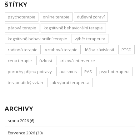
ŠTÍTKY
psychoterapie
online terapie
duševní zdraví
párová terapie
kognitivně behaviorální terapie
kognitivně-behaviorální terapie
výběr terapeuta
rodinná terapie
vztahová terapie
léčba závislostí
PTSD
cena terapie
úzkost
krizová intervence
poruchy příjmu potravy
autismus
PAS
psychoterapeut
terapeutický vztah
jak vybrat terapeuta
ARCHIVY
srpna 2026
(6)
července 2026
(30)