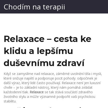
Chodím na terapii
Relaxace – cesta ke
klidu a lepšímu
duševnímu zdraví
Když se zamyslíme nad
relaxace
,
záměrné uvolnění těla i mysli,
které snižuje napětí a podporuje pocit pohody
.
odpočinek
je
další výraz, který lidé často používají. Relaxace není jen luxusní
chvíle – je to základní nástroj, který nám pomáhá zvládat
každodenní tlak.
Relaxace
se tak stává součástí zdravého
životního stylu a může významně podpořit vaši psychickou
stabilitu.