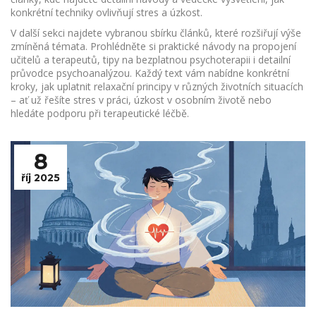
konkrétní techniky ovlivňují stres a úzkost.
V další sekci najdete vybranou sbírku článků, které rozšiřují výše
zmíněná témata. Prohlédněte si praktické návody na propojení
učitelů a terapeutů, tipy na bezplatnou psychoterapii i detailní
průvodce psychoanalýzou. Každý text vám nabídne konkrétní
kroky, jak uplatnit relaxační principy v různých životních situacích
– ať už řešíte stres v práci, úzkost v osobním životě nebo
hledáte podporu při terapeutické léčbě.
8
říj 2025