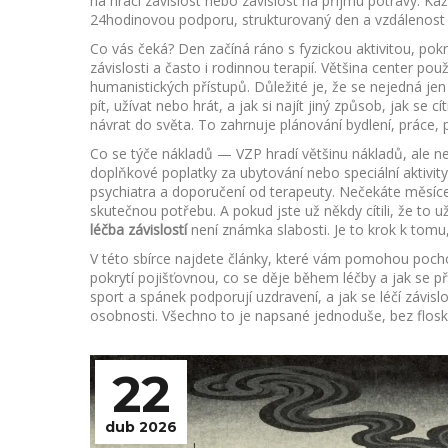
na hrací závislost nebo závislost na příjmu potravy. Ka
24hodinovou podporu, strukturovaný den a vzdálenost
Co vás čeká? Den začíná ráno s fyzickou aktivitou, pokr
závislosti a často i rodinnou terapií. Většina center p
humanistických přístupů. Důležité je, že se nejedná jen o
pít, užívat nebo hrát, a jak si najít jiný způsob, jak se c
návrat do světa. To zahrnuje plánování bydlení, práce, 
Co se týče nákladů —
VZP
hradí většinu nákladů, ale n
doplňkové poplatky za ubytování nebo speciální aktivi
psychiatra a doporučení od terapeuty. Nečekáte měsíce
skutečnou potřebu. A pokud jste už někdy cítili, že to 
léčba závislostí
není známka slabosti. Je to krok k tomu,
V této sbírce najdete články, které vám pomohou pochop
pokrytí pojišťovnou, co se děje během léčby a jak se p
sport a spánek podporují uzdravení, a jak se léčí závis
osobnosti. Všechno to je napsané jednoduše, bez floskul
22
dub 2026