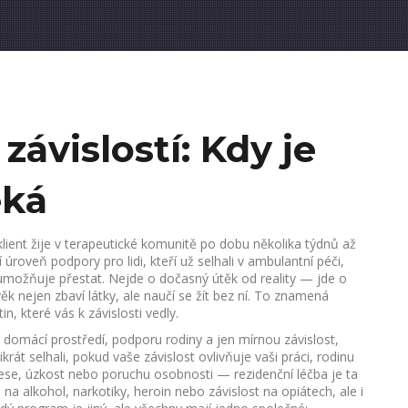
závislostí: Kdy je
eká
klient žije v terapeutické komunitě po dobu několika týdnů až
ší úroveň podpory pro lidi, kteří už selhali v ambulantní péči,
eumožňuje přestat.
Nejde o dočasný útěk od reality — jde o
ěk nejen zbaví látky, ale naučí se žít bez ní. To znamená
, které vás k závislosti vedly.
 domácí prostředí, podporu rodiny a jen mírnou závislost,
rát selhali, pokud vaše závislost ovlivňuje vaši práci, rodinu
prese, úzkost nebo poruchu osobnosti —
rezidenční léčba
je ta
na alkohol, narkotiky, heroin nebo závislost na opiátech, ale i