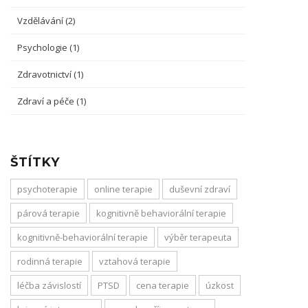
Vzdělávání
(2)
Psychologie
(1)
Zdravotnictví
(1)
Zdraví a péče
(1)
ŠTÍTKY
psychoterapie
online terapie
duševní zdraví
párová terapie
kognitivně behaviorální terapie
kognitivně-behaviorální terapie
výběr terapeuta
rodinná terapie
vztahová terapie
léčba závislostí
PTSD
cena terapie
úzkost