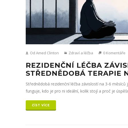
Od Amed Clinton
Zdraví a léčba
0 Komentáře
REZIDENČNÍ LÉČBA ZÁVIS
STŘEDNĚDOBÁ TERAPIE N
Střednědobá rezidenční léčba závislostí na 3-6 měsíců je
funguje, kdo je pro ni ideální, kolik stojí a proč je ús
ČÍST VÍCE