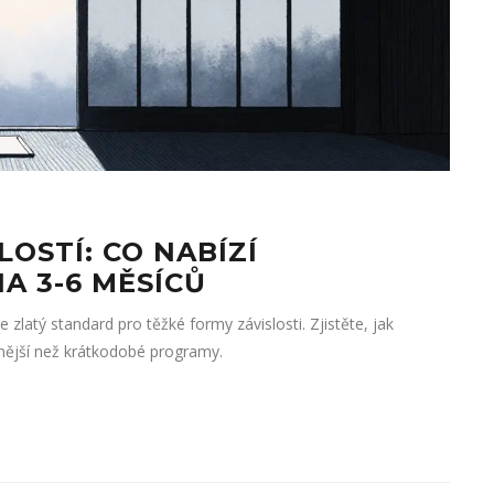
LOSTÍ: CO NABÍZÍ
A 3-6 MĚSÍCŮ
 zlatý standard pro těžké formy závislosti. Zjistěte, jak
pěšnější než krátkodobé programy.