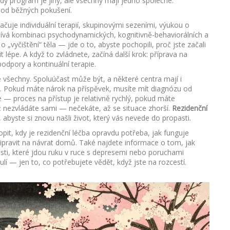
ždý program je jiný, ale všechny mají jedno společné:
 od běžných pokušení.
ačuje individuální terapií, skupinovými sezeními, výukou o
oužívá kombinaci psychodynamických, kognitivně-behaviorálních a
 „vyčištění“ těla — jde o to, abyste pochopili, proč jste začali
ítit lépe. A když to zvládnete, začíná další krok: příprava na
podpory a kontinuální terapie.
e všechny. Spoluúčast může být, a některé centra mají i
ty. Pokud máte nárok na příspěvek, musíte mít diagnózu od
 — proces na přístup je relativně rychlý, pokud máte
už nezvládáte sami — nečekáte, až se situace zhorší.
Rezidenční
 abyste si znovu našli život, který vás nevede do propasti.
it, kdy je rezidenční léčba opravdu potřeba, jak funguje
řipravit na návrat domů. Také najdete informace o tom, jak
losti, které jdou ruku v ruce s depresemi nebo poruchami
í — jen to, co potřebujete vědět, když jste na rozcestí.