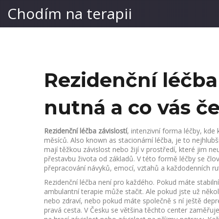
Chodím na terapii
Rezidenční léčba 
nutná a co vás č
Rezidenční léčba závislostí
,
intenzivní forma léčby, kde 
měsíců
. Also known as
stacionární léčba
, je to nejhlub
mají těžkou závislost nebo žijí v prostředí, které jim n
přestavbu života od základů. V této formě léčby se člov
přepracování návyků, emocí, vztahů a každodenních rutin
Rezidenční léčba není pro každého. Pokud máte stabilní
ambulantní terapie může stačit. Ale pokud jste už několik
nebo zdraví, nebo pokud máte společně s ní ještě de
pravá cesta. V Česku se většina těchto center zaměřuje 