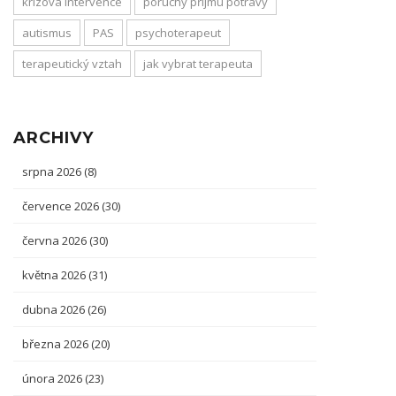
krizová intervence
poruchy příjmu potravy
autismus
PAS
psychoterapeut
terapeutický vztah
jak vybrat terapeuta
ARCHIVY
srpna 2026
(8)
července 2026
(30)
června 2026
(30)
května 2026
(31)
dubna 2026
(26)
března 2026
(20)
února 2026
(23)