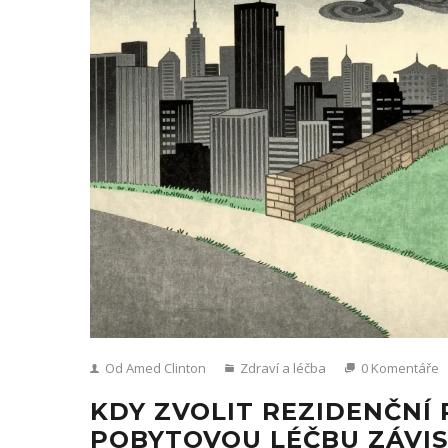
Od Amed Clinton
Zdraví a léčba
0 Komentáře
KDY ZVOLIT REZIDENČNÍ
POBYTOVOU LÉČBU ZÁVIS