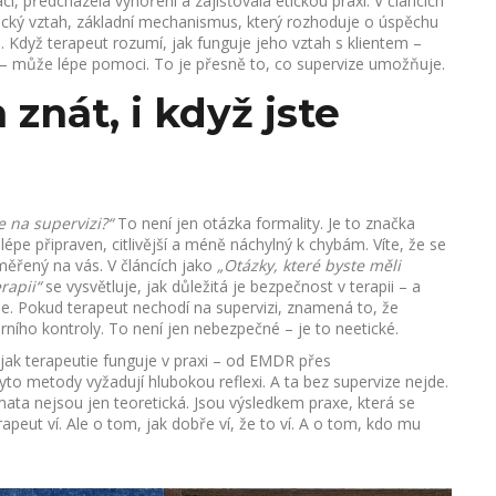
i, předcházela vyhoření a zajišťovala etickou praxi. V článcích
ický vztah
,
základní mechanismus, který rozhoduje o úspěchu
i
.
Když terapeut rozumí, jak funguje jeho vztah s klientem –
ení – může lépe pomoci. To je přesně to, co supervize umožňuje.
znát, i když jste
e na supervizi?“
To není jen otázka formality. Je to značka
e lépe připraven, citlivější a méně náchylný k chybám. Víte, že se
měřený na vás. V článcích jako
„Otázky, které byste měli
rapii“
se vysvětluje, jak důležitá je bezpečnost v terapii – a
ťuje. Pokud terapeut nechodí na supervizi, znamená to, že
rního kontroly. To není jen nebezpečné – je to neetické.
 jak terapeutie funguje v praxi – od EMDR přes
to metody vyžadují hlubokou reflexi. A ta bez supervize nejde.
mata nejsou jen teoretická. Jsou výsledkem praxe, která se
rapeut ví. Ale o tom, jak dobře ví, že to ví. A o tom, kdo mu