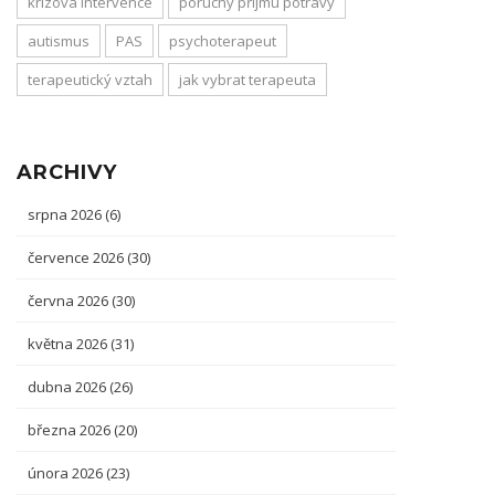
krizová intervence
poruchy příjmu potravy
autismus
PAS
psychoterapeut
terapeutický vztah
jak vybrat terapeuta
ARCHIVY
srpna 2026
(6)
července 2026
(30)
června 2026
(30)
května 2026
(31)
dubna 2026
(26)
března 2026
(20)
února 2026
(23)