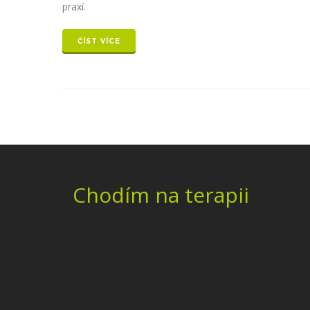
praxí.
ČÍST VÍCE
Chodím na terapii