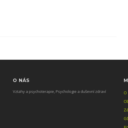
O NÁS
M
Vztahy a psychoterapie, Psychologie a duševní zdraví
O
O
Zá
G
Ko