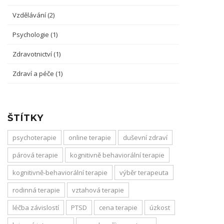
Vzdělávání
(2)
Psychologie
(1)
Zdravotnictví
(1)
Zdraví a péče
(1)
ŠTÍTKY
psychoterapie
online terapie
duševní zdraví
párová terapie
kognitivně behaviorální terapie
kognitivně-behaviorální terapie
výběr terapeuta
rodinná terapie
vztahová terapie
léčba závislostí
PTSD
cena terapie
úzkost