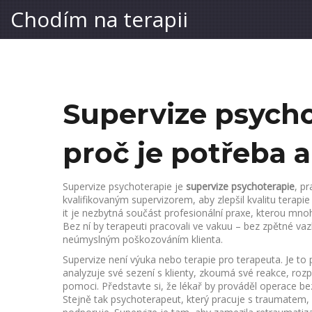
Chodím na terapii
Supervize psychot
proč je potřeba a
Supervize psychoterapie je
supervize psychoterapie
,
pr
kvalifikovaným supervizorem, aby zlepšil kvalitu terapie 
it je nezbytná součást profesionální praxe, kterou mnoho 
Bez ní by terapeuti pracovali ve vakuu – bez zpětné v
neúmyslným poškozováním klienta.
Supervize není výuka nebo terapie pro terapeuta. Je to
analyzuje své sezení s klienty, zkoumá své reakce, roz
pomoci
.
Představte si, že lékař by prováděl operace be
Stejně tak psychoterapeut, který pracuje s traumatem