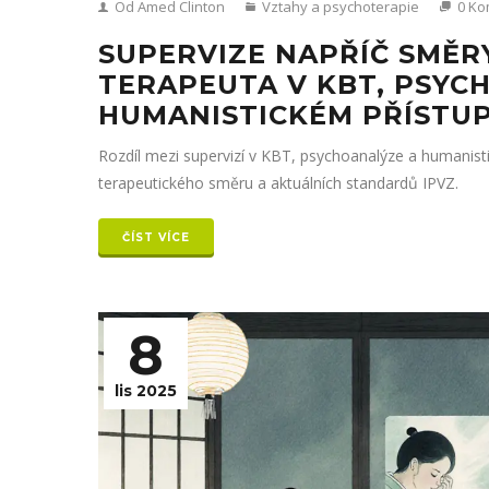
Od Amed Clinton
Vztahy a psychoterapie
0 Ko
SUPERVIZE NAPŘÍČ SMĚRY:
TERAPEUTA V KBT, PSYC
HUMANISTICKÉM PŘÍSTU
Rozdíl mezi supervizí v KBT, psychoanalýze a humanisti
terapeutického směru a aktuálních standardů IPVZ.
ČÍST VÍCE
8
lis 2025