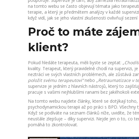
podporuje. Supervize je tam, aby zamezila retraumatizac
na tomto webu se často objevují témata jako
terapeut
terapie, a který je předmětem analýzy v každé superviz
když vidí, jak se jeho vlastní zkušenosti ovlivňují sez
Proč to máte zájem 
klient?
Pokud hledáte terapeuta, měli byste se zeptat:
„Chodít
kvality. Terapeut, který pravidelně chodí na supervizi, j
neztrácí ve svých vlastních problémech, ale zůstává za
položit svému terapeutovi“
nebo
„Retraumatizace v te
supervize je jedním z hlavních nástrojů, který to zajiš
pracuje s vašimi nejhlubšími ranami bez jakéhokoli exte
Na tomto webu najdete články, které se dotýkají toho,
psychodynamickou terapii až po práci s BPD. Všechny ty
Když se podíváte na seznam článků níže, uvidíte, že té
neustále zlepšuje – díky supervizi. Nejde jen o to, co te
pomáhá to zkontrolovat.