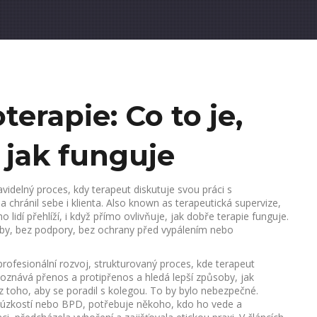
erapie: Co to je,
 jak funguje
avidelný proces, kdy terapeut diskutuje svou práci s
a chránil sebe i klienta
. Also known as
terapeutická supervize
,
lidí přehlíží, i když přímo ovlivňuje, jak dobře terapie funguje.
azby, bez podpory, bez ochrany před vypálením nebo
profesionální rozvoj
,
strukturovaný proces, kde terapeut
poznává přenos a protipřenos a hledá lepší způsoby, jak
z toho, aby se poradil s kolegou. To by bylo nebezpečné.
, úzkostí nebo BPD, potřebuje někoho, kdo ho vede a