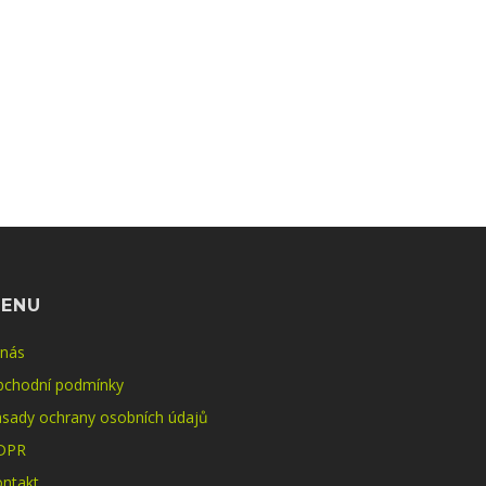
ENU
 nás
bchodní podmínky
sady ochrany osobních údajů
DPR
ntakt