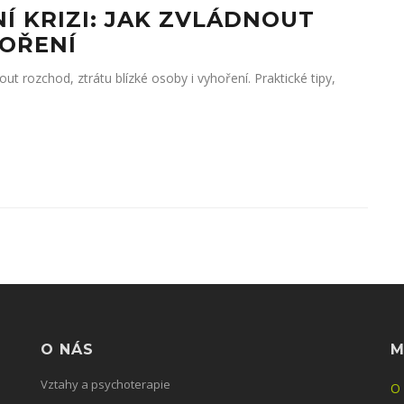
Í KRIZI: JAK ZVLÁDNOUT
OŘENÍ
ut rozchod, ztrátu blízké osoby i vyhoření. Praktické tipy,
O NÁS
M
Vztahy a psychoterapie
O