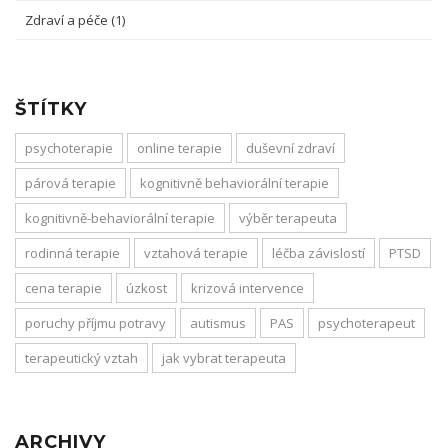
Zdraví a péče
(1)
ŠTÍTKY
psychoterapie
online terapie
duševní zdraví
párová terapie
kognitivně behaviorální terapie
kognitivně-behaviorální terapie
výběr terapeuta
rodinná terapie
vztahová terapie
léčba závislostí
PTSD
cena terapie
úzkost
krizová intervence
poruchy příjmu potravy
autismus
PAS
psychoterapeut
terapeutický vztah
jak vybrat terapeuta
ARCHIVY