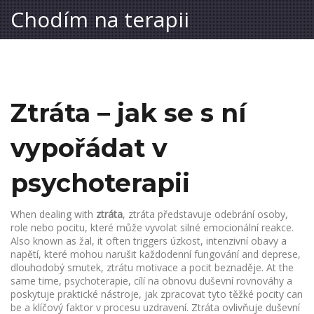
Chodím na terapii
Ztráta – jak se s ní
vypořádat v
psychoterapii
When dealing with
ztráta
,
ztráta představuje odebrání osoby,
role nebo pocitu, které může vyvolat silné emocionální reakce
.
Also known as
žal
, it often triggers
úzkost
,
intenzivní obavy a
napětí, které mohou narušit každodenní fungování
and
deprese
,
dlouhodobý smutek, ztrátu motivace a pocit beznaděje
. At the
same time,
psychoterapie
,
cílí na obnovu duševní rovnováhy a
poskytuje praktické nástroje, jak zpracovat tyto těžké pocity
can
be a klíčový faktor v procesu uzdravení. Ztráta ovlivňuje duševní