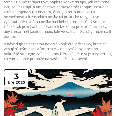
terapii: Co říct terapeutovi“ najdete konkrétní tipy, jak otevřeně
říct, co vás trápí, a tím nastavit správný směr terapie. Pokud je
ztráta spojena s traumatem, články o retraumatizaci a
bezpečnostních zásadách poskytují praktické rady, jak se
vyhnout opětovnému poškození během terapie. Celý soubor
článků tak pokrývá od základních kroků po pokročilé techniky,
aby čtenář měl jasnou mapu, kde ve své cestě ztráty může najít
pomoc.
V následujícím seznamu najdete konkrétní příspěvky, které se
věnují různým aspektům ztráty – od první konzultace po
pokročilé strategie zvládání emocí. Prohlédněte si je a vyberte si,
co vám nejvíce pomůže na vaší cestě k uzdravení.
3
bře 2025