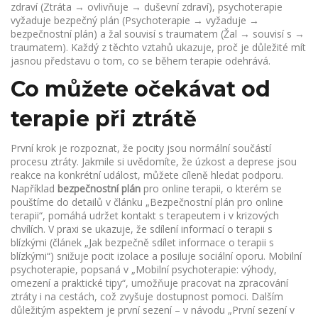
zdraví (Ztráta → ovlivňuje → duševní zdraví), psychoterapie
vyžaduje bezpečný plán (Psychoterapie → vyžaduje →
bezpečnostní plán) a žal souvisí s traumatem (Žal → souvisí s →
traumatem). Každý z těchto vztahů ukazuje, proč je důležité mít
jasnou představu o tom, co se během terapie odehrává.
Co můžete očekávat od
terapie při ztrátě
První krok je rozpoznat, že pocity jsou normální součástí
procesu ztráty. Jakmile si uvědomíte, že úzkost a deprese jsou
reakce na konkrétní událost, můžete cíleně hledat podporu.
Například
bezpečnostní plán
pro online terapii, o kterém se
pouštíme do detailů v článku „Bezpečnostní plán pro online
terapii“, pomáhá udržet kontakt s terapeutem i v krizových
chvílích. V praxi se ukazuje, že sdílení informací o terapii s
blízkými (článek „Jak bezpečně sdílet informace o terapii s
blízkými“) snižuje pocit izolace a posiluje sociální oporu. Mobilní
psychoterapie, popsaná v „Mobilní psychoterapie: výhody,
omezení a praktické tipy“, umožňuje pracovat na zpracování
ztráty i na cestách, což zvyšuje dostupnost pomoci. Dalším
důležitým aspektem je první sezení – v návodu „První sezení v