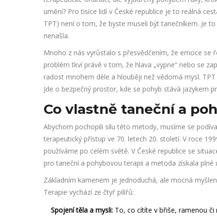
umění? Pro tisíce lidí v České republice je to reálná ce
TPT) není o tom, že byste museli být tanečníkem. Je to 
nenašla.
Mnoho z nás vyrůstalo s přesvědčením, že emoce se řeš
problém tkví právě v tom, že hlava „vypne“ nebo se za
radost mnohem déle a hlouběji než vědomá mysl. TPT vyu
Jde o bezpečný prostor, kde se pohyb stává jazykem pr
Co vlastně taneční a poh
Abychom pochopili sílu této metody, musíme se podívat
terapeutický přístup ve 70. letech 20. století. V roce 19
používáme po celém světě. V České republice se situac
pro taneční a pohybovou terapii
a metoda získala plné 
Základním kamenem je jednoduchá, ale mocná myšlenka
Terapie vychází ze čtyř pilířů:
Spojení těla a mysli:
To, co cítíte v břiše, ramenou či