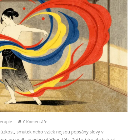
erapie
0 Komentáře
e úzkost, smutek nebo vztek nejsou popsány slovy v
kem po podlaze nebo otáčkou těla. Zní to jako abstraktní