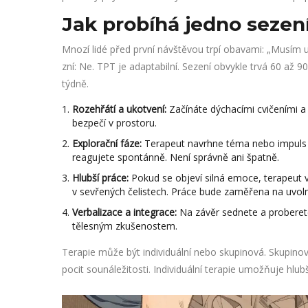
Jak probíhá jedno sezen
Mnozí lidé před první návštěvou trpí obavami: „Musím
zní: Ne. TPT je adaptabilní. Sezení obvykle trvá 60 až 
týdně.
Rozehřátí a ukotvení:
Začínáte dýchacími cvičeními a 
bezpečí v prostoru.
Explorační fáze:
Terapeut navrhne téma nebo impuls (na
reagujete spontánně. Není správně ani špatně.
Hlubší práce:
Pokud se objeví silná emoce, terapeut vá
v sevřených čelistech. Práce bude zaměřena na uvolně
Verbalizace a integrace:
Na závěr sednete a proberete,
tělesným zkušenostem.
Terapie může být individuální nebo skupinová. Skupino
pocit sounáležitosti. Individuální terapie umožňuje hlub