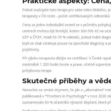
Praktické aspekty: Cena,
Pokud zvažujete tuto terapii pro sebe nebo blízkého, je 
terapeuty v ČR roste - počet certifikovaných odborníků 
Cena za jedno individuální sezení se v průměru pohybu
centrech mohou být levnější, kolem 300-500 Kč na seze
VZP a ČPZP, hradí 50-70 % nákladů, pokud máte diagnos
krytí se však vztahuje pouze na specifické diagnózy a
pojišťovny.
Při výběru terapeuta dbějte na certifikaci. V České repu
minimálně 1 200 hodin teorie a praxe, včetně supervize.
pohybovou terapii.
Skutečné příběhy a věd
Nenechte se zmást dojmem, že jde o „alternativní“ me
publikovaná v *Frontiers in Psychology* v roce 2020 
zaznamenalo 83 % účastníků výrazné zlepšení, které pře
Podívejme se na hlas klienta z platformy Recenze.cz, 