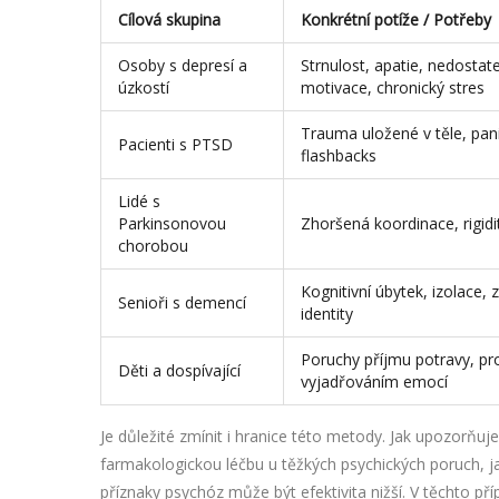
Cílová skupina
Konkrétní potíže / Potřeby
Osoby s depresí a
Strnulost, apatie, nedostat
úzkostí
motivace, chronický stres
Trauma uložené v těle, pan
Pacienti s PTSD
flashbacks
Lidé s
Parkinsonovou
Zhoršená koordinace, rigidi
chorobou
Kognitivní úbytek, izolace, 
Senioři s demencí
identity
Poruchy příjmu potravy, pr
Děti a dospívající
vyjadřováním emocí
Je důležité zmínit i hranice této metody. Jak upozorňuj
farmakologickou léčbu u těžkých psychických poruch, jak
příznaky psychóz může být efektivita nižší. V těchto p