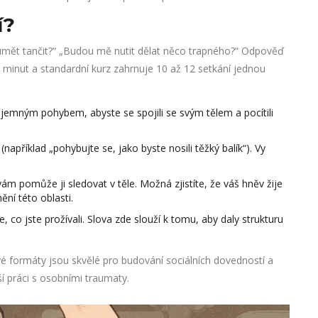
í?
 umět tančit?“ „Budou mě nutit dělat něco trapného?“ Odpověď
90 minut a standardní kurz zahrnuje 10 až 12 setkání jednou
jemným pohybem, abyste se spojili se svým tělem a pocítili
příklad „pohybujte se, jako byste nosili těžký balík“). Vy
m pomůže ji sledovat v těle. Možná zjistíte, že váš hněv žije
ní této oblasti.
 co jste prožívali. Slova zde slouží k tomu, aby daly strukturu
vé formáty jsou skvělé pro budování sociálních dovedností a
ší práci s osobními traumaty.