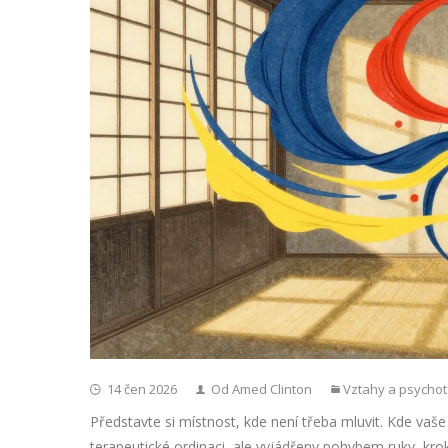
14 čen 2026
Od Amed Clinton
Vztahy a psychot
Představte si místnost, kde není třeba mluvit. Kde vaš
terapeutické ordinaci, ale vyjádřeny pohybem ruky, kro