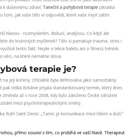
sta k duševnímu zdraví.
Taneční a pohybová terapie
(zkratka
o tom, jak vaše tělo ví odpovědi, které vaše mysl zatím
í hlavou - rozmyslením, diskusí, analýzou. Co když ale
plete do kruhových myšlenek? Tělo si pamatuje trauma, stres i
žívá tento fakt. Nejde o lekce baletu ani o fitness trénink.
o věci, na které nemáme slova.
ybová terapie je?
 na její kořeny. Oficiálně byla definována jako samostatný
99 pak Velká Británie přijala standardizovaný termín, který dnes
e změnila až v roce 2008, kdy bylo založeno
České sdružení
uznání mezi psychoterapeutickými směry.
 Ruth Saint Denis: „Tanec je komunikace mezi tělem a duší.“
 nohou, přímo souvisí s tím, co probíhá ve vaší hlavě. Therapeut