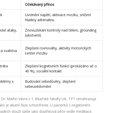
Očekávaný přínos
ek
Uvolnění napětí, aktivace mozku, snížení
hladiny adrenalinu
ické ataky,
Znovuzískání kontroly nad tělem, grounding
(ukotvení)
Zlepšení rovnováhy, aktivity motorických
ta svalstva
center mozku
ztráta
Zlepšení kognitivních funkcí (prokázáno až o
40 %), sociální kontakt
oblémy s
Budování sebedůvěry, zlepšení
sebeuvědomění
e Dr. Martin Vávra z 1. lékařské fakulty UK, TPT nenahrazuje
o je akutní fáze schizofrenie. U pacientů s negativními
řípadech slouží spíše jako doplňková péče vedle medikace.