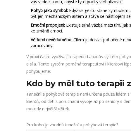
vás vede k tomu, abyste tyto pocity verbalizovali.
Pohyb jako symbol:
Když se gesto stane symbolem po
být jen mechanickým aktem a stává se nástrojem se
Emoční propojení:
Existuje silná vazba mezi tím, jak
ke změně emocí.
Vědomí nevědomého:
Cílem je dostat potlačené ne
zpracovány.
V praxi často využívají terapeuti
Labanův systém pohy
a síla. Tento systém pomáhá terapeutovi i klientovi l
pohybujeme.
Kdo by měl tuto terapii 
Taneční a pohybová terapie není určena pouze lidem s 
klientů, od dětí s poruchami vývoje až po seniory s dem
metody největší užitek.
Pro koho je vhodná taneční a pohybová terapie?