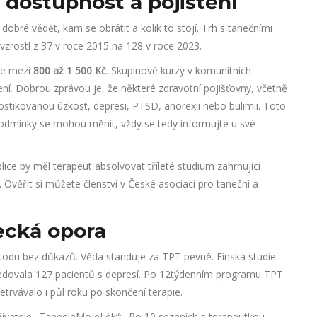
 dostupnost a pojištění
dobré vědět, kam se obrátit a kolik to stojí. Trh s tanečními
vzrostl z 37 v roce 2015 na 128 v roce 2023.
je mezi
800 až 1 500 Kč
. Skupinové kurzy v komunitních
ní. Dobrou zprávou je, že některé zdravotní pojišťovny, včetně
tikovanou úzkost, depresi, PTSD, anorexii nebo bulimii. Toto
 podmínky se mohou měnit, vždy se tedy informujte u své
blice by měl terapeut absolvovat tříleté studium zahrnující
 Ověřit si můžete členství v České asociaci pro taneční a
ecká opora
todu bez důkazů. Věda standuje za TPT pevně. Finská studie
sledovala 127 pacientů s depresí. Po 12týdenním programu TPT
trvávalo i půl roku po skončení terapie.
uživatele „TanecJeMojeLék“: „Po 10 sezeních s terapeutkou