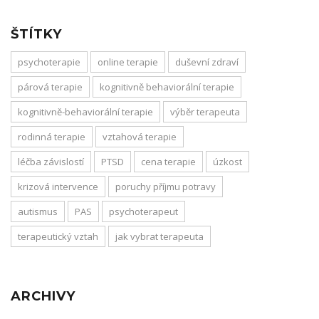
ŠTÍTKY
psychoterapie
online terapie
duševní zdraví
párová terapie
kognitivně behaviorální terapie
kognitivně-behaviorální terapie
výběr terapeuta
rodinná terapie
vztahová terapie
léčba závislostí
PTSD
cena terapie
úzkost
krizová intervence
poruchy příjmu potravy
autismus
PAS
psychoterapeut
terapeutický vztah
jak vybrat terapeuta
ARCHIVY