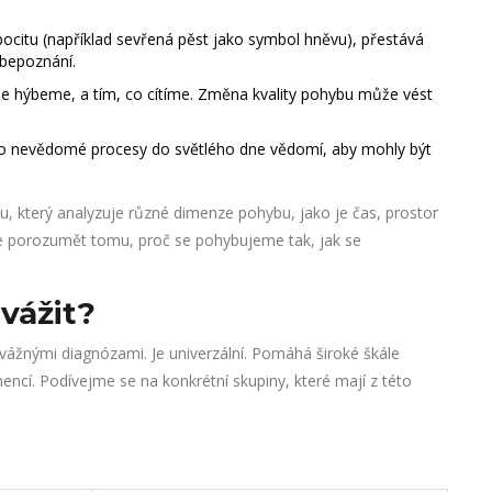
citu (například sevřená pěst jako symbol hněvu), přestává
bepoznání.
 se hýbeme, a tím, co cítíme. Změna kvality pohybu může vést
bo nevědomé procesy do světlého dne vědomí, aby mohly být
bu
, který analyzuje různé dimenze pohybu, jako je čas, prostor
épe porozumět tomu, proč se pohybujeme tak, jak se
zvážit?
vážnými diagnózami. Je univerzální. Pomáhá široké škále
encí. Podívejme se na konkrétní skupiny, které mají z této