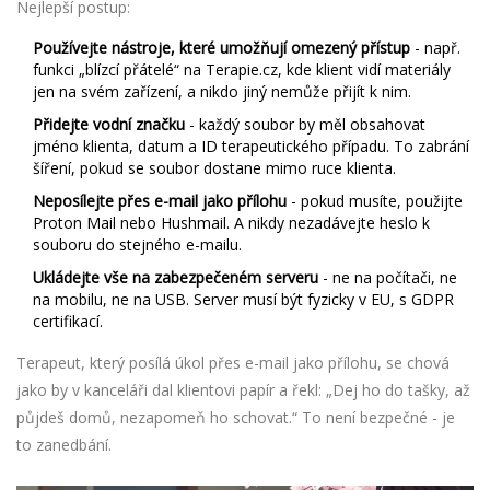
Nejlepší postup:
Používejte nástroje, které umožňují omezený přístup
- např.
funkci „blízcí přátelé“ na Terapie.cz, kde klient vidí materiály
jen na svém zařízení, a nikdo jiný nemůže přijít k nim.
Přidejte vodní značku
- každý soubor by měl obsahovat
jméno klienta, datum a ID terapeutického případu. To zabrání
šíření, pokud se soubor dostane mimo ruce klienta.
Neposílejte přes e-mail jako přílohu
- pokud musíte, použijte
Proton Mail nebo Hushmail. A nikdy nezadávejte heslo k
souboru do stejného e-mailu.
Ukládejte vše na zabezpečeném serveru
- ne na počítači, ne
na mobilu, ne na USB. Server musí být fyzicky v EU, s GDPR
certifikací.
Terapeut, který posílá úkol přes e-mail jako přílohu, se chová
jako by v kanceláři dal klientovi papír a řekl: „Dej ho do tašky, až
půjdeš domů, nezapomeň ho schovat.“ To není bezpečné - je
to zanedbání.