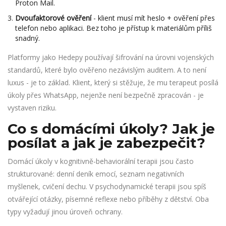
Proton Mail.
Dvoufaktorové ověření
- klient musí mít heslo + ověření přes
telefon nebo aplikaci. Bez toho je přístup k materiálům příliš
snadný.
Platformy jako Hedepy používají šifrování na úrovni vojenských
standardů, které bylo ověřeno nezávislým auditem. A to není
luxus - je to základ. Klient, který si stěžuje, že mu terapeut posílá
úkoly přes WhatsApp, nejenže není bezpečně zpracován - je
vystaven riziku.
Co s domácími úkoly? Jak je
posílat a jak je zabezpečit?
Domácí úkoly v kognitivně-behaviorální terapii jsou často
strukturované: denní deník emocí, seznam negativních
myšlenek, cvičení dechu. V psychodynamické terapii jsou spíš
otvářející otázky, písemné reflexe nebo příběhy z dětství. Oba
typy vyžadují jinou úroveň ochrany.