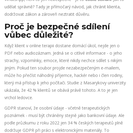
udělat správně? Tady je přímočarý návod, jak chránit klienta,
dodržovat zákon a zároveň neztratit důvěru.
Proč je bezpečné sdílení
vůbec důležité?
Když klient v online terapii dostane domácí úkol, nejde jen o
PDF nebo audiozáznam. Jedná se o citlivé informace - o jeho
strachy, vzpomínky, emoce, které nikdy nechce sdílet s nikým
jiným. Pokud ten soubor projde nezabezpečeným e-mailem,
může ho přečíst náhodný příjemce, hackér nebo i člen rodiny,
který má přístup k jeho počítači. Studie z Masarykovy univerzity
ukázala, že 42 % klientů se obává právě tohoto. A to je jen
vrchol ledovce.
GDPR stanoví, že osobní údaje - včetně terapeutických
poznámek - musí být chráněny stejně jako bankovní údaje. Ale
podle průzkumu z roku 2022 jen 34 % českých terapeutů plně
dodržuje GDPR při práci s elektronickými materiály. To