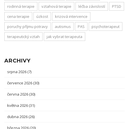
rodinná terapie
vztahová terapie
léčba závislostí
PTSD
cena terapie
úzkost
krizová intervence
poruchy příjmu potravy
autismus
PAS
psychoterapeut
terapeutický vztah
jak vybrat terapeuta
ARCHIVY
srpna 2026
(7)
července 2026
(30)
června 2026
(30)
května 2026
(31)
dubna 2026
(26)
března 2026
(20)