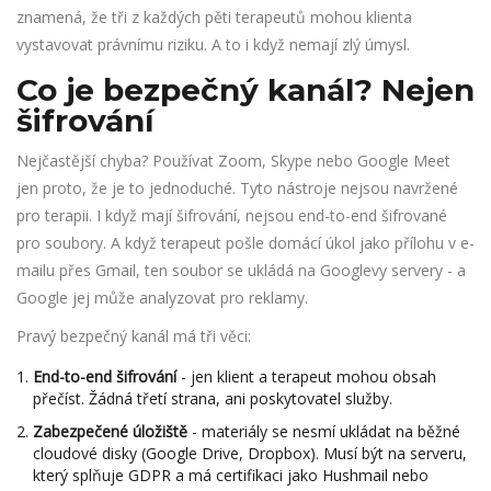
znamená, že tři z každých pěti terapeutů mohou klienta
vystavovat právnímu riziku. A to i když nemají zlý úmysl.
Co je bezpečný kanál? Nejen
šifrování
Nejčastější chyba? Používat Zoom, Skype nebo Google Meet
jen proto, že je to jednoduché. Tyto nástroje nejsou navržené
pro terapii. I když mají šifrování, nejsou end-to-end šifrované
pro soubory. A když terapeut pošle domácí úkol jako přílohu v e-
mailu přes Gmail, ten soubor se ukládá na Googlevy servery - a
Google jej může analyzovat pro reklamy.
Pravý bezpečný kanál má tři věci:
End-to-end šifrování
- jen klient a terapeut mohou obsah
přečíst. Žádná třetí strana, ani poskytovatel služby.
Zabezpečené úložiště
- materiály se nesmí ukládat na běžné
cloudové disky (Google Drive, Dropbox). Musí být na serveru,
který splňuje GDPR a má certifikaci jako Hushmail nebo