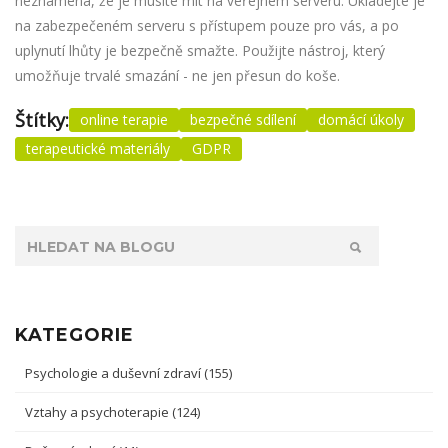
neznamená, že je musíte mít na veřejném serveru. Ukládejte je
na zabezpečeném serveru s přístupem pouze pro vás, a po
uplynutí lhůty je bezpečně smažte. Použijte nástroj, který
umožňuje trvalé smazání - ne jen přesun do koše.
Štítky:
online terapie
bezpečné sdílení
domácí úkoly
terapeutické materiály
GDPR
KATEGORIE
Psychologie a duševní zdraví
(155)
Vztahy a psychoterapie
(124)