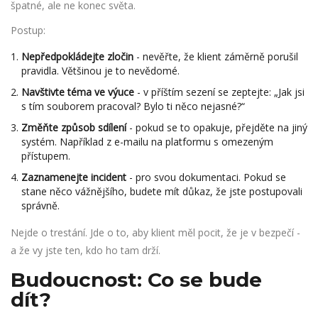
špatné, ale ne konec světa.
Postup:
Nepředpokládejte zločin
- nevěřte, že klient záměrně porušil
pravidla. Většinou je to nevědomé.
Navštivte téma ve výuce
- v příštím sezení se zeptejte: „Jak jsi
s tím souborem pracoval? Bylo ti něco nejasné?“
Změňte způsob sdílení
- pokud se to opakuje, přejděte na jiný
systém. Například z e-mailu na platformu s omezeným
přístupem.
Zaznamenejte incident
- pro svou dokumentaci. Pokud se
stane něco vážnějšího, budete mít důkaz, že jste postupovali
správně.
Nejde o trestání. Jde o to, aby klient měl pocit, že je v bezpečí -
a že vy jste ten, kdo ho tam drží.
Budoucnost: Co se bude
dít?