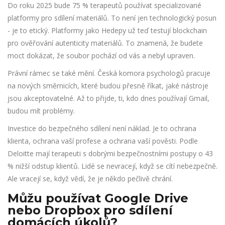
Do roku 2025 bude 75 % terapeutů používat specializované
platformy pro sdílení materiálů. To není jen technologický posun
- je to etický. Platformy jako Hedepy už teď testují blockchain
pro ověřování autenticity materiálů. To znamená, že budete
moct dokázat, že soubor pochází od vás a nebyl upraven.
Právní rámec se také mění. Česká komora psychologů pracuje
na nových směrnicích, které budou přesně říkat, jaké nástroje
jsou akceptovatelné. Až to přijde, ti, kdo dnes používají Gmail,
budou mít problémy.
Investice do bezpečného sdílení není náklad. Je to ochrana
klienta, ochrana vaší profese a ochrana vaší pověsti. Podle
Deloitte mají terapeuti s dobrými bezpečnostními postupy o 43
% nižší odstup klientů. Lidé se nevracejí, když se cítí nebezpečně.
Ale vracejí se, když vědí, že je někdo pečlivě chrání.
Můžu používat Google Drive
nebo Dropbox pro sdílení
domácích úkolů?