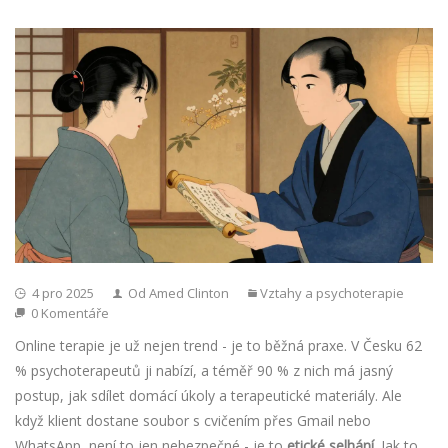
4 pro 2025
Od Amed Clinton
Vztahy a psychoterapie
0 Komentáře
Online terapie je už nejen trend - je to běžná praxe. V Česku 62
% psychoterapeutů ji nabízí, a téměř 90 % z nich má jasný
postup, jak sdílet domácí úkoly a terapeutické materiály. Ale
když klient dostane soubor s cvičením přes Gmail nebo
WhatsApp, není to jen nebezpečné - je to
etické selhání
. Jak to