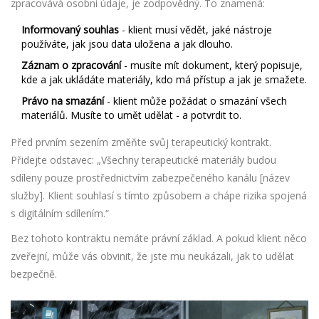
zpracovává osobní údaje, je zodpovědný. To znamená:
Informovaný souhlas
- klient musí vědět, jaké nástroje
používáte, jak jsou data uložena a jak dlouho.
Záznam o zpracování
- musíte mít dokument, který popisuje,
kde a jak ukládáte materiály, kdo má přístup a jak je smažete.
Právo na smazání
- klient může požádat o smazání všech
materiálů. Musíte to umět udělat - a potvrdit to.
Před prvním sezením změňte svůj terapeutický kontrakt.
Přidejte odstavec: „Všechny terapeutické materiály budou
sdíleny pouze prostřednictvím zabezpečeného kanálu [název
služby]. Klient souhlasí s tímto způsobem a chápe rizika spojená
s digitálním sdílením.“
Bez tohoto kontraktu nemáte právní základ. A pokud klient něco
zveřejní, může vás obvinit, že jste mu neukázali, jak to udělat
bezpečně.