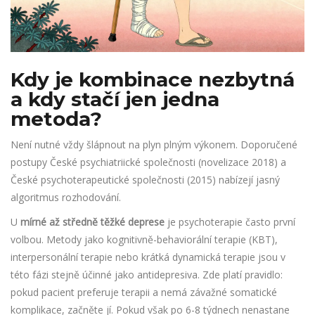
Kdy je kombinace nezbytná
a kdy stačí jen jedna
metoda?
Není nutné vždy šlápnout na plyn plným výkonem. Doporučené
postupy České psychiatriické společnosti (novelizace 2018) a
České psychoterapeutické společnosti (2015) nabízejí jasný
algoritmus rozhodování.
U
mírné až středně těžké deprese
je psychoterapie často první
volbou. Metody jako kognitivně-behaviorální terapie (KBT),
interpersonální terapie nebo krátká dynamická terapie jsou v
této fázi stejně účinné jako antidepresiva. Zde platí pravidlo:
pokud pacient preferuje terapii a nemá závažné somatické
komplikace, začněte jí. Pokud však po 6-8 týdnech nenastane