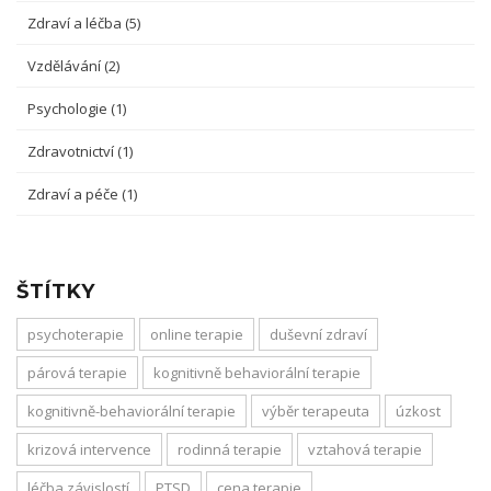
Zdraví a léčba
(5)
Vzdělávání
(2)
Psychologie
(1)
Zdravotnictví
(1)
Zdraví a péče
(1)
ŠTÍTKY
psychoterapie
online terapie
duševní zdraví
párová terapie
kognitivně behaviorální terapie
kognitivně-behaviorální terapie
výběr terapeuta
úzkost
krizová intervence
rodinná terapie
vztahová terapie
léčba závislostí
PTSD
cena terapie