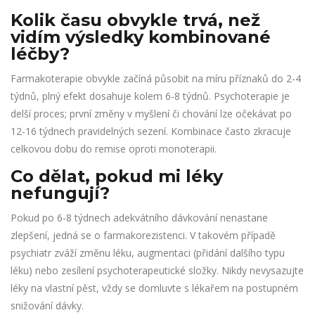
Kolik času obvykle trvá, než
vidím výsledky kombinované
léčby?
Farmakoterapie obvykle začíná působit na míru příznaků do 2-4
týdnů, plný efekt dosahuje kolem 6-8 týdnů. Psychoterapie je
delší proces; první změny v myšlení či chování lze očekávat po
12-16 týdnech pravidelných sezení. Kombinace často zkracuje
celkovou dobu do remise oproti monoterapii.
Co dělat, pokud mi léky
nefungují?
Pokud po 6-8 týdnech adekvátního dávkování nenastane
zlepšení, jedná se o farmakorezistenci. V takovém případě
psychiatr zváží změnu léku, augmentaci (přidání dalšího typu
léku) nebo zesílení psychoterapeutické složky. Nikdy nevysazujte
léky na vlastní pěst, vždy se domluvte s lékařem na postupném
snižování dávky.