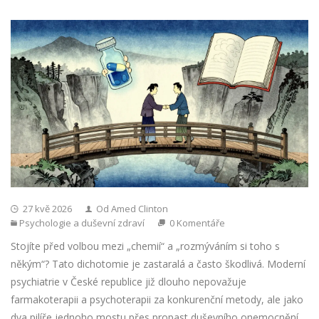
27 kvě 2026
Od Amed Clinton
Psychologie a duševní zdraví
0 Komentáře
Stojíte před volbou mezi „chemií“ a „rozmýváním si toho s
někým“? Tato dichotomie je zastaralá a často škodlivá. Moderní
psychiatrie v České republice již dlouho nepovažuje
farmakoterapii a psychoterapii za konkurenční metody, ale jako
dva pilíře jednoho mostu přes propast duševního onemocnění.