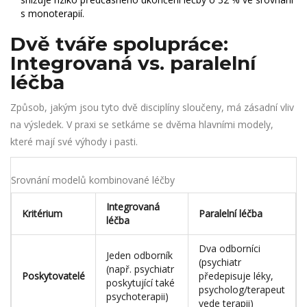
s monoterapií.
Dvě tváře spolupráce:
Integrovaná vs. paralelní
léčba
Způsob, jakým jsou tyto dvě disciplíny sloučeny, má zásadní vliv
na výsledek. V praxi se setkáme se dvěma hlavními modely,
které mají své výhody i pasti.
Srovnání modelů kombinované léčby
Integrovaná
Kritérium
Paralelní léčba
léčba
Dva odborníci
Jeden odborník
(psychiatr
(např. psychiatr
Poskytovatelé
předepisuje léky,
poskytující také
psycholog/terapeut
psychoterapii)
vede terapii)