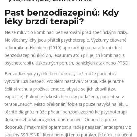
Past benzodiazepinů: Kdy
léky brzdí terapii?
Nelze mluvit o kombinaci bez varování před specifickými riziky.
Ne všechny léky jsou přáteli psychoterapie. Výzkumy citované
odborníkem Holubem (2010) upozorňují na paradoxní efekt
benzodiazepinů (klidivin, lexaurum atd.) při jejich kombinaci s
psychoterapií u úzkostných poruch, panických atak nebo PTSD.
Benzodiazepiny rychle tlumí úzkost, což může pacientovi
vytvořit iluzi bezpečí. Problém nastává v terapii, kde je nutné
čelit strachu a prožívat emoce, abyste se jich zbavili (tzv.
expozice). Pokud je úzkost chemicky potlačena, pacient se v
terapii „neučí“. Místo překonání fobie si pouze navyká na lék. U
těchto diagnóz může přidání benzodiazepinů ke psychoterapii
dokonce zhoršit prognózu onemocnění. Odborníci proto
doporučují maximální opatrnost a raději nasazení antidepresiv z
skupiny SSRI/SNRI, která nemají tento paralyzující efekt na učení