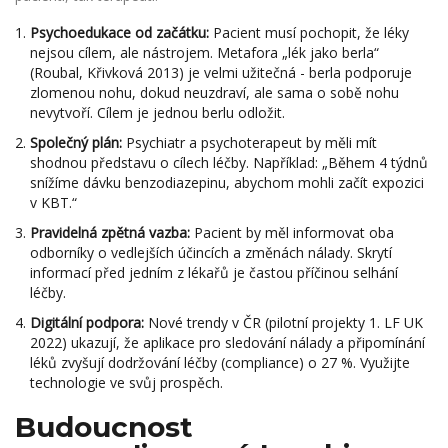
Psychoedukace od začátku:
Pacient musí pochopit, že léky
nejsou cílem, ale nástrojem. Metafora „lék jako berla“
(Roubal, Křivková 2013) je velmi užitečná - berla podporuje
zlomenou nohu, dokud neuzdraví, ale sama o sobě nohu
nevytvoří. Cílem je jednou berlu odložit.
Společný plán:
Psychiatr a psychoterapeut by měli mít
shodnou představu o cílech léčby. Například: „Během 4 týdnů
snížíme dávku benzodiazepinu, abychom mohli začít expozici
v KBT.“
Pravidelná zpětná vazba:
Pacient by měl informovat oba
odborníky o vedlejších účincích a změnách nálady. Skrytí
informací před jedním z lékařů je častou příčinou selhání
léčby.
Digitální podpora:
Nové trendy v ČR (pilotní projekty 1. LF UK
2022) ukazují, že aplikace pro sledování nálady a připomínání
léků zvyšují dodržování léčby (compliance) o 27 %. Využijte
technologie ve svůj prospěch.
Budoucnost