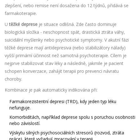
zlepšení, nebo remise není dosažena do 12 týdnů, přidává se
farmakoterapie.
U
těžké deprese
je situace odlišná. Zde často dominuje
biologická složka - neschopnost spát, drastická ztráta váhy,
suicidální myšlenky nebo psychotické symptomy. V akutní fázi
těžké deprese mají antidepresiva (nebo stabilizátory nálady)
vyšší primární účinnost než samotná psychoterapie. Cílem je
nejprve stabilizovat stav léky a následně, jakmile je pacient
schopen konverzace, zahájit terapii pro prevenci návratu
choroby.
Kombinace je pak automaticky indikována při:
Farmakorezistentní depresi (TRD), kdy jeden typ léku
nefunguje.
Komorbiditách, například deprese spolu s poruchou osobnosti
nebo závislostí.
Výskytu silných psychosociálních stresorů (rozvod, ztráta
práce), které vyžadují zpracování v terapii.