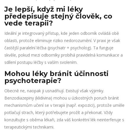
Je lepší, když mi léky
předepisuje stejný člověk, co
vede terapii?
Ideální je integrovaný přístup, kde jeden odborník ovládá obě
oblasti, protože eliminuje riziko nedorozumění. V praxi je však
častější paralelní léčba (psychiatr + psycholog). Ta funguje
skvěle, pokud mezi odborníky probíhá pravidelná komunikace a
sdílení postupu léčby s vaším svolením.
Mohou léky bránit účinnosti
psychoterapie?
Obecně ne, naopak ji usnadňují. Existují však výjimky.
Benzodiazepiny (klidivina) mohou u úzkostných poruch bránit
mechanismům učení se v terapii (např. expozici), protože uměle
potlačují strach, který potřebujete prožít a překonat. Vždy
konzultujte s oběma lékaři, zda váš konkrétní lék neinterferuje s
terapeutickými technikami.