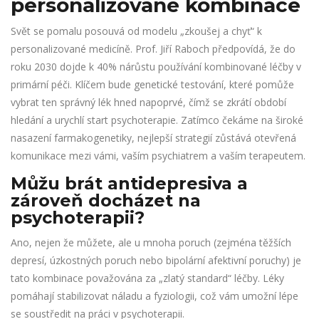
personalizované kombinace
Svět se pomalu posouvá od modelu „zkoušej a chyť“ k
personalizované medicíně. Prof. Jiří Raboch předpovídá, že do
roku 2030 dojde k 40% nárůstu používání kombinované léčby v
primární péči. Klíčem bude genetické testování, které pomůže
vybrat ten správný lék hned napoprvé, čímž se zkrátí období
hledání a urychlí start psychoterapie. Zatímco čekáme na široké
nasazení farmakogenetiky, nejlepší strategií zůstává otevřená
komunikace mezi vámi, vaším psychiatrem a vaším terapeutem.
Můžu brát antidepresiva a
zároveň docházet na
psychoterapii?
Ano, nejen že můžete, ale u mnoha poruch (zejména těžších
depresí, úzkostných poruch nebo bipolární afektivní poruchy) je
tato kombinace považována za „zlatý standard“ léčby. Léky
pomáhají stabilizovat náladu a fyziologii, což vám umožní lépe
se soustředit na práci v psychoterapii.