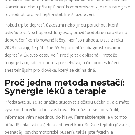
Kombinace obou přístupů není kompromisem - je to strategické
rozhodnutí pro rychlejší a stabilnější uzdravení.
Pokud trpíte depresí, úzkostmi nebo jinou poruchou, která
ovlivňuje vaši schopnost fungovat, pravděpodobně narazíte na
doporučení kombinované léčby. Není to náhoda. Data z roku
2023 ukazují, že přibližně 65 % pacientů s diagnostikovanou
depresí v ČR tuto cestu volí. Proč je tak oblíbená? Protože
funguje tam, kde monoterapie selhává, a činí proces léčení
snesitelnějším pro člověka, který se cítí na dně.
Proč jedna metoda nestačí:
Synergie léků a terapie
Představte si, že se snažíte studovat složitou učebnici, ale máte
vysokou horečku a bolí vás hlava. Nemůžete se soustředit,
informace vám nesednou do hlavy.
Farmakoterapie
je v tomto
případě chladivá na čelo a antipyretikum. Snižuje teplotu (úzkost,
beznaděj, psychomotorické bušení), takže jste fyzicky a