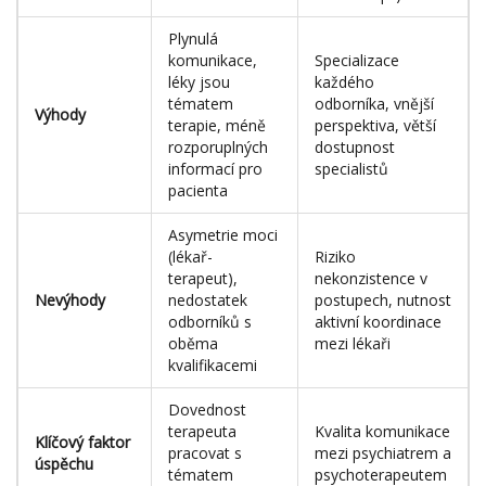
Plynulá
komunikace,
Specializace
léky jsou
každého
tématem
odborníka, vnější
Výhody
terapie, méně
perspektiva, větší
rozporuplných
dostupnost
informací pro
specialistů
pacienta
Asymetrie moci
(lékař-
Riziko
terapeut),
nekonzistence v
Nevýhody
nedostatek
postupech, nutnost
odborníků s
aktivní koordinace
oběma
mezi lékaři
kvalifikacemi
Dovednost
terapeuta
Kvalita komunikace
Klíčový faktor
pracovat s
mezi psychiatrem a
úspěchu
tématem
psychoterapeutem