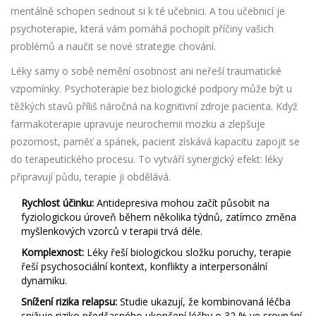
mentálně schopen sednout si k té učebnici. A tou učebnicí je
psychoterapie
, která vám pomáhá pochopit příčiny vašich
problémů a naučit se nové strategie chování.
Léky samy o sobě nemění osobnost ani neřeší traumatické
vzpomínky. Psychoterapie bez biologické podpory může být u
těžkých stavů příliš náročná na kognitivní zdroje pacienta. Když
farmakoterapie upravuje neurochemii mozku a zlepšuje
pozornost, paměť a spánek
, pacient získává kapacitu zapojit se
do terapeutického procesu. To vytváří synergický efekt: léky
připravují půdu, terapie ji obdělává.
Rychlost účinku:
Antidepresiva mohou začít působit na
fyziologickou úroveň během několika týdnů, zatímco změna
myšlenkových vzorců v terapii trvá déle.
Komplexnost:
Léky řeší biologickou složku poruchy, terapie
řeší psychosociální kontext, konflikty a interpersonální
dynamiku.
Snížení rizika relapsu:
Studie ukazují, že kombinovaná léčba
snižuje riziko předčasného ukončení léčby o 32 % ve srovnání