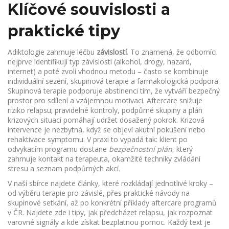
Klíčové souvislosti a
praktické tipy
Adiktologie zahrnuje léčbu
závislostí
. To znamená, že odborníci
nejprve identifikují typ závislosti (alkohol, drogy, hazard,
internet) a poté zvolí vhodnou metodu – často se kombinuje
individuální sezení, skupinová terapie a farmakologická podpora.
Skupinová terapie podporuje abstinenci tím, že vytváří bezpečný
prostor pro sdílení a vzájemnou motivaci. Aftercare snižuje
riziko relapsu; pravidelné kontroly, podpůrné skupiny a plán
krizových situací pomáhají udržet dosažený pokrok. Krizová
intervence je nezbytná, když se objeví akutní pokušení nebo
rehaktivace symptomu. V praxi to vypadá tak: klient po
odvykacím programu dostane
bezpečnostní plán
, který
zahrnuje kontakt na terapeuta, okamžité techniky zvládání
stresu a seznam podpůrných akcí.
V naší sbírce najdete články, které rozkládají jednotlivé kroky –
od výběru terapie pro závislé, přes praktické návody na
skupinové setkání, až po konkrétní příklady aftercare programů
v ČR. Najdete zde i tipy, jak předcházet relapsu, jak rozpoznat
varovné signály a kde získat bezplatnou pomoc. Každý text je