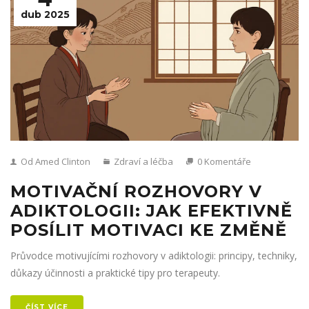
dub 2025
Od Amed Clinton
Zdraví a léčba
0 Komentáře
MOTIVAČNÍ ROZHOVORY V
ADIKTOLOGII: JAK EFEKTIVNĚ
POSÍLIT MOTIVACI KE ZMĚNĚ
Průvodce motivujícími rozhovory v adiktologii: principy, techniky,
důkazy účinnosti a praktické tipy pro terapeuty.
ČÍST VÍCE