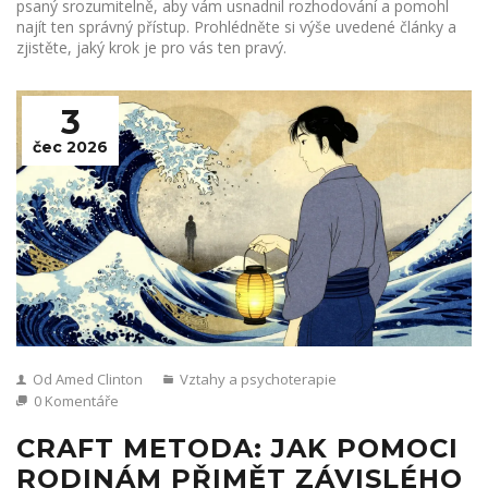
psaný srozumitelně, aby vám usnadnil rozhodování a pomohl
najít ten správný přístup. Prohlédněte si výše uvedené články a
zjistěte, jaký krok je pro vás ten pravý.
3
čec 2026
Od Amed Clinton
Vztahy a psychoterapie
0 Komentáře
CRAFT METODA: JAK POMOCI
RODINÁM PŘIMĚT ZÁVISLÉHO