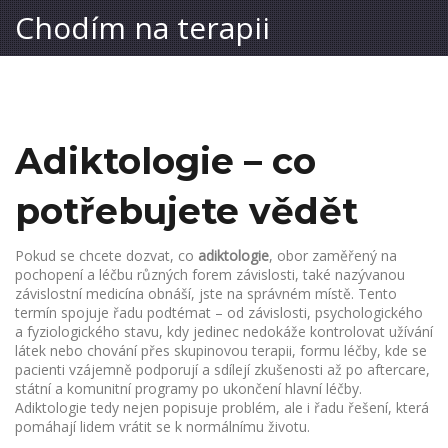
Chodím na terapii
Adiktologie – co
potřebujete vědět
Pokud se chcete dozvat, co
adiktologie
,
obor zaměřený na
pochopení a léčbu různých forem závislosti
, také nazývanou
závislostní medicína
obnáší, jste na správném místě. Tento
termín spojuje řadu podtémat – od
závislosti
,
psychologického
a fyziologického stavu, kdy jedinec nedokáže kontrolovat užívání
látek nebo chování
přes
skupinovou terapii
,
formu léčby, kde se
pacienti vzájemně podporují a sdílejí zkušenosti
až po
aftercare
,
státní a komunitní programy po ukončení hlavní léčby
.
Adiktologie tedy nejen popisuje problém, ale i řadu řešení, která
pomáhají lidem vrátit se k normálnímu životu.