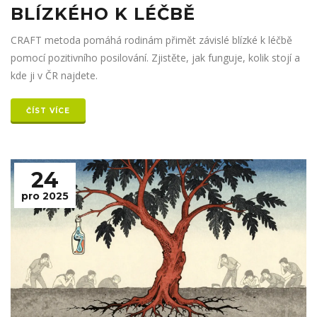
BLÍZKÉHO K LÉČBĚ
CRAFT metoda pomáhá rodinám přimět závislé blízké k léčbě
pomocí pozitivního posilování. Zjistěte, jak funguje, kolik stojí a
kde ji v ČR najdete.
ČÍST VÍCE
24
pro 2025