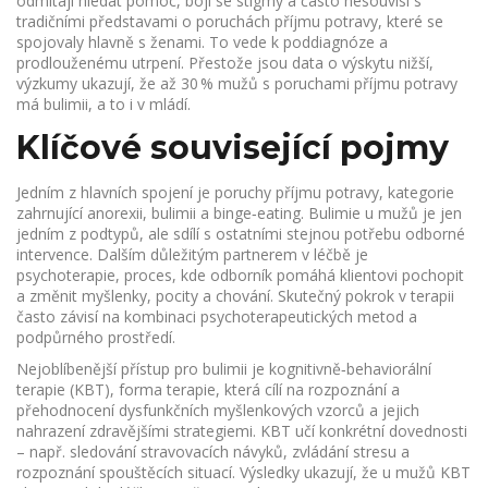
odmítají hledat pomoc, bojí se stigmy a často nesouvisí s
tradičními představami o poruchách příjmu potravy, které se
spojovaly hlavně s ženami. To vede k poddiagnóze a
prodlouženému utrpení. Přestože jsou data o výskytu nižší,
výzkumy ukazují, že až 30 % mužů s poruchami příjmu potravy
má bulimii, a to i v mládí.
Klíčové související pojmy
Jedním z hlavních spojení je
poruchy příjmu potravy
,
kategorie
zahrnující anorexii, bulimii a binge‑eating
. Bulimie u mužů je jen
jedním z podtypů, ale sdílí s ostatními stejnou potřebu odborné
intervence. Dalším důležitým partnerem v léčbě je
psychoterapie
,
proces, kde odborník pomáhá klientovi pochopit
a změnit myšlenky, pocity a chování
. Skutečný pokrok v terapii
často závisí na kombinaci psychoterapeutických metod a
podpůrného prostředí.
Nejoblíbenější přístup pro bulimii je
kognitivně‑behaviorální
terapie (KBT)
,
forma terapie, která cílí na rozpoznání a
přehodnocení dysfunkčních myšlenkových vzorců a jejich
nahrazení zdravějšími strategiemi
. KBT učí konkrétní dovednosti
– např. sledování stravovacích návyků, zvládání stresu a
rozpoznání spouštěcích situací. Výsledky ukazují, že u mužů KBT