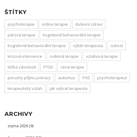
ŠTÍTKY
psychoterapie
online terapie
duševní zdraví
párová terapie
kognitivně behaviorální terapie
kognitivně-behaviorální terapie
výběr terapeuta
úzkost
krizová intervence
rodinná terapie
vztahová terapie
léčba závislostí
PTSD
cena terapie
poruchy příjmu potravy
autismus
PAS
psychoterapeut
terapeutický vztah
jak vybrat terapeuta
ARCHIVY
srpna 2026
(9)