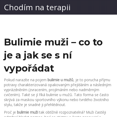
Chodím na terapii
Bulimie muži – co to
je a jak se s ní
vypořádat
Pokud narazíte na pojem
bulimie u mužů
,
je to porucha příjmu
potravy charakterizovaná opakovaným přejídáním a následným
vyprázdněním (zvracením, projímáním nebo nadměrným
cvičením)
. Také se jí říká
bulimie u mužů
. Tato forma se často
skrývá za maskou sportovního výkonu nebo tvrdého životního
stylu, takže je snadné ji přehlédnout.
Proč je
bulimie muži
tak obtížně rozpoznatelná? Muži častěji