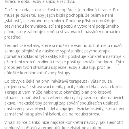
zkracuje dobu léčby a snižuje recidivu.
Další metoda, která se často doplňuje, je rodinná terapie. Pro
muže je důležité, aby jejich blízkí pochopili, že bulimie není
„slabost“, ale zdravotní problém. Rodinný přístup umožňuje
otevřenou komunikaci, sdílení pocitů a vytvoření podpůrného
plánu, který zahrnuje i změnu stravovacích návyků v domácím
prostředí.
Semantické vztahy, které si můžeme všimnout: bulimie u mužů
zahrnuje přejídání a následné vyprázdnění; psychoterapie
pomáhá rozkládat tyto cykly; KBT poskytuje konkrétní nástroje k
přerušení vzorců; rodinná terapie posiluje sociální podporu. Tyto
propojení tvoří strukturu úspěšné léčby a ukazují, proč je
důležité kombinovat různé přístupy.
Co obvykle čeká na první návštěvě terapeuta? Většinou se
projedná vaše stravovací deník, pocity kolem těla a vztah k jídlu.
Terapeut vám může nabídnout okamžitý plán pro krizové
situace – např. dýchací cvičení nebo rychlý seznam alternativních
aktivit. Praktické tipy zahrnují zapisování spouštěcích událostí,
nastavení pravidelných jídel a zapojení fyzické aktivity, která není
zaměřená na spalování kalorií, ale na redukci stresu.
V naší sbírce článků níže najdete konkrétní návody, jak sjednotit
spolupráci učitelů a terapeutů, kde získat bezplatnou