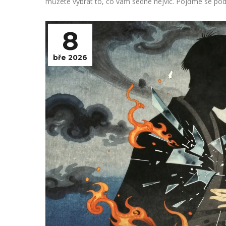
můžete vybrat to, co vám sedne nejvíc. Pojďme se podí
8
bře 2026