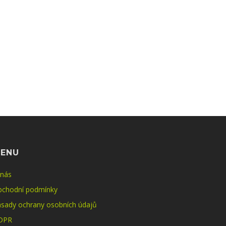
ENU
 nás
bchodní podmínky
sady ochrany osobních údajů
DPR