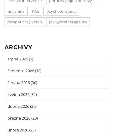
krizová intervence
poruchy příjmu potravy
autismus
PAS
psychoterapeut
terapeutický vztah
jak vybrat terapeuta
ARCHIVY
srpna 2026
(7)
července 2026
(30)
června 2026
(30)
května 2026
(31)
dubna 2026
(26)
března 2026
(20)
února 2026
(23)