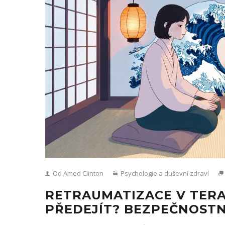
Od Amed Clinton
Psychologie a duševní zdraví
RETRAUMATIZACE V TERAP
PŘEDEJÍT? BEZPEČNOSTN