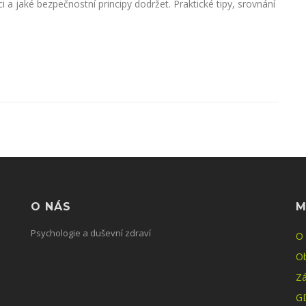
i a jaké bezpečnostní principy dodržet. Praktické tipy, srovnání
O NÁS
M
Psychologie a duševní zdraví
O
O
Zá
G