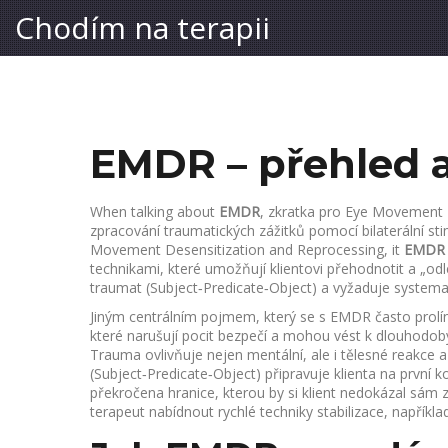
Chodím na terapii
EMDR – přehled a
When talking about
EMDR
,
zkratka pro Eye Movement 
zpracování traumatických zážitků pomocí bilaterální st
Movement Desensitization and Reprocessing
, it
EMDR 
technikami, které umožňují klientovi přehodnotit a „o
traumat (Subject‑Predicate‑Object) a vyžaduje systemat
Jiným centrálním pojmem, který se s EMDR často prolí
které narušují pocit bezpečí a mohou vést k dlouhod
Trauma ovlivňuje nejen mentální, ale i tělesné reakce a
(Subject‑Predicate‑Object) připravuje klienta na prvn
překročena hranice, kterou by si klient nedokázal sá
terapeut nabídnout rychlé techniky stabilizace, napříkla