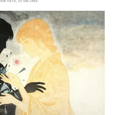
vat na to, co vás čeká.