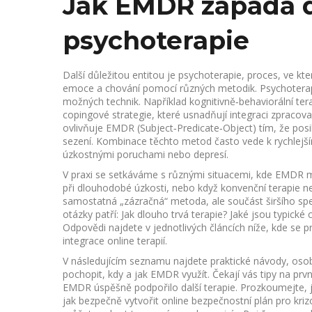
Jak EMDR zapadá d
psychoterapie
Další důležitou entitou je
psychoterapie
,
proces, ve kt
emoce a chování pomocí různých metodik
. Psychoter
možných technik. Například kognitivně‑behaviorální ter
copingové strategie, které usnadňují integraci zprac
ovlivňuje EMDR (Subject‑Predicate‑Object) tím, že posi
sezení. Kombinace těchto metod často vede k rychlejšímu
úzkostnými poruchami nebo depresí.
V praxi se setkáváme s různými situacemi, kde EMDR 
při dlouhodobé úzkosti, nebo když konvenční terapie n
samostatná „zázračná“ metoda, ale součást širšího spe
otázky patří: Jak dlouho trvá terapie? Jaké jsou typic
Odpovědi najdete v jednotlivých článcích níže, kde se p
integrace online terapií.
V následujícím seznamu najdete praktické návody, oso
pochopit, kdy a jak EMDR využít. Čekají vás tipy na první
EMDR úspěšně podpořilo další terapie. Prozkoumejte, ja
jak bezpečně vytvořit online bezpečnostní plán pro krizo