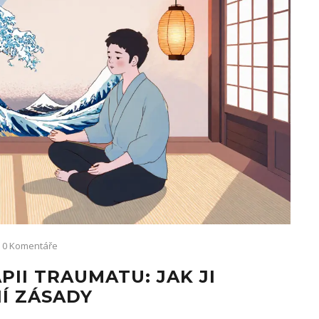
0 Komentáře
II TRAUMATU: JAK JI
Í ZÁSADY