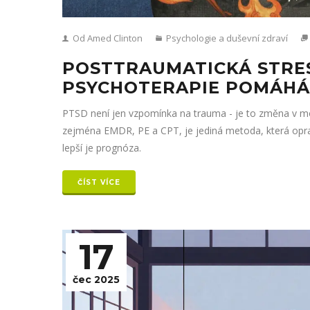
Od Amed Clinton
Psychologie a duševní zdraví
POSTTRAUMATICKÁ STRES
PSYCHOTERAPIE POMÁHÁ
PTSD není jen vzpomínka na trauma - je to změna v moz
zejména EMDR, PE a CPT, je jediná metoda, která oprav
lepší je prognóza.
ČÍST VÍCE
17
čec 2025