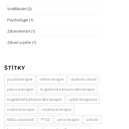
Vzdělávání
(2)
Psychologie
(1)
Zdravotnictví
(1)
Zdraví a péče
(1)
ŠTÍTKY
psychoterapie
online terapie
duševní zdraví
párová terapie
kognitivně behaviorální terapie
kognitivně-behaviorální terapie
výběr terapeuta
rodinná terapie
vztahová terapie
léčba závislostí
PTSD
cena terapie
úzkost