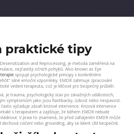
 praktické tipy
Desensitization and Reprocessing, je metoda zaměřená na
imulace, nejčastěji očních pohybů
. Also known as
Eye
terapie
spojuje psychologické principy s konkrétními
dlehčit“ silné emoční vzpomínky. EMDR zahrnuje zpracování
ické vedení terapeuta, což je klíčové pro bezpečný průběh.
ná, je
trauma
,
psychologický stav po závažných událostech,
obým symptomům jako jsou flashbacky, úzkost nebo nespavost
.
 často vyžaduje zásah krizové intervence. Krizová intervence
í kontakt s terapeutem a zajišťuje, že během EMDR nebude
m zvládnout. V praxi to znamená, že před zahájením EMDR může
d dechová cvičení nebo grounding, aby se klient cítil bezpečně.