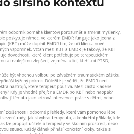
o širšího kontextu
erém odborník pomáhá klientovi porozumět a změnit myšlenky,
apie poskytuje rámec, ve kterém EMDR funguje jako jedna z
apie (KBT) může doplnit EMDR tím, že učí klienta nové
ovaných vzpomínek. Vztah mezi KBT a EMDR je takový, že KBT
luje dovednosti, které klient potřebuje po terapeutickém
 a trvalejšímu zlepšení, zejména u lidí, kteří trpí PTSD,
může být vhodnou volbou: po závažném traumatickém zážitku,
epřináší kýžený pokrok. Důležité je vědět, že EMDR není
ktra nástrojů, které terapeut používá. Mezi často kladené
ké ceny? Kdy je vhodné přejít na EMDR po KBT nebo naopak?
rolínají témata jako krizová intervence, práce s dětmi, nebo
bní zkušenosti i odborné přehledy, které vám pomohou lépe
 sezení, rady, jak si vybrat terapeuta, a konkrétní příklady, kde
k lze propojit učitele a terapeuty ve školním prostředí, nebo
vou situaci. Každý článek přináší konkrétní kroky, takže si