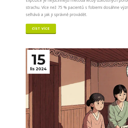
Expozice je nejúčinnější metoda léčby úzkostných poru
strachu. Více než 75 % pacientů s fobiemi dosáhne význ
selhává a jak ji správně provádět.
ČÍST VÍCE
15
lis 2024