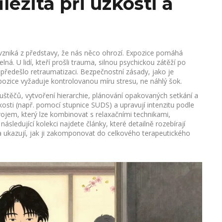
ležitá při úzkosti a
vzniká z představy, že nás něco ohrozí. Expozice pomáhá
ná. U lidí, kteří prošli
trauma
,
silnou psychickou zátěží po
 předešlo retraumatizaci. Bezpečnostní zásady, jako je
xpozice vyžaduje kontrolovanou míru stresu, ne náhlý šok.
pouštěčů, vytvoření hierarchie, plánování opakovaných setkání a
úzkosti (např. pomocí stupnice SUDS) a upravují intenzitu podle
ojem, který lze kombinovat s relaxačními technikami,
následující kolekci najdete články, které detailně rozebírají
 a ukazují, jak ji zakomponovat do celkového terapeutického