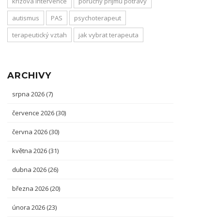
krizová intervence
poruchy příjmu potravy
autismus
PAS
psychoterapeut
terapeutický vztah
jak vybrat terapeuta
ARCHIVY
srpna 2026
(7)
července 2026
(30)
června 2026
(30)
května 2026
(31)
dubna 2026
(26)
března 2026
(20)
února 2026
(23)