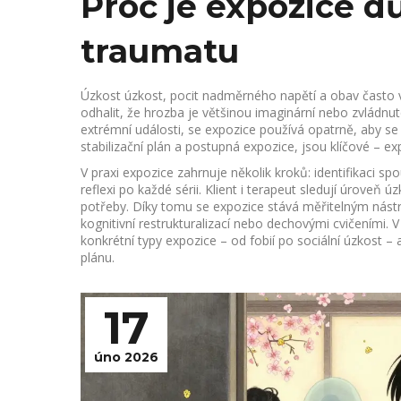
Proč je expozice dů
traumatu
Úzkost
úzkost
,
pocit nadměrného napětí a obav
často 
odhalit, že hrozba je většinou imaginární nebo zvládnutel
extrémní události
, se expozice používá opatrně, aby se
stabilizační plán a postupná expozice, jsou klíčové – e
V praxi expozice zahrnuje několik kroků: identifikaci s
reflexi po každé sérii. Klient i terapeut sledují úroveň 
potřeby. Díky tomu se expozice stává měřitelným nástr
kognitivní restrukturalizací nebo dechovými cvičeními. V 
konkrétní typy expozice – od fobií po sociální úzkost –
plánu.
17
úno 2026