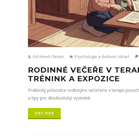
Od Amed Clinton
Psychologie a duševní zdraví
RODINNÉ VEČEŘE V TERAP
TRÉNINK A EXPOZICE
Praktický průvodce rodinnými večeřemi v terapii poruch
a tipy pro dlouhodobý výsledek.
ČÍST VÍCE