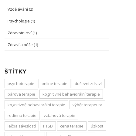
Vzdělávání
(2)
Psychologie
(1)
Zdravotnictví
(1)
Zdraví a péče
(1)
ŠTÍTKY
psychoterapie
online terapie
duševní zdraví
párová terapie
kognitivně behaviorální terapie
kognitivně-behaviorální terapie
výběr terapeuta
rodinná terapie
vztahová terapie
léčba závislostí
PTSD
cena terapie
úzkost