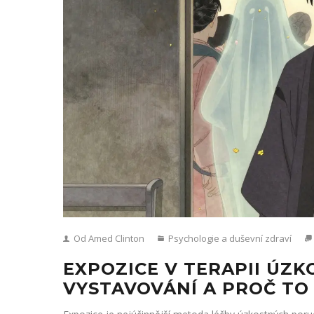
Od Amed Clinton
Psychologie a duševní zdraví
EXPOZICE V TERAPII ÚZK
VYSTAVOVÁNÍ A PROČ T