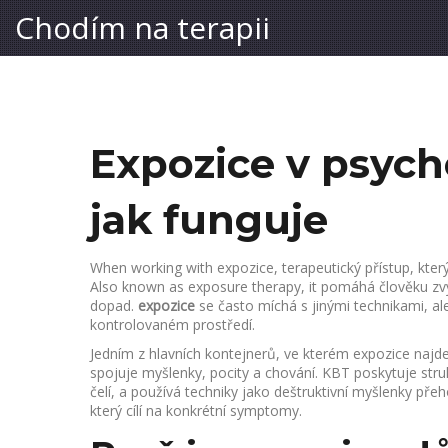
Chodím na terapii
Expozice v psycho
jak funguje
When working with
expozice
,
terapeutický přístup, kte
Also known as
exposure therapy
, it
pomáhá člověku zvy
dopad
.
expozice
se často míchá s jinými technikami, al
kontrolovaném prostředí.
Jedním z hlavních kontejnerů, ve kterém expozice najde
spojuje myšlenky, pocity a chování
. KBT poskytuje stru
čelí, a používá techniky jako deštruktivní myšlenky pře
který cílí na konkrétní symptomy.