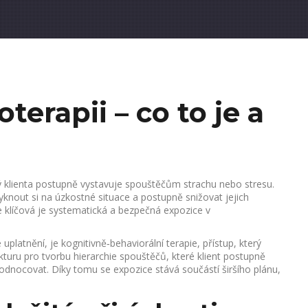
terapii – co to je a
rý klienta postupně vystavuje spouštěčům strachu nebo stresu
.
knout si na úzkostné situace a postupně snižovat jejich
e klíčová je systematická a bezpečná expozice v
 uplatnění, je
kognitivně‑behaviorální terapie
,
přístup, který
kturu pro tvorbu hierarchie spouštěčů, které klient postupně
hodnocovat. Díky tomu se expozice stává součástí širšího plánu,