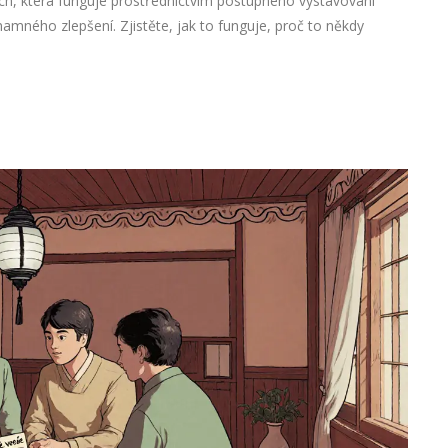
ch, která funguje prostřednictvím postupného vystavování
amného zlepšení. Zjistěte, jak to funguje, proč to někdy