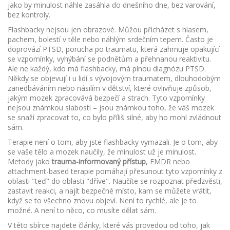
jako by minulost náhle zasáhla do dnešního dne, bez varování,
bez kontroly.
Flashbacky nejsou jen obrazové. Můžou přicházet s hlasem,
pachem, bolestí v těle nebo náhlým srdečním tepem. Často je
doprovází
PTSD
,
porucha po traumatu, která zahrnuje opakující
se vzpomínky, vyhýbání se podnětům a přehnanou reaktivitu
.
Ale ne každý, kdo má flashbacky, má plnou diagnózu PTSD.
Někdy se objevují i u lidí s
vývojovým traumatem
,
dlouhodobým
zanedbáváním nebo násilím v dětství, které ovlivňuje způsob,
jakým mozek zpracovává bezpečí a strach
. Tyto vzpomínky
nejsou známkou slabosti – jsou známkou toho, že váš mozek
se snaží zpracovat to, co bylo příliš silné, aby ho mohl zvládnout
sám.
Terapie není o tom, aby jste flashbacky vymazali. Je o tom, aby
se vaše tělo a mozek naučily, že minulost už je minulost.
Metody jako
trauma-informovaný přístup
, EMDR nebo
attachment-based terapie pomáhají přesunout tyto vzpomínky z
oblasti "teď" do oblasti "dříve". Naučíte se rozpoznat předzvěsti,
zastavit reakci, a najít bezpečné místo, kam se můžete vrátit,
když se to všechno znovu objeví. Není to rychlé, ale je to
možné. A není to něco, co musíte dělat sám.
V této sbírce najdete články, které vás provedou od toho, jak