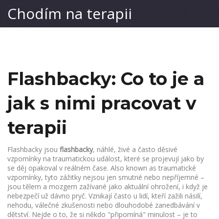
Chodím na terapii
Flashbacky: Co to je a
jak s nimi pracovat v
terapii
Flashbacky jsou
flashbacky
,
náhlé, živé a často děsivé
vzpomínky na traumatickou událost, které se projevují jako by
se děj opakoval v reálném čase
. Also known as
traumatické
vzpomínky
, tyto zážitky nejsou jen smutné nebo nepříjemné –
jsou tělem a mozgem zažívané jako aktuální ohrožení, i když je
nebezpečí už dávno pryč.
Vznikají často u lidí, kteří zažili násilí,
nehodu, válečné zkušenosti nebo dlouhodobé zanedbávání v
dětství. Nejde o to, že si někdo "připomíná" minulost – je to