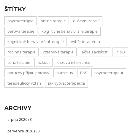
ŠTÍTKY
psychoterapie
online terapie
duševní zdraví
párová terapie
kognitivně behaviorální terapie
kognitivně-behaviorální terapie
výběr terapeuta
rodinná terapie
vztahová terapie
léčba závislostí
PTSD
cena terapie
úzkost
krizová intervence
poruchy příjmu potravy
autismus
PAS
psychoterapeut
terapeutický vztah
jak vybrat terapeuta
ARCHIVY
srpna 2026
(8)
července 2026
(30)