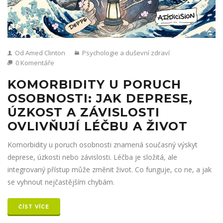
Od Amed Clinton
Psychologie a duševní zdraví
0 Komentáře
KOMORBIDITY U PORUCH
OSOBNOSTI: JAK DEPRESE,
ÚZKOST A ZÁVISLOSTI
OVLIVŇUJÍ LÉČBU A ŽIVOT
Komorbidity u poruch osobnosti znamená současný výskyt
deprese, úzkosti nebo závislosti. Léčba je složitá, ale
integrovaný přístup může změnit život. Co funguje, co ne, a jak
se vyhnout nejčastějším chybám.
ČÍST VÍCE