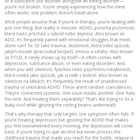
or a substance use disorder alongside an eating disorder—
you’re not broken. You’re simply experiencing how the mind
often works: one problem doesn’t travel alone.
Most people assume that if you’re in therapy, you’re dealing with
just one thing. But reality is messier.
ADHD
,
porucha pozornosti,
která často přechází v úzkost nebo deprese
. Also known as
ADD
, it’s frequently paired with emotional struggles that meds
alone can’t fix.
Or take
trauma
,
zkušenost, která mění způsob,
jakým mozek zpracovává bezpečí, emoce a vztahy
. Also known
as
PTSD
, it rarely shows up by itself—it often comes with
depression, substance abuse, or even eating disorders.
And
when you add
závislost
,
fyzickou nebo psychickou návykovost,
která vzniká jako způsob, jak si radit s bolestí
. Also known as
závislost na látkách
, it’s frequently the result of unaddressed
trauma or untreated ADHD.
These aren’t random coincidences.
They’re connected systems. One issue masks another. One fuels
the next. And treating them separately? That’s like trying to fix a
leaky roof while ignoring the rotting beams underneath.
That’s why therapy that only targets one symptom often fails. If
you’re treating depression but ignoring the ADHD that makes
you feel overwhelmed every morning, the depression will come
back. If you’re trying to quit alcohol but never process the
childhood trauma that made you reach for the bottle, relapse is