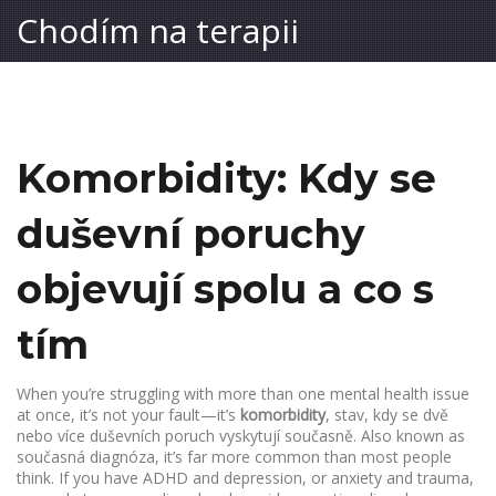
Chodím na terapii
Komorbidity: Kdy se
duševní poruchy
objevují spolu a co s
tím
When you’re struggling with more than one mental health issue
at once, it’s not your fault—it’s
komorbidity
,
stav, kdy se dvě
nebo více duševních poruch vyskytují současně
. Also known as
současná diagnóza
, it’s far more common than most people
think. If you have ADHD and depression, or anxiety and trauma,