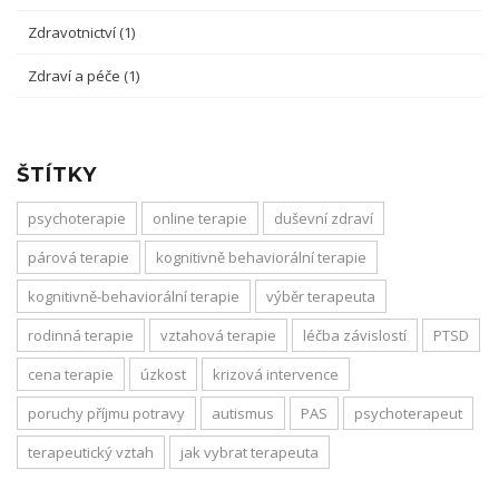
Zdravotnictví
(1)
Zdraví a péče
(1)
ŠTÍTKY
psychoterapie
online terapie
duševní zdraví
párová terapie
kognitivně behaviorální terapie
kognitivně-behaviorální terapie
výběr terapeuta
rodinná terapie
vztahová terapie
léčba závislostí
PTSD
cena terapie
úzkost
krizová intervence
poruchy příjmu potravy
autismus
PAS
psychoterapeut
terapeutický vztah
jak vybrat terapeuta