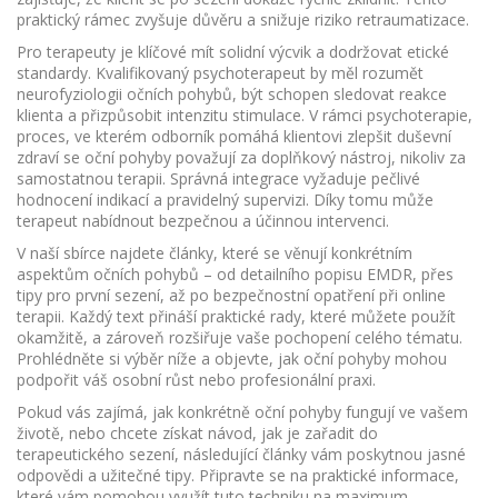
praktický rámec zvyšuje důvěru a snižuje riziko retraumatizace.
Pro terapeuty je klíčové mít solidní výcvik a dodržovat etické
standardy. Kvalifikovaný psychoterapeut by měl rozumět
neurofyziologii očních pohybů, být schopen sledovat reakce
klienta a přizpůsobit intenzitu stimulace. V rámci
psychoterapie
,
proces, ve kterém odborník pomáhá klientovi zlepšit duševní
zdraví
se oční pohyby považují za doplňkový nástroj, nikoliv za
samostatnou terapii. Správná integrace vyžaduje pečlivé
hodnocení indikací a pravidelný supervizi. Díky tomu může
terapeut nabídnout bezpečnou a účinnou intervenci.
V naší sbírce najdete články, které se věnují konkrétním
aspektům očních pohybů – od detailního popisu EMDR, přes
tipy pro první sezení, až po bezpečnostní opatření při online
terapii. Každý text přináší praktické rady, které můžete použít
okamžitě, a zároveň rozšiřuje vaše pochopení celého tématu.
Prohlédněte si výběr níže a objevte, jak oční pohyby mohou
podpořit váš osobní růst nebo profesionální praxi.
Pokud vás zajímá, jak konkrétně oční pohyby fungují ve vašem
životě, nebo chcete získat návod, jak je zařadit do
terapeutického sezení, následující články vám poskytnou jasné
odpovědi a užitečné tipy. Připravte se na praktické informace,
které vám pomohou využít tuto techniku na maximum.