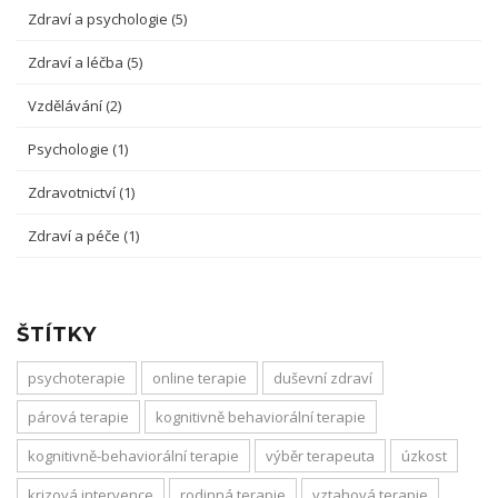
Zdraví a psychologie
(5)
Zdraví a léčba
(5)
Vzdělávání
(2)
Psychologie
(1)
Zdravotnictví
(1)
Zdraví a péče
(1)
ŠTÍTKY
psychoterapie
online terapie
duševní zdraví
párová terapie
kognitivně behaviorální terapie
kognitivně-behaviorální terapie
výběr terapeuta
úzkost
krizová intervence
rodinná terapie
vztahová terapie