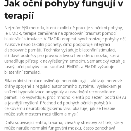
Jak oční pohyby fungují v
terapii
Nejznámější metoda, která explicitně pracuje s očními pohyby,
je
EMDR
,
terapie zaměřená na zpracování traumat pomocí
bilaterální stimulace
. V EMDR terapeut synchronizuje pohyby očí,
zvukové nebo taktilní podněty, čímž podporuje integraci
disociované paměti. Technika vyžaduje
bilaterální stimulaci
,
střídavé podněty pro pravou a levou hemisféru mozku
, která
usnadňuje přístup k nevyřešeným emocím. Semantický vztah je
jasný: oční pohyby jsou součástí EMDR, a EMDR vyžaduje
bilaterální stimulaci.
Bilaterální stimulace ovlivňuje neurobiologii – aktivuje nervové
dráhy spojené s regulací autonomního systému. Výsledkem je
snížení hyperaktivace amygdaly a usnadnění reconsolidace
paměti. To vysvětluje, proč mnoho klientů po sezení pocítí úlevu
a jasnější myšlení. Přechod od pouhých očních pohybů k
celkovému neurobiologickému vlivu ukazuje, jak se terapie
může stát mostem mezi tělem a myslí.
Další související entita,
trauma
,
závažný stresový zážitek, který
může narušit normální fungování mozku
, často zanechává