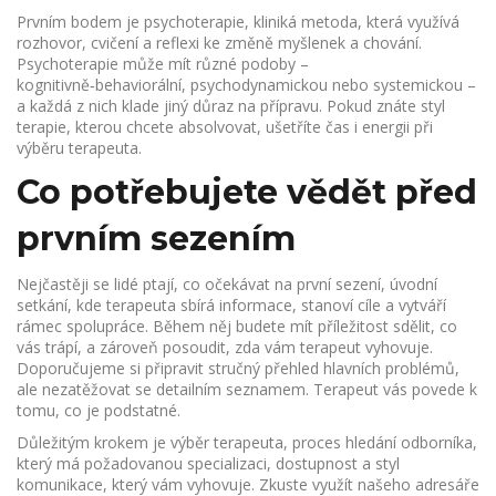
Prvním bodem je
psychoterapie
,
kliniká metoda, která využívá
rozhovor, cvičení a reflexi ke změně myšlenek a chování
.
Psychoterapie může mít různé podoby –
kognitivně‑behaviorální, psychodynamickou nebo systemickou –
a každá z nich klade jiný důraz na přípravu. Pokud znáte styl
terapie, kterou chcete absolvovat, ušetříte čas i energii při
výběru terapeuta.
Co potřebujete vědět před
prvním sezením
Nejčastěji se lidé ptají, co očekávat na
první sezení
,
úvodní
setkání, kde terapeuta sbírá informace, stanoví cíle a vytváří
rámec spolupráce
. Během něj budete mít příležitost sdělit, co
vás trápí, a zároveň posoudit, zda vám terapeut vyhovuje.
Doporučujeme si připravit stručný přehled hlavních problémů,
ale nezatěžovat se detailním seznamem. Terapeut vás povede k
tomu, co je podstatné.
Důležitým krokem je
výběr terapeuta
,
proces hledání odborníka,
který má požadovanou specializaci, dostupnost a styl
komunikace, který vám vyhovuje
. Zkuste využít našeho adresáře