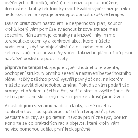
ověřených odborníků, přečtěte recenze a pokud můžete,
domluvte si krátký telefonický úvod. Kvalitní výběr snižuje riziko
nedorozumění a zvyšuje pravděpodobnost úspěšné terapie.
Dalším praktickým nástrojem je
bezpečnostní plán
,
soubor
kroků, který vám pomůže zvládnout krizové situace mezi
sezeními
. Plán zahrnuje kontakty na krizové linky, mimo
terapeutické techniky a konkrétní akce, které můžete
podniknout, když se objeví silná úzkost nebo impulz k
seberealizačnímu chování. Vytvoření takového plánu už při první
návštěvě poskytuje pocit jistoty.
příprava na terapii
tak spojuje výběr vhodného terapeuta,
pochopení struktury prvního sezení a nastavení bezpečnostního
plánu. Každý z těchto prvků vytváří pevný základ, na kterém
můžete stavět dlouhodobou změnu. Pokud se vám podaří vše
promyslet předem, ušetříte čas, snížíte stres a zvýšíte šanci, že
se terapie stane skutečným nástrojem ke zdravějšímu životu.
V následujícím seznamu najdete články, které rozebírají
konkrétní tipy – od spolupráce učitelů a terapeutů, přes
bezplatné služby, až po detailní návody pro různé typy poruch.
Ponořte se do praktických rad a objevte, které kroky vám
nejvíce pomohou udělat první krok správně.