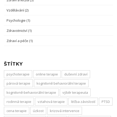
Zdraví a léčba
(5)
Vzdělávání
(2)
Psychologie
(1)
Zdravotnictví
(1)
Zdraví a péče
(1)
ŠTÍTKY
psychoterapie
online terapie
duševní zdraví
párová terapie
kognitivně behaviorální terapie
kognitivně-behaviorální terapie
výběr terapeuta
rodinná terapie
vztahová terapie
léčba závislostí
PTSD
cena terapie
úzkost
krizová intervence