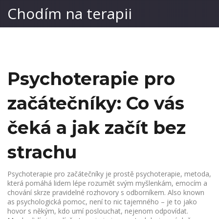
Chodím na terapii
Psychoterapie pro
začátečníky: Co vás
čeká a jak začít bez
strachu
Psychoterapie pro začátečníky je prostě
psychoterapie
,
metoda,
která pomáhá lidem lépe rozumět svým myšlenkám, emocím a
chování skrze pravidelné rozhovory s odborníkem
. Also known
as
psychologická pomoc
, není to nic tajemného – je to jako
hovor s někým, kdo umí poslouchat, nejenom odpovídat.