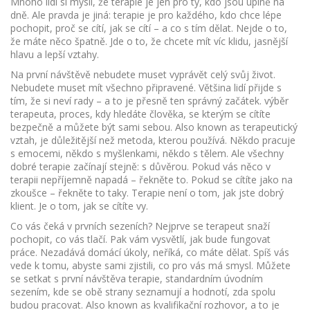
Mnoho lidí si myslí, že terapie je jen pro ty, kdo jsou úplně na
dně. Ale pravda je jiná: terapie je pro každého, kdo chce lépe
pochopit, proč se cítí, jak se cítí – a co s tím dělat. Nejde o to,
že máte něco špatně. Jde o to, že chcete mít víc klidu, jasnější
hlavu a lepší vztahy.
Na první návštěvě nebudete muset vyprávět celý svůj život.
Nebudete muset mít všechno připravené. Většina lidí přijde s
tím, že si neví rady – a to je přesně ten správný začátek.
výběr
terapeuta
,
proces, kdy hledáte člověka, se kterým se cítíte
bezpečně a můžete být sami sebou
. Also known as
terapeutický
vztah
, je důležitější než metoda, kterou používá.
Někdo pracuje
s emocemi, někdo s myšlenkami, někdo s tělem. Ale všechny
dobré terapie začínají stejně: s důvěrou. Pokud vás něco v
terapii nepříjemně napadá – řekněte to. Pokud se cítíte jako na
zkoušce – řekněte to taky. Terapie není o tom, jak jste dobrý
klient. Je o tom, jak se cítíte vy.
Co vás čeká v prvních sezeních? Nejprve se terapeut snaží
pochopit, co vás tlačí. Pak vám vysvětlí, jak bude fungovat
práce. Nezadává domácí úkoly, neříká, co máte dělat. Spíš vás
vede k tomu, abyste sami zjistili, co pro vás má smysl. Můžete
se setkat s
první návštěva terapie
,
standardním úvodním
sezením, kde se obě strany seznamují a hodnotí, zda spolu
budou pracovat
. Also known as
kvalifikační rozhovor
, a to je