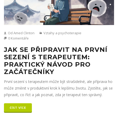
Od Amed Clinton
Vztahy a psychoterapie
0 Komentáře
JAK SE PŘIPRAVIT NA PRVNÍ
SEZENÍ S TERAPEUTEM:
PRAKTICKÝ NÁVOD PRO
ZAČÁTEČNÍKY
První sezení s terapeutem může být strašidelné, ale příprava ho
může změnit v produktivní krok k lepšímu životu. Zjistěte, jak se
připravit, co říct a jak poznat, zda je terapeut ten správný.
ČÍST VÍCE