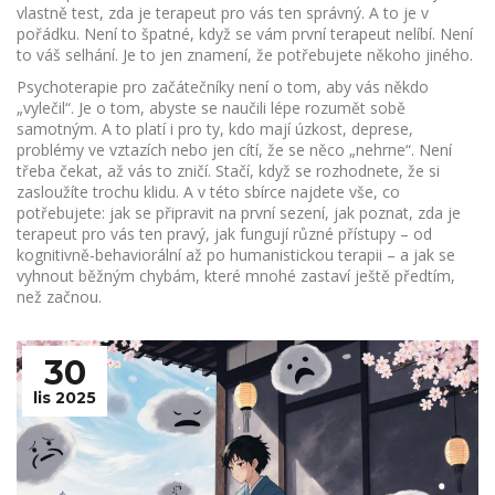
vlastně test, zda je terapeut pro vás ten správný.
A to je v
pořádku. Není to špatné, když se vám první terapeut nelíbí. Není
to váš selhání. Je to jen znamení, že potřebujete někoho jiného.
Psychoterapie pro začátečníky není o tom, aby vás někdo
„vylečil“. Je o tom, abyste se naučili lépe rozumět sobě
samotným. A to platí i pro ty, kdo mají úzkost, deprese,
problémy ve vztazích nebo jen cítí, že se něco „nehrne“. Není
třeba čekat, až vás to zničí. Stačí, když se rozhodnete, že si
zasloužíte trochu klidu. A v této sbírce najdete vše, co
potřebujete: jak se připravit na první sezení, jak poznat, zda je
terapeut pro vás ten pravý, jak fungují různé přístupy – od
kognitivně-behaviorální až po humanistickou terapii – a jak se
vyhnout běžným chybám, které mnohé zastaví ještě předtím,
než začnou.
30
lis 2025