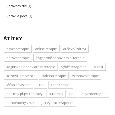
Zdravotnictví
(1)
Zdraví a péče
(1)
ŠTÍTKY
psychoterapie
online terapie
duševní zdraví
párová terapie
kognitivně behaviorální terapie
kognitivně-behaviorální terapie
výběr terapeuta
úzkost
krizová intervence
rodinná terapie
vztahová terapie
léčba závislostí
PTSD
cena terapie
poruchy příjmu potravy
autismus
PAS
psychoterapeut
terapeutický vztah
jak vybrat terapeuta