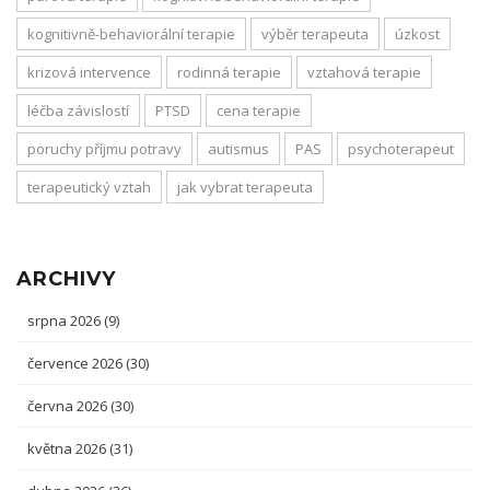
kognitivně-behaviorální terapie
výběr terapeuta
úzkost
krizová intervence
rodinná terapie
vztahová terapie
léčba závislostí
PTSD
cena terapie
poruchy příjmu potravy
autismus
PAS
psychoterapeut
terapeutický vztah
jak vybrat terapeuta
ARCHIVY
srpna 2026
(9)
července 2026
(30)
června 2026
(30)
května 2026
(31)