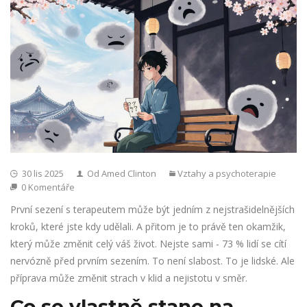
30 lis 2025
Od Amed Clinton
Vztahy a psychoterapie
0 Komentáře
První sezení s terapeutem může být jedním z nejstrašidelnějších
kroků, které jste kdy udělali. A přitom je to právě ten okamžik,
který může změnit celý váš život. Nejste sami - 73 % lidí se cítí
nervózně před prvním sezením. To není slabost. To je lidské. Ale
příprava může změnit strach v klid a nejistotu v směr.
Co se vlastně stane na