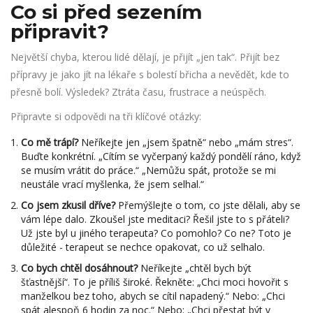
Co si před sezením
připravit?
Největší chyba, kterou lidé dělají, je přijít „jen tak“. Přijít bez
přípravy je jako jít na lékaře s bolestí břicha a nevědět, kde to
přesně bolí. Výsledek? Ztráta času, frustrace a neúspěch.
Připravte si odpovědi na tři klíčové otázky:
Co mě trápí?
Neříkejte jen „jsem špatně“ nebo „mám stres“.
Buďte konkrétní. „Cítím se vyčerpaný každý pondělí ráno, když
se musím vrátit do práce.“ „Nemůžu spát, protože se mi
neustále vrací myšlenka, že jsem selhal.“
Co jsem zkusil dříve?
Přemýšlejte o tom, co jste dělali, aby se
vám lépe dalo. Zkoušel jste meditaci? Řešil jste to s přáteli?
Už jste byl u jiného terapeuta? Co pomohlo? Co ne? Toto je
důležité - terapeut se nechce opakovat, co už selhalo.
Co bych chtěl dosáhnout?
Neříkejte „chtěl bych být
šťastnější“. To je příliš široké. Řekněte: „Chci moci hovořit s
manželkou bez toho, abych se cítil napadený.“ Nebo: „Chci
spát alespoň 6 hodin za noc.“ Nebo: „Chci přestat být v