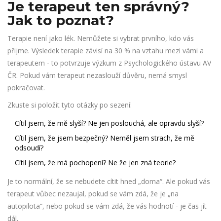
Je terapeut ten správný?
Jak to poznat?
Terapie není jako lék. Nemůžete si vybrat prvního, kdo vás
přijme. Výsledek terapie závisí na 30 % na vztahu mezi vámi a
terapeutem - to potvrzuje výzkum z Psychologického ústavu AV
ČR. Pokud vám terapeut nezaslouží důvěru, nemá smysl
pokračovat.
Zkuste si položit tyto otázky po sezení:
Cítil jsem, že mě slyší? Ne jen poslouchá, ale opravdu slyší?
Cítil jsem, že jsem bezpečný? Neměl jsem strach, že mě
odsoudí?
Cítil jsem, že má pochopení? Ne že jen zná teorie?
Je to normální, že se nebudete cítit hned „doma“. Ale pokud vás
terapeut vůbec nezaujal, pokud se vám zdá, že je „na
autopilota“, nebo pokud se vám zdá, že vás hodnotí - je čas jít
dál.