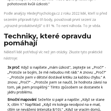
pohotovosti kvůli úzkosti.“
Podle analýzy HledejPsychologa.cz z roku 2022 lidé, kteří si před
sezením připravili tyto tři body, považovali první sezení za
„výrazně produktivnější“ o 81 %. To není náhoda. To je věda.
Techniky, které opravdu
pomáhají
Někteří lidé potřebují víc než jen otázky. Zkuste tyto praktické
nástroje:
3x proč
: Když si napíšete „mám úzkost“, zeptejte se: „Proč?“ -
„Protože se bojím, že mě nebudou mít rádi.“ A znovu: „Proč?“
- „Protože jsem v dětství dostával kritiku za každou chybu.“ A
znovu: „Proč?“ - „Protože jsem se naučil, že hodnota závisí na
tom, jak jsem prospěšný.“ Tímto způsobem se dostanete k
jádru problému.
Emoční mapování
: Sežeňte si papír a napište: „Když se stane
X, cítím Y.“ Například: „Když mi kolega neodpoví na e-mail,
cítím se nevážený (intenzita 8/10).“ „Když se vracím domů,