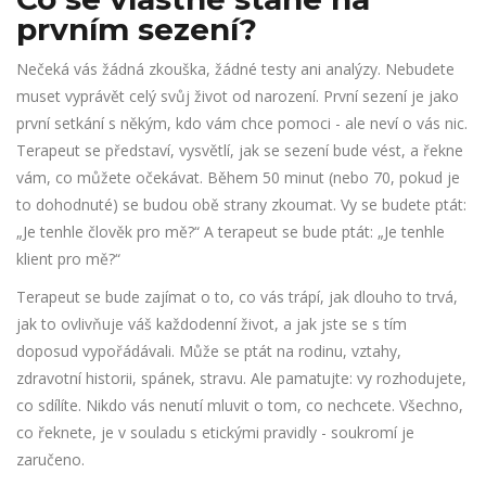
prvním sezení?
Nečeká vás žádná zkouška, žádné testy ani analýzy. Nebudete
muset vyprávět celý svůj život od narození. První sezení je jako
první setkání s někým, kdo vám chce pomoci - ale neví o vás nic.
Terapeut se představí, vysvětlí, jak se sezení bude vést, a řekne
vám, co můžete očekávat. Během 50 minut (nebo 70, pokud je
to dohodnuté) se budou obě strany zkoumat. Vy se budete ptát:
„Je tenhle člověk pro mě?“ A terapeut se bude ptát: „Je tenhle
klient pro mě?“
Terapeut se bude zajímat o to, co vás trápí, jak dlouho to trvá,
jak to ovlivňuje váš každodenní život, a jak jste se s tím
doposud vypořádávali. Může se ptát na rodinu, vztahy,
zdravotní historii, spánek, stravu. Ale pamatujte: vy rozhodujete,
co sdílíte. Nikdo vás nenutí mluvit o tom, co nechcete. Všechno,
co řeknete, je v souladu s etickými pravidly - soukromí je
zaručeno.