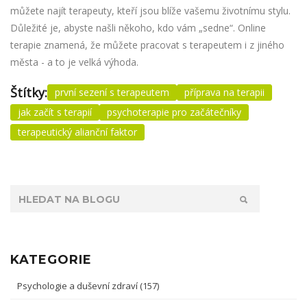
můžete najít terapeuty, kteří jsou blíže vašemu životnímu stylu.
Důležité je, abyste našli někoho, kdo vám „sedne“. Online
terapie znamená, že můžete pracovat s terapeutem i z jiného
města - a to je velká výhoda.
Štítky:
první sezení s terapeutem
příprava na terapii
jak začít s terapií
psychoterapie pro začátečníky
terapeutický alianční faktor
KATEGORIE
Psychologie a duševní zdraví
(157)