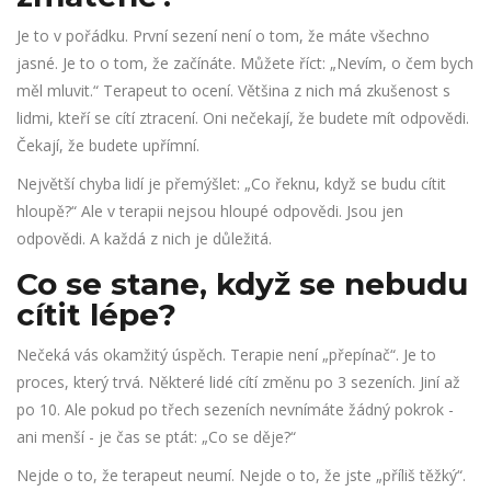
Je to v pořádku. První sezení není o tom, že máte všechno
jasné. Je to o tom, že začínáte. Můžete říct: „Nevím, o čem bych
měl mluvit.“ Terapeut to ocení. Většina z nich má zkušenost s
lidmi, kteří se cítí ztracení. Oni nečekají, že budete mít odpovědi.
Čekají, že budete upřímní.
Největší chyba lidí je přemýšlet: „Co řeknu, když se budu cítit
hloupě?“ Ale v terapii nejsou hloupé odpovědi. Jsou jen
odpovědi. A každá z nich je důležitá.
Co se stane, když se nebudu
cítit lépe?
Nečeká vás okamžitý úspěch. Terapie není „přepínač“. Je to
proces, který trvá. Některé lidé cítí změnu po 3 sezeních. Jiní až
po 10. Ale pokud po třech sezeních nevnímáte žádný pokrok -
ani menší - je čas se ptát: „Co se děje?“
Nejde o to, že terapeut neumí. Nejde o to, že jste „příliš těžký“.