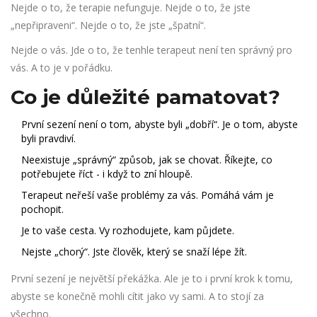
Nejde o to, že terapie nefunguje. Nejde o to, že jste
„nepřipraveni“. Nejde o to, že jste „špatní“.
Nejde o vás. Jde o to, že tenhle terapeut není ten správný pro
vás. A to je v pořádku.
Co je důležité pamatovat?
První sezení není o tom, abyste byli „dobří“. Je o tom, abyste
byli pravdiví.
Neexistuje „správný“ způsob, jak se chovat. Říkejte, co
potřebujete říct - i když to zní hloupě.
Terapeut neřeší vaše problémy za vás. Pomáhá vám je
pochopit.
Je to vaše cesta. Vy rozhodujete, kam půjdete.
Nejste „chorý“. Jste člověk, který se snaží lépe žít.
První sezení je největší překážka. Ale je to i první krok k tomu,
abyste se konečně mohli cítit jako vy sami. A to stojí za
všechno.