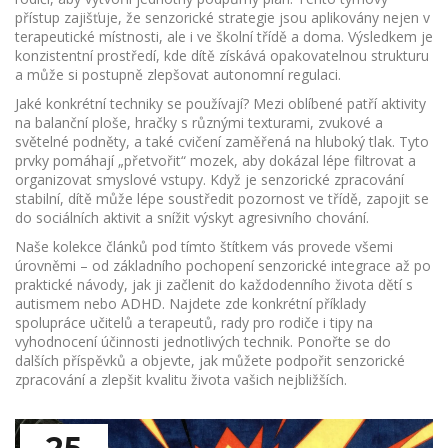
přístup zajišťuje, že senzorické strategie jsou aplikovány nejen v
terapeutické místnosti, ale i ve školní třídě a doma. Výsledkem je
konzistentní prostředí, kde dítě získává opakovatelnou strukturu
a může si postupně zlepšovat autonomní regulaci.
Jaké konkrétní techniky se používají? Mezi oblíbené patří aktivity
na balanční ploše, hračky s různými texturami, zvukové a
světelné podněty, a také cvičení zaměřená na hluboký tlak. Tyto
prvky pomáhají „přetvořit“ mozek, aby dokázal lépe filtrovat a
organizovat smyslové vstupy. Když je senzorické zpracování
stabilní, dítě může lépe soustředit pozornost ve třídě, zapojit se
do sociálních aktivit a snížit výskyt agresivního chování.
Naše kolekce článků pod tímto štítkem vás provede všemi
úrovněmi – od základního pochopení senzorické integrace až po
praktické návody, jak ji začlenit do každodenního života dětí s
autismem nebo ADHD. Najdete zde konkrétní příklady
spolupráce učitelů a terapeutů, rady pro rodiče i tipy na
vyhodnocení účinnosti jednotlivých technik. Ponořte se do
dalších příspěvků a objevte, jak můžete podpořit senzorické
zpracování a zlepšit kvalitu života vašich nejbližších.