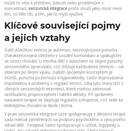
může to vést k přetížení, úzkosti nebo problémům s
koncentrací.
senzorická integrace
proto slouží jako most mezi
tím, co tělo cítí, a tím, jak to mysl využívá.
Klíčové související pojmy
a jejich vztahy
Další důležitou entitou je
autismus
,
neurovývojová porucha
charakterizovaná obtížemi v sociální komunikaci a opakujícími
se vzorci chování
.
U mnoha dětí s autismem se objeví poruchy
senzorického zpracování, což ztěžuje každodenní činnosti – od
oblečení po školní výuku. Dalším spojeným konceptem je
ADHD
,
porucha pozornosti a hyperaktivity, často doprovázená
impulzivitou a problémy s regulací emocí
.
. Oba tyto stavy těží z
cílených senzorických intervencí, které mohou zahrnovat
vestibulární, proprioceptivní i taktilní aktivity. Při správném
nastavení terapie se zlepšuje regulační schopnost, což vede ke
klidnějšímu chování ve škole i doma.
V praxi senzorická integrace úzce spolupracuje s
dětskou terapií
,
sada metod zaměřených na podporu psychického a vývojového
zdraví dětí
.
. Terapeut často spolupracuje s učiteli, logopedy a
rodiči, aby vytvořil jednotný podpůrný plán. Tento týmový