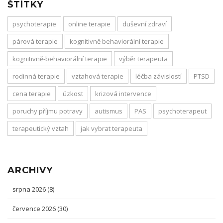
ŠTÍTKY
psychoterapie
online terapie
duševní zdraví
párová terapie
kognitivně behaviorální terapie
kognitivně-behaviorální terapie
výběr terapeuta
rodinná terapie
vztahová terapie
léčba závislostí
PTSD
cena terapie
úzkost
krizová intervence
poruchy příjmu potravy
autismus
PAS
psychoterapeut
terapeutický vztah
jak vybrat terapeuta
ARCHIVY
srpna 2026
(8)
července 2026
(30)