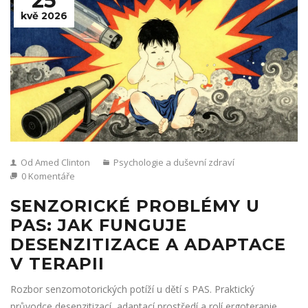
25
kvě 2026
Od Amed Clinton
Psychologie a duševní zdraví
0 Komentáře
SENZORICKÉ PROBLÉMY U
PAS: JAK FUNGUJE
DESENZITIZACE A ADAPTACE
V TERAPII
Rozbor senzomotorických potíží u dětí s PAS. Praktický
průvodce desenzitizací, adaptací prostředí a rolí ergoterapie.