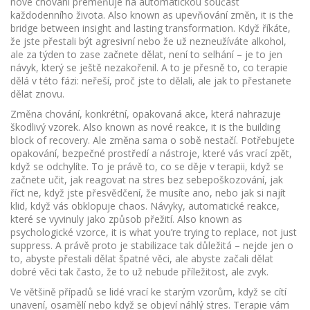
nové chování přeměňuje na automatickou součást
každodenního života
. Also known as
upevňování změn
, it is the
bridge between insight and lasting transformation.
Když říkáte,
že jste přestali být agresivní nebo že už nezneužíváte alkohol,
ale za týden to zase začnete dělat, není to selhání – je to jen
návyk, který se ještě nezakořenil. A to je přesně to, co terapie
dělá v této fázi: neřeší, proč jste to dělali, ale jak to přestanete
dělat znovu.
Změna chování
,
konkrétní, opakovaná akce, která nahrazuje
škodlivý vzorek
. Also known as
nové reakce
, it is the building
block of recovery.
Ale změna sama o sobě nestačí. Potřebujete
opakování, bezpečné prostředí a nástroje, které vás vrací zpět,
když se odchylíte. To je právě to, co se děje v terapii, když se
začnete učit, jak reagovat na stres bez sebepoškozování, jak
říct ne, když jste přesvědčení, že musíte ano, nebo jak si najít
klid, když vás obklopuje chaos.
Návyky
,
automatické reakce,
které se vyvinuly jako způsob přežití
. Also known as
psychologické vzorce
, it is what you’re trying to replace, not just
suppress.
A právě proto je stabilizace tak důležitá – nejde jen o
to, abyste přestali dělat špatné věci, ale abyste začali dělat
dobré věci tak často, že to už nebude příležitost, ale zvyk.
Ve většině případů se lidé vrací ke starým vzorům, když se cítí
unavení, osamělí nebo když se objeví náhlý stres. Terapie vám