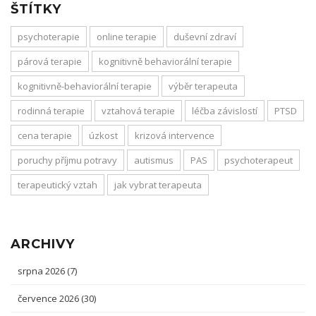
ŠTÍTKY
psychoterapie
online terapie
duševní zdraví
párová terapie
kognitivně behaviorální terapie
kognitivně-behaviorální terapie
výběr terapeuta
rodinná terapie
vztahová terapie
léčba závislostí
PTSD
cena terapie
úzkost
krizová intervence
poruchy příjmu potravy
autismus
PAS
psychoterapeut
terapeutický vztah
jak vybrat terapeuta
ARCHIVY
srpna 2026
(7)
července 2026
(30)