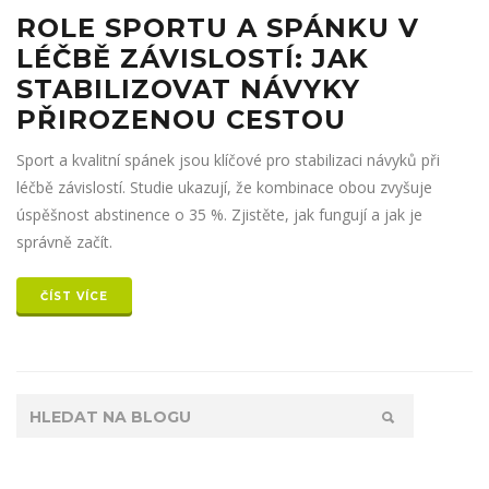
ROLE SPORTU A SPÁNKU V
LÉČBĚ ZÁVISLOSTÍ: JAK
STABILIZOVAT NÁVYKY
PŘIROZENOU CESTOU
Sport a kvalitní spánek jsou klíčové pro stabilizaci návyků při
léčbě závislostí. Studie ukazují, že kombinace obou zvyšuje
úspěšnost abstinence o 35 %. Zjistěte, jak fungují a jak je
správně začít.
ČÍST VÍCE