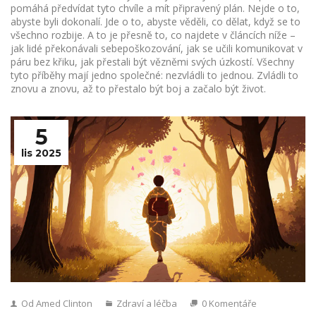
pomáhá předvídat tyto chvíle a mít připravený plán. Nejde o to,
abyste byli dokonalí. Jde o to, abyste věděli, co dělat, když se to
všechno rozbije. A to je přesně to, co najdete v článcích níže –
jak lidé překonávali sebepoškozování, jak se učili komunikovat v
páru bez křiku, jak přestali být vězněmi svých úzkostí. Všechny
tyto příběhy mají jedno společné: nezvládli to jednou. Zvládli to
znovu a znovu, až to přestalo být boj a začalo být život.
5
lis 2025
Od Amed Clinton
Zdraví a léčba
0 Komentáře