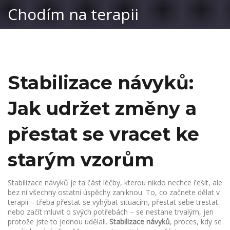
Chodím na terapii
Stabilizace návyků:
Jak udržet změny a
přestat se vracet ke
starým vzorům
Stabilizace návyků je ta část léčby, kterou nikdo nechce řešit, ale
bez ní všechny ostatní úspěchy zaniknou. To, co začnete dělat v
terapii – třeba přestat se vyhýbat situacím, přestat sebe trestat
nebo začít mluvit o svých potřebách – se nestane trvalým, jen
protože jste to jednou udělali.
Stabilizace návyků
,
proces, kdy se