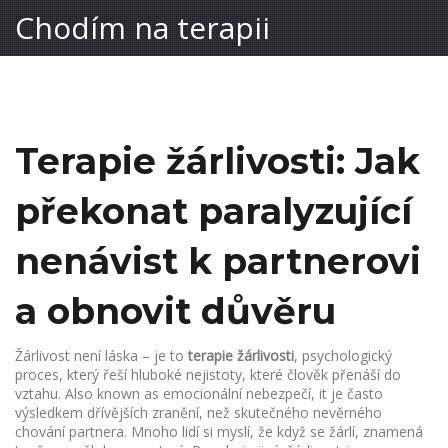
Chodím na terapii
Terapie žárlivosti: Jak
překonat paralyzující
nenávist k partnerovi
a obnovit důvěru
Žárlivost není láska – je to
terapie žárlivosti
,
psychologický
proces, který řeší hluboké nejistoty, které člověk přenáší do
vztahu
. Also known as
emocionální nebezpečí
, it je často
výsledkem dřívějších zranění, než skutečného nevěrného
chování partnera.
Mnoho lidí si myslí, že když se žárlí, znamená