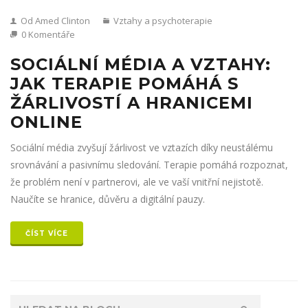
Od Amed Clinton
Vztahy a psychoterapie
0 Komentáře
SOCIÁLNÍ MÉDIA A VZTAHY:
JAK TERAPIE POMÁHÁ S
ŽÁRLIVOSTÍ A HRANICEMI
ONLINE
Sociální média zvyšují žárlivost ve vztazích díky neustálému
srovnávání a pasivnímu sledování. Terapie pomáhá rozpoznat,
že problém není v partnerovi, ale ve vaší vnitřní nejistotě.
Naučíte se hranice, důvěru a digitální pauzy.
ČÍST VÍCE