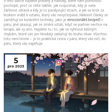
V této sbírce najdete příběhy a návody, které vám pomohou
pochopit, proč se cítíte takhle, jak rozpoznat, kdy je vaše
žárlivost zdravá a kdy je to paralyzující strach, a jak se krok za
krokem vrátit k vztahu, který vás nevyčerpává. Některé články se
zaměřují na konkrétní techniky, jako je
emocionální bezpečí
v
páru, jiné ukazují, jak se změní vztah, když se partner nechce na
terapii, ale vy ano. Najdete tu i to, jak se vyhnout běžným
chybám, které vás jen hlouběji zatlačují do kruhu obav. Všechno
toto není teorie – je to praktická cesta z páru, který vás ničí, do
páru, který vás naplňuje.
5
pro 2025