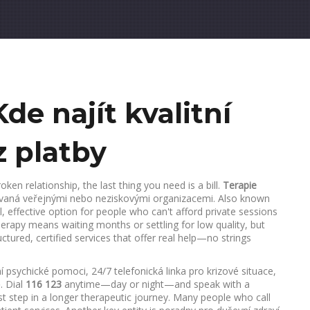
de najít kvalitní
z platby
ken relationship, the last thing you need is a bill.
Terapie
vaná veřejnými nebo neziskovými organizacemi
. Also known
real, effective option for people who can't afford private sessions
erapy means waiting months or settling for low quality, but
uctured, certified services that offer real help—no strings
ní psychické pomoci
,
24/7 telefonická linka pro krizové situace,
ě
.
Dial
116 123
anytime—day or night—and speak with a
 first step in a longer therapeutic journey. Many people who call