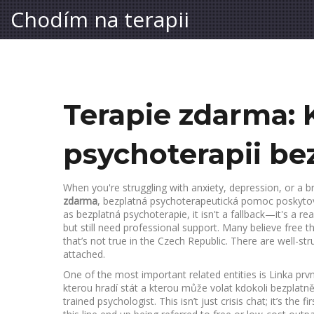
Chodím na terapii
Terapie zdarma: K
psychoterapii be
When you're struggling with anxiety, depression, or a bro
zdarma
,
bezplatná psychoterapeutická pomoc poskyto
as
bezplatná psychoterapie
, it isn't a fallback—it's a 
but still need professional support.
Many believe free th
that’s not true in the Czech Republic. There are well-str
attached.
One of the most important related entities is
Linka prv
kterou hradí stát a kterou může volat kdokoli bezplatn
trained psychologist. This isn’t just crisis chat; it’s the