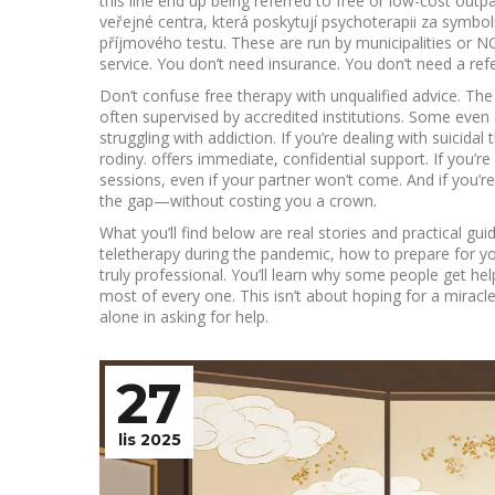
this line end up being referred to free or low-cost outpa
veřejné centra, která poskytují psychoterapii za symb
příjmového testu
.
These are run by municipalities or NG
service. You don’t need insurance. You don’t need a ref
Don’t confuse free therapy with unqualified advice. The 
often supervised by accredited institutions. Some even 
struggling with addiction. If you’re dealing with suicidal
rodiny
.
offers immediate, confidential support. If you’re 
sessions, even if your partner won’t come. And if you’re 
the gap—without costing you a crown.
What you’ll find below are real stories and practical gu
teletherapy during the pandemic, how to prepare for you
truly professional. You’ll learn why some people get h
most of every one. This isn’t about hoping for a mirac
alone in asking for help.
27
lis 2025