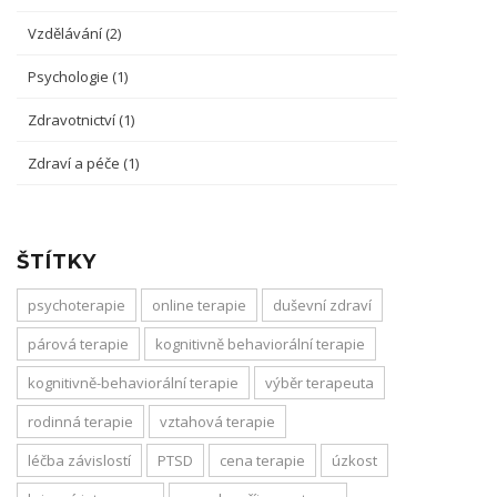
Vzdělávání
(2)
Psychologie
(1)
Zdravotnictví
(1)
Zdraví a péče
(1)
ŠTÍTKY
psychoterapie
online terapie
duševní zdraví
párová terapie
kognitivně behaviorální terapie
kognitivně-behaviorální terapie
výběr terapeuta
rodinná terapie
vztahová terapie
léčba závislostí
PTSD
cena terapie
úzkost