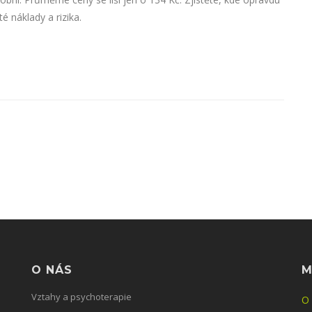
é náklady a rizika.
O NÁS
M
Vztahy a psychoterapie
O