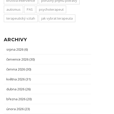
krizová intervence
poruchy příjmu potravy
autismus
PAS
psychoterapeut
terapeutický vztah
jak vybrat terapeuta
ARCHIVY
srpna 2026
(6)
července 2026
(30)
června 2026
(30)
května 2026
(31)
dubna 2026
(26)
března 2026
(20)
února 2026
(23)