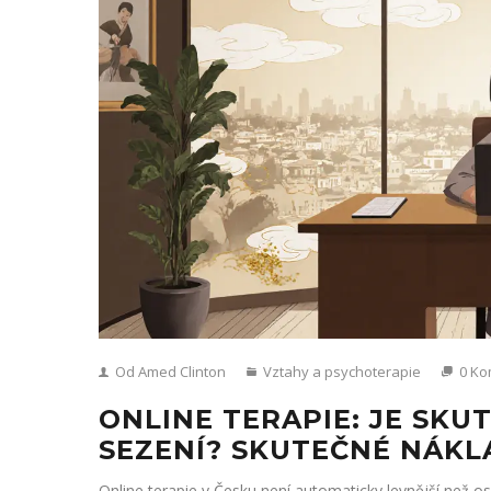
Od Amed Clinton
Vztahy a psychoterapie
0 Ko
ONLINE TERAPIE: JE SKU
SEZENÍ? SKUTEČNÉ NÁKL
Online terapie v Česku není automaticky levnější než os