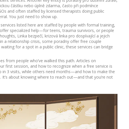
tient services. Another key entity is
poradny pro duševní zdraví
,
olickou částku nebo úplně zdarma, často při podmínce
Os and often staffed by licensed therapists doing public
erral. You just need to show up.
services listed here are staffed by people with formal training,
offer specialized help—for teens, trauma survivors, or people
 thoughts,
Linka bezpečí
,
krizová linka pro dospívající a jejich
in a relationship crisis, some poradny offer free couple
waiting for a spot in a public clinic, these services can bridge
ides from people who’ve walked this path. Articles on
r first session, and how to recognize when a free service is
elp in 3 visits, while others need months—and how to make the
le. It’s about knowing where to reach out—and that you’re not