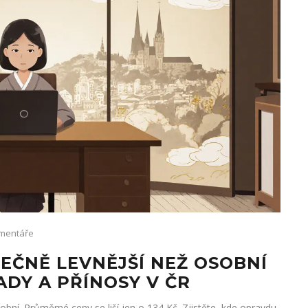
mentáře
TEČNĚ LEVNĚJŠÍ NEŽ OSOBNÍ
ADY A PŘÍNOSY V ČR
obní. Průměrné ceny se liší jen o 134 Kč. Zjistěte, kde opravdu