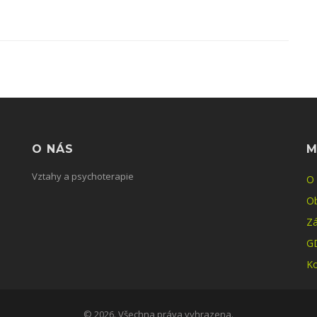
O NÁS
M
Vztahy a psychoterapie
O
O
Zá
G
Ko
© 2026. Všechna práva vyhrazena.