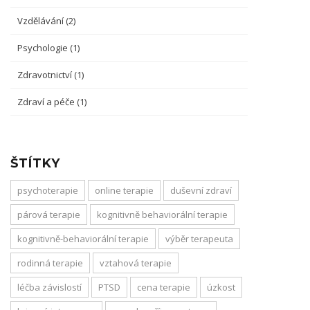
Vzdělávání
(2)
Psychologie
(1)
Zdravotnictví
(1)
Zdraví a péče
(1)
ŠTÍTKY
psychoterapie
online terapie
duševní zdraví
párová terapie
kognitivně behaviorální terapie
kognitivně-behaviorální terapie
výběr terapeuta
rodinná terapie
vztahová terapie
léčba závislostí
PTSD
cena terapie
úzkost