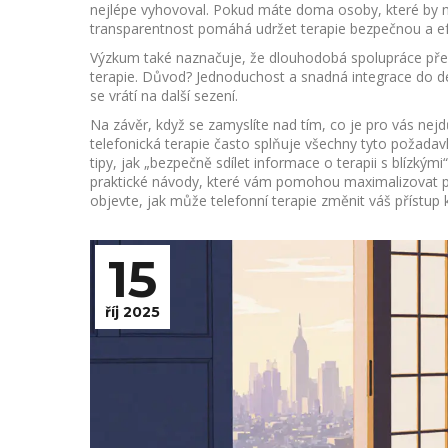
nejlépe vyhovoval. Pokud máte doma osoby, které by 
transparentnost pomáhá udržet terapie bezpečnou a efe
Výzkum také naznačuje, že dlouhodobá spolupráce přes
terapie. Důvod? Jednoduchost a snadná integrace do de
se vrátí na další sezení.
Na závěr, když se zamyslíte nad tím, co je pro vás nejd
telefonická terapie často splňuje všechny tyto požada
tipy, jak „bezpečně sdílet informace o terapii s blízkými“
praktické návody, které vám pomohou maximalizovat 
objevte, jak může telefonní terapie změnit váš přístup 
15
říj 2025