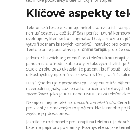
technické požadavky s telefonickým přístupem.
Klíčové aspekty te
Telefonická terapie zahrnuje několik konkrétních kompon
nemusí cestovat, což šetří čas i peníze. Druhá kompon
uvolňuje ty, kteří se bojí stigmatu. Třetí, a možná nejdů
vytvoří seznam krizových kontaktů, instrukce pro okamž
Tento plán je podstatný i pro
online terapii
, protože oba
Jedním z hlavních argumentů pro
telefonickou terapii
je
pandemie či přírodní katastrofy. V takových chvílích je
k
Studie z roku 2023 ukázala, že pacienti, kteří použili 
úzkostných symptomů ve srovnání s těmi, kteří čekali 
Další výhodou je
personalizace
. Terapeut může během 
neverbální signály, což je často ztraceno v textových 
technikami
, jako je KBT nebo EMDR, dává telefonické
Nezapomínejme také na
nákladovou efektivitu
. Cena h
pro klienty s omezeným rozpočtem. Navíc mnoho pojišťo
zvyšuje její dostupnost.
Jakmile se rozhodnete pro
terapii na telefonu
, je dobré
baterii a papír pro poznámky. Rozmyslete si, jaké téma