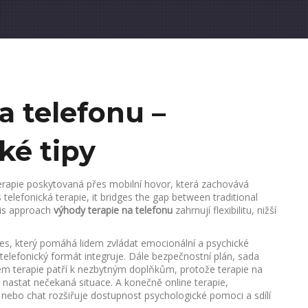
a telefonu –
ké tipy
rapie poskytovaná přes mobilní hovor, která zachovává
s
telefonická terapie
, it bridges the gap between traditional
his approach
výhody terapie na telefonu
zahrnují flexibilitu, nižší
es, který pomáhá lidem zvládat emocionální a psychické
 telefonický formát integruje. Dále
bezpečnostní plán
,
sada
em terapie
patří k nezbytným doplňkům, protože terapie na
 nastat nečekaná situace. A konečně
online terapie
,
 nebo chat
rozšiřuje dostupnost psychologické pomoci a sdílí