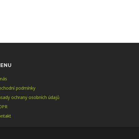
ENU
 nás
bchodní podmínky
sady ochrany osobních údajů
DPR
ntakt