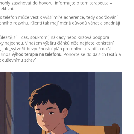
mohly zasahovat do hovoru, informujte o tom terapeuta –
ktivní.
 telefon může vést k vyšší míře adherence, tedy dodržování
nního rozvrhu. Klienti tak mají méně důvodů váhat a snadněji
ůležitější – čas, soukromí, náklady nebo krízová podpora –
vky najednou. V našem výběru článků níže najdete konkrétní
, jak „vytvořit bezpečnostní plán pro online terapii“ a další
přínos
výhod terapie na telefonu
. Ponořte se do dalších textů a
k duševnímu zdraví.