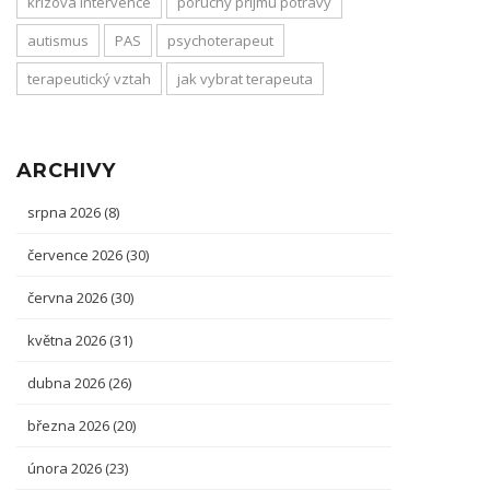
krizová intervence
poruchy příjmu potravy
autismus
PAS
psychoterapeut
terapeutický vztah
jak vybrat terapeuta
ARCHIVY
srpna 2026
(8)
července 2026
(30)
června 2026
(30)
května 2026
(31)
dubna 2026
(26)
března 2026
(20)
února 2026
(23)