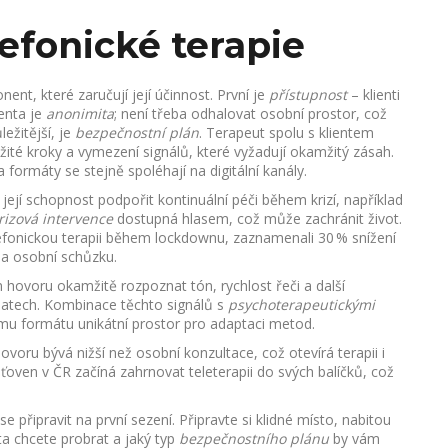
lefonické terapie
ent, které zaručují její účinnost. První je
přístupnost
– klienti
enta je
anonimita
; není třeba odhalovat osobní prostor, což
ležitější, je
bezpečnostní plán
. Terapeut spolu s klientem
ité kroky a vymezení signálů, které vyžadují okamžitý zásah.
 formáty se stejně spoléhají na digitální kanály.
 její schopnost podpořit kontinuální péči během krizí, například
rizová intervence
dostupná hlasem, což může zachránit život.
telefonickou terapii během lockdownu, zaznamenali 30 % snížení
na osobní schůzku.
hovoru okamžitě rozpoznat tón, rychlost řeči a další
chatech. Kombinace těchto signálů s
psychoterapeutickými
mu formátu unikátní prostor pro adaptaci metod.
ovoru bývá nižší než osobní konzultace, což otevírá terapii i
ven v ČR začíná zahrnovat teleterapii do svých balíčků, což
 se připravit na první sezení. Připravte si klidné místo, nabitou
ta chcete probrat a jaký typ
bezpečnostního plánu
by vám