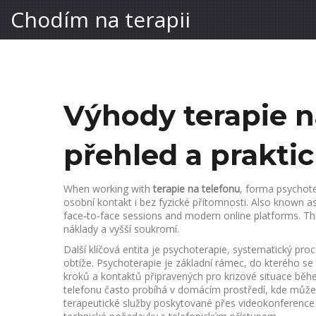
Chodím na terapii
Výhody terapie n
přehled a praktic
When working with
terapie na telefonu
,
forma psychote
osobní kontakt i bez fyzické přítomnosti
. Also known a
face‑to‑face sessions and modern online platforms. T
náklady a vyšší soukromí.
Další klíčová entita je
psychoterapie
,
systematický proc
obtíže
. Psychoterapie je základní rámec, do kterého se
kroků a kontaktů připravených pro krizové situace běh
telefonu často probíhá v domácím prostředí, kde může
terapeutické služby poskytované přes videokonference